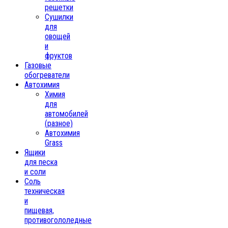
решетки
Сушилки
для
овощей
и
фруктов
Газовые
обогреватели
Автохимия
Химия
для
автомобилей
(разное)
Автохимия
Grass
Ящики
для песка
и соли
Соль
техническая
и
пищевая,
противогололедные