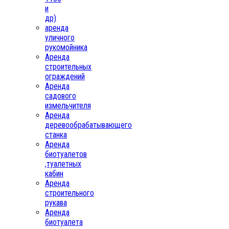
и
др)
аренда
уличного
рукомойника
Аренда
строительных
ограждений
Аренда
садового
измельчителя
Аренда
деревообрабатывающего
станка
Аренда
биотуалетов
,туалетных
кабин
Аренда
строительного
рукава
Аренда
биотуалета