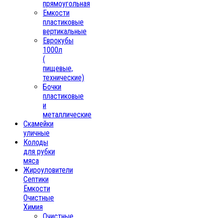
прямоугольная
Емкости
пластиковые
вертикальные
Еврокубы
1000л
(
пищевые,
технические)
Бочки
пластиковые
и
металлические
Скамейки
уличные
Колоды
для рубки
мяса
Жироуловители
Септики
Ёмкости
Очистные
Химия
Очистные