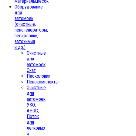
материалы,песок
Oборудование
для
автомоек
(очистные,
пеногенераторы,
песколовки,
автохимия
и др.)
Очистные
для
автомоек
Скат
Песколовки
Пенокомплекты
Очистные
для
автомоек
УКО,
АРОС,
Поток
для
легковых
и