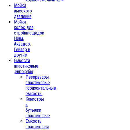
Мойки
высокого
давления
Мойки
колес для
стройплощадок
Нева,
Аквадор,
Гейзер и
другие
Емкости
пластиковые
,еврокубы
Резервуары,
пластиковые
горизонтальные
емкости.
Канистры
и
бутылки
пластиковые
Емкость
пластиковая