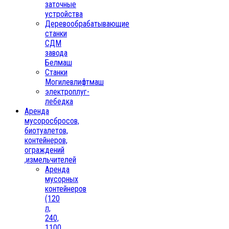
заточные
устройства
Деревообрабатывающие
станки
СДМ
завода
Белмаш
Станки
Могилевлифтмаш
электроплуг-
лебедка
Аренда
мусоросбросов,
биотуалетов,
контейнеров,
ограждений
,измельчителей
Аренда
мусорных
контейнеров
(120
л,
240,
1100