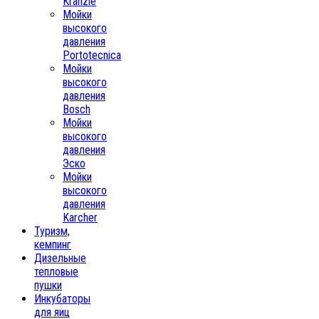
Kranzle
Мойки
высокого
давления
Portotecnica
Мойки
высокого
давления
Bosch
Мойки
высокого
давления
Эско
Мойки
высокого
давления
Karcher
Туризм,
кемпинг
Дизельные
тепловые
пушки
Инкубаторы
для яиц