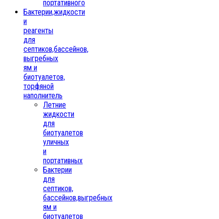
портативного
Бактерии,жидкости
и
реагенты
для
септиков,бассейнов,
выгребных
ям и
биотуалетов,
торфяной
наполнитель
Летние
жидкости
для
биотуалетов
уличных
и
портативных
Бактерии
для
септиков,
бассейнов,выгребных
ям и
биотуалетов