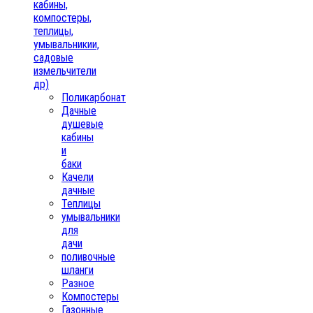
кабины,
компостеры,
теплицы,
умывальникии,
садовые
измельчители
др)
Поликарбонат
Дачные
душевые
кабины
и
баки
Качели
дачные
Теплицы
умывальники
для
дачи
поливочные
шланги
Разное
Компостеры
Газонные