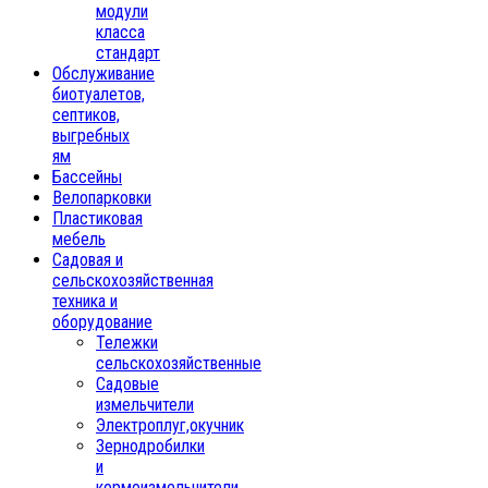
модули
класса
стандарт
Обслуживание
биотуалетов,
септиков,
выгребных
ям
Бассейны
Велопарковки
Пластиковая
мебель
Садовая и
сельскохозяйственная
техника и
оборудование
Тележки
сельскохозяйственные
Садовые
измельчители
Электроплуг,окучник
Зернодробилки
и
кормоизмельчители