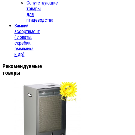
Сопутствующие
товары
для
птицеводства
Зимний
ассортимент
( лопаты,
скребки,
омывайка
и др)
Рекомендуемые
товары