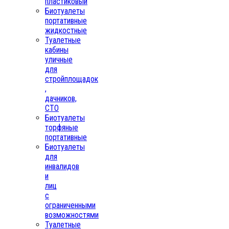
пластиковый
Биотуалеты
портативные
жидкостные
Туалетные
кабины
уличные
для
стройплощадок
,
дачников,
СТО
Биотуалеты
торфяные
портативные
Биотуалеты
для
инвалидов
и
лиц
с
ограниченными
возможностями
Туалетные