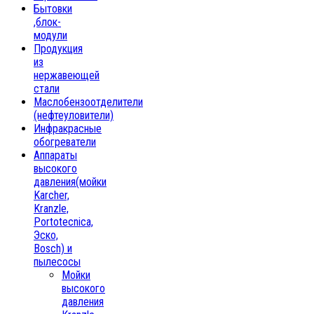
Бытовки
,блок-
модули
Продукция
из
нержавеющей
стали
Маслобензоотделители
(нефтеуловители)
Инфракрасные
обогреватели
Аппараты
высокого
давления(мойки
Karcher,
Kranzle,
Portotecnica,
Эско,
Bosch) и
пылесосы
Мойки
высокого
давления