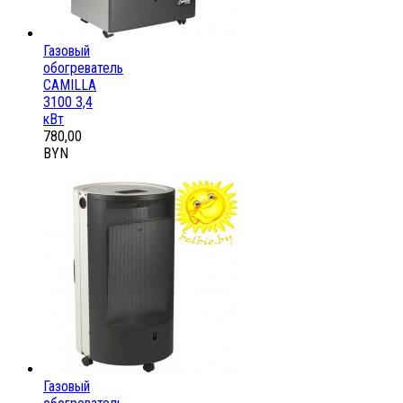
Газовый
обогреватель
CAMILLA
3100 3,4
кВт
780,00
BYN
Газовый