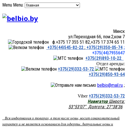
Menu
Menu:
Минск
ул.Переходная 66, пом.2,ком 7
ф.+375 17 355 51 82,+375 17 374 65 11
+375(44)545-82-22
;
+375(29)350-05-74
;
+375(44)7955647
+375(29)893-10-22
Отдел аренды:
+375(29)332-53-72
+375(29)850-93-64
belbio@mail.ru
;
+375(29)332-53-72
Viber
Навигатор
Широта:
53°53'07" Долгота: 27°38'36
Вся информация о товарах, в том числе цены, носит ознакомительный
характер и не является основанием для оферты. Актуальные цены и