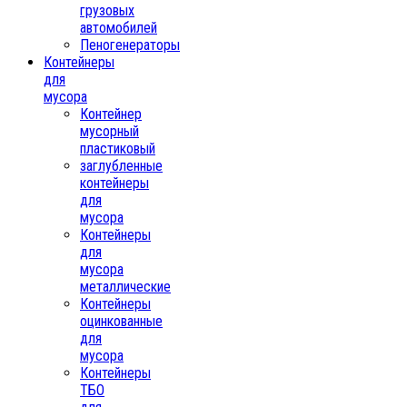
грузовых
автомобилей
Пеногенераторы
Контейнеры
для
мусора
Контейнер
мусорный
пластиковый
заглубленные
контейнеры
для
мусора
Контейнеры
для
мусора
металлические
Контейнеры
оцинкованные
для
мусора
Контейнеры
ТБО