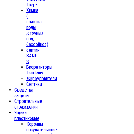
Тверь
Химия
(
очистка
воды
,сточных
вод,
бассейнов)
септик
SANI-
S
Биореакторы
Traidenis
Жироуловители
Септики
Средства
защиты
Строительные
ограждения
Ящики
пластиковые
Корзины
покупательские