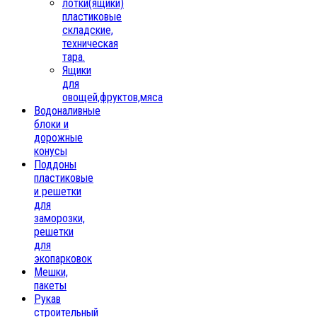
лотки(ящики)
пластиковые
складские,
техническая
тара.
Ящики
для
овощей,фруктов,мяса
Водоналивные
блоки и
дорожные
конусы
Поддоны
пластиковые
и решетки
для
заморозки,
решетки
для
экопарковок
Мешки,
пакеты
Рукав
строительный