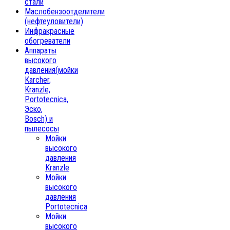
стали
Маслобензоотделители
(нефтеуловители)
Инфракрасные
обогреватели
Аппараты
высокого
давления(мойки
Karcher,
Kranzle,
Portotecnica,
Эско,
Bosch) и
пылесосы
Мойки
высокого
давления
Kranzle
Мойки
высокого
давления
Portotecnica
Мойки
высокого