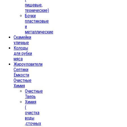
пищевые,
технические)
Бочки
пластиковые
и
металлические
Скамейки
уличные
Колоды
для рубки
мяса
Жироуловители
Септики
Ёмкости
Очистные
Химия
Очистные
Тверь
Химия
(
очистка
воды
,сточных