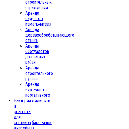
строительных
ограждений
Аренда
садового
измельчителя
Аренда
деревообрабатывающего
станка
Аренда
биотуалетов
,туалетных
кабин
Аренда
строительного
рукава
Аренда
биотуалета
портативного
Бактерии,жидкости
и
реагенты
для
септиков,бассейнов,
выгребных