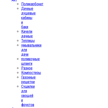
Поликарбонат
Дачные
душевые
кабины
и
баки
Качели
дачные
Теплицы
умывальники
для
дачи
поливочные
шланги
Разное
Компостеры
Газонные
решетки
Сушилки
для
овощей
и
фруктов