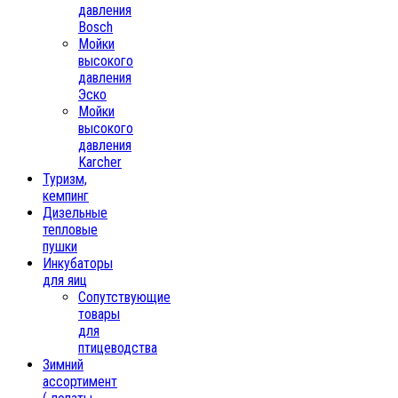
давления
Bosch
Мойки
высокого
давления
Эско
Мойки
высокого
давления
Karcher
Туризм,
кемпинг
Дизельные
тепловые
пушки
Инкубаторы
для яиц
Сопутствующие
товары
для
птицеводства
Зимний
ассортимент