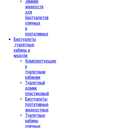
Зимние
жидкости
для
биотуалетов
уличных
и
портативных
Биотуалеты
,туалетные
кабины и
модули
Комплектующие
к
туалетным
кабинам
Туалетный
домик
пластиковый
Биотуалеты
портативные
жидкостные
Туалетные
кабины
уличные