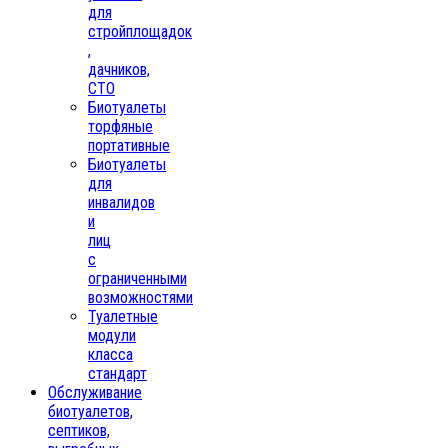
для
стройплощадок
,
дачников,
СТО
Биотуалеты
торфяные
портативные
Биотуалеты
для
инвалидов
и
лиц
с
ограниченными
возможностями
Туалетные
модули
класса
стандарт
Обслуживание
биотуалетов,
септиков,