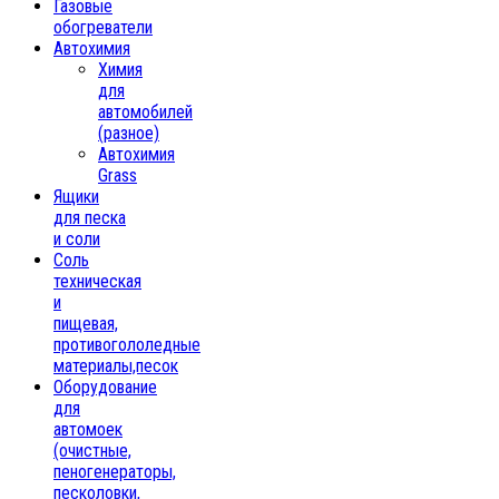
Газовые
обогреватели
Автохимия
Химия
для
автомобилей
(разное)
Автохимия
Grass
Ящики
для песка
и соли
Соль
техническая
и
пищевая,
противогололедные
материалы,песок
Oборудование
для
автомоек
(очистные,
пеногенераторы,
песколовки,