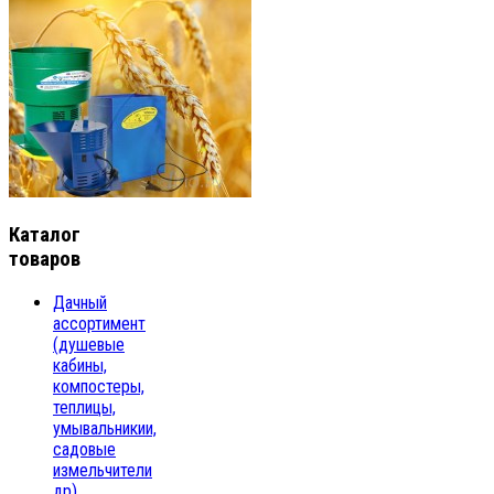
Каталог
товаров
Дачный
ассортимент
(душевые
кабины,
компостеры,
теплицы,
умывальникии,
садовые
измельчители
др)