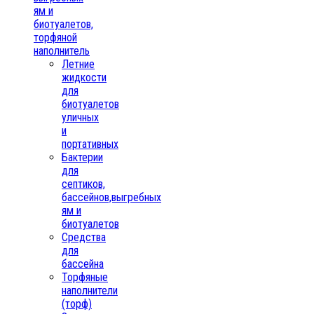
ям и
биотуалетов,
торфяной
наполнитель
Летние
жидкости
для
биотуалетов
уличных
и
портативных
Бактерии
для
септиков,
бассейнов,выгребных
ям и
биотуалетов
Средства
для
бассейна
Торфяные
наполнители
(торф)