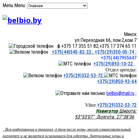
Menu
Menu:
Минск
ул.Переходная 66, пом.2,ком 7
ф.+375 17 355 51 82,+375 17 374 65 11
+375(44)545-82-22
;
+375(29)350-05-74
;
+375(44)7955647
+375(29)893-10-22
Отдел аренды:
+375(29)332-53-72
+375(29)850-93-64
belbio@mail.ru
;
+375(29)332-53-72
Viber
Навигатор
Широта:
53°53'07" Долгота: 27°38'36
Вся информация о товарах, в том числе цены, носит ознакомительный
характер и не является основанием для оферты. Актуальные цены и