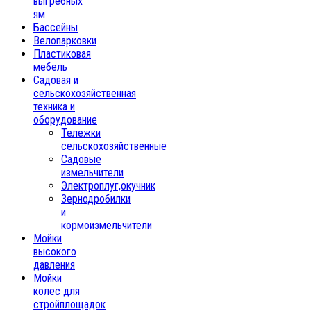
выгребных
ям
Бассейны
Велопарковки
Пластиковая
мебель
Садовая и
сельскохозяйственная
техника и
оборудование
Тележки
сельскохозяйственные
Садовые
измельчители
Электроплуг,окучник
Зернодробилки
и
кормоизмельчители
Мойки
высокого
давления
Мойки
колес для
стройплощадок