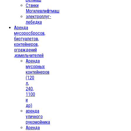
Станки
Могилевлифтмаш
электроплуг-
лебедка
Аренда
мусоросбросов,
биотуалетов,
контейнеров,
ограждений
,измельчителей
Аренда
мусорных
контейнеров
(120
л,
240,
1100
и
др)
аренда
уличного
рукомойника
Аренда