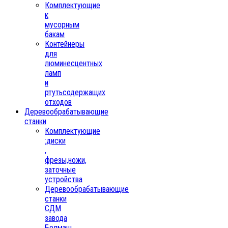
Комплектующие
к
мусорным
бакам
Контейнеры
для
люминесцентных
ламп
и
ртутьсодержащих
отходов
Деревообрабатывающие
станки
Комплектующие
:диски
,
фрезы,ножи,
заточные
устройства
Деревообрабатывающие
станки
СДМ
завода
Белмаш