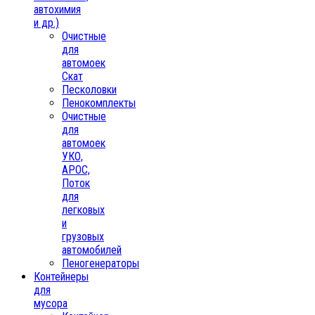
автохимия
и др.)
Очистные
для
автомоек
Скат
Песколовки
Пенокомплекты
Очистные
для
автомоек
УКО,
АРОС,
Поток
для
легковых
и
грузовых
автомобилей
Пеногенераторы
Контейнеры
для
мусора