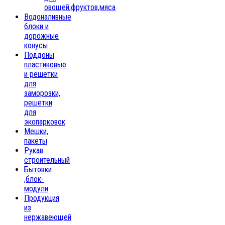
овощей,фруктов,мяса
Водоналивные
блоки и
дорожные
конусы
Поддоны
пластиковые
и решетки
для
заморозки,
решетки
для
экопарковок
Мешки,
пакеты
Рукав
строительный
Бытовки
,блок-
модули
Продукция
из
нержавеющей