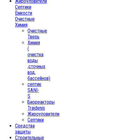
Жироуловители
Септики
Ёмкости
Очистные
Химия
Очистные
Тверь
Химия
(
очистка
воды
,сточных
вод,
бассейнов)
септик
SANI-
S
Биореакторы
Traidenis
Жироуловители
Септики
Средства
защиты
Строительные