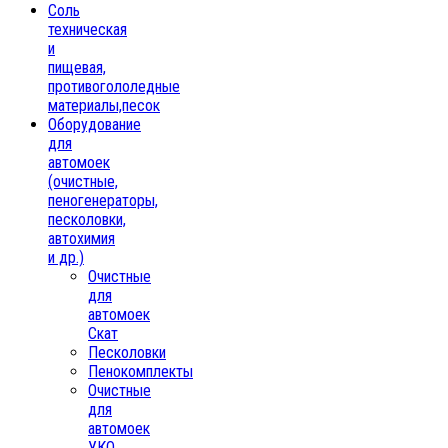
Соль
техническая
и
пищевая,
противогололедные
материалы,песок
Oборудование
для
автомоек
(очистные,
пеногенераторы,
песколовки,
автохимия
и др.)
Очистные
для
автомоек
Скат
Песколовки
Пенокомплекты
Очистные
для
автомоек
УКО,