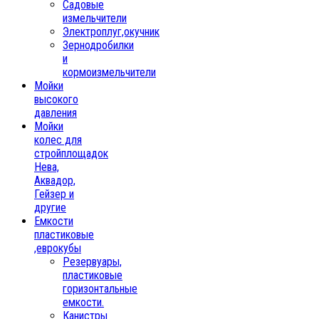
Садовые
измельчители
Электроплуг,окучник
Зернодробилки
и
кормоизмельчители
Мойки
высокого
давления
Мойки
колес для
стройплощадок
Нева,
Аквадор,
Гейзер и
другие
Емкости
пластиковые
,еврокубы
Резервуары,
пластиковые
горизонтальные
емкости.
Канистры