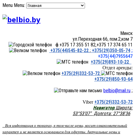
Menu
Menu:
Минск
ул.Переходная 66, пом.2,ком 7
ф.+375 17 355 51 82,+375 17 374 65 11
+375(44)545-82-22
;
+375(29)350-05-74
;
+375(44)7955647
+375(29)893-10-22
Отдел аренды:
+375(29)332-53-72
+375(29)850-93-64
belbio@mail.ru
;
+375(29)332-53-72
Viber
Навигатор
Широта:
53°53'07" Долгота: 27°38'36
Вся информация о товарах, в том числе цены, носит ознакомительный
характер и не является основанием для оферты. Актуальные цены и