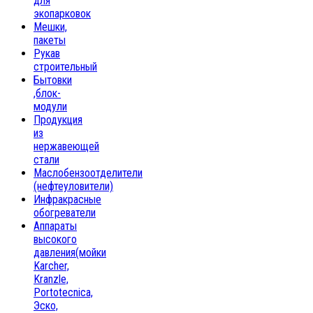
для
экопарковок
Мешки,
пакеты
Рукав
строительный
Бытовки
,блок-
модули
Продукция
из
нержавеющей
стали
Маслобензоотделители
(нефтеуловители)
Инфракрасные
обогреватели
Аппараты
высокого
давления(мойки
Karcher,
Kranzle,
Portotecnica,
Эско,