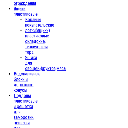
ограждения
Ящики
пластиковые
Корзины
покупательские
лотки(ящики)
пластиковые
складские,
техническая
тара.
Ящики
для
овощей,фруктов,мяса
Водоналивные
блоки и
дорожные
конусы
Поддоны
пластиковые
и решетки
для
заморозки,
решетки