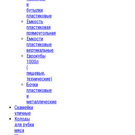
и
бутылки
пластиковые
Емкость
пластиковая
прямоугольная
Емкости
пластиковые
вертикальные
Еврокубы
1000л
(
пищевые,
технические)
Бочки
пластиковые
и
металлические
Скамейки
уличные
Колоды
для рубки
мяса