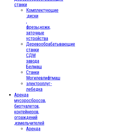
станки
Комплектующие
:диски
,
фрезы,ножи,
заточные
устройства
Деревообрабатывающие
станки
СДМ
завода
Белмаш
Станки
Могилевлифтмаш
электроплуг-
лебедка
Аренда
мусоросбросов,
биотуалетов,
контейнеров,
ограждений
,измельчителей
Аренда