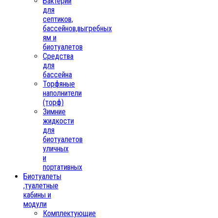
Бактерии
для
септиков,
бассейнов,выгребных
ям и
биотуалетов
Средства
для
бассейна
Торфяные
наполнители
(торф)
Зимние
жидкости
для
биотуалетов
уличных
и
портативных
Биотуалеты
,туалетные
кабины и
модули
Комплектующие