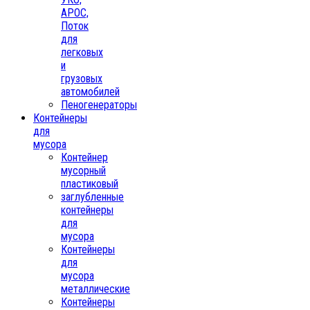
АРОС,
Поток
для
легковых
и
грузовых
автомобилей
Пеногенераторы
Контейнеры
для
мусора
Контейнер
мусорный
пластиковый
заглубленные
контейнеры
для
мусора
Контейнеры
для
мусора
металлические
Контейнеры