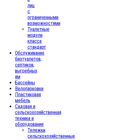
лиц
с
ограниченными
возможностями
Туалетные
модули
класса
стандарт
Обслуживание
биотуалетов,
септиков,
выгребных
ям
Бассейны
Велопарковки
Пластиковая
мебель
Садовая и
сельскохозяйственная
техника и
оборудование
Тележки
сельскохозяйственные