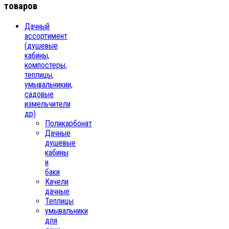
товаров
Дачный
ассортимент
(душевые
кабины,
компостеры,
теплицы,
умывальникии,
садовые
измельчители
др)
Поликарбонат
Дачные
душевые
кабины
и
баки
Качели
дачные
Теплицы
умывальники
для