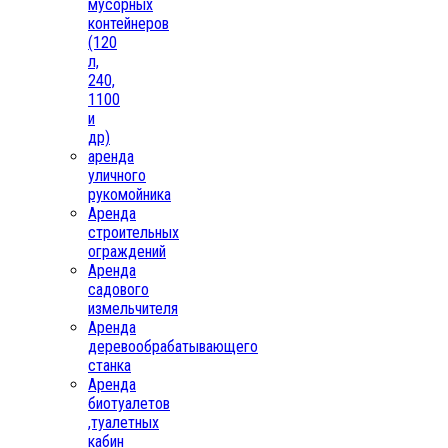
мусорных
контейнеров
(120
л,
240,
1100
и
др)
аренда
уличного
рукомойника
Аренда
строительных
ограждений
Аренда
садового
измельчителя
Аренда
деревообрабатывающего
станка
Аренда
биотуалетов
,туалетных
кабин