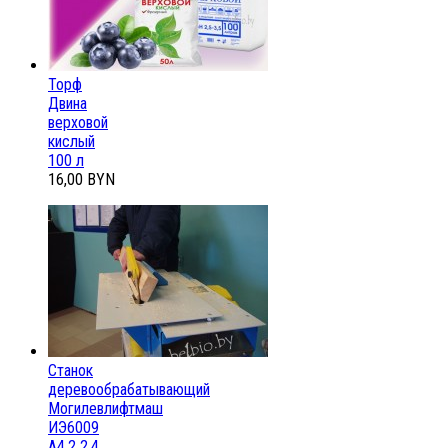
Торф
Двина
верховой
кислый
100 л
16,00 BYN
Станок
деревообрабатывающий
Могилевлифтмаш
ИЭ6009
А4.2 2,4