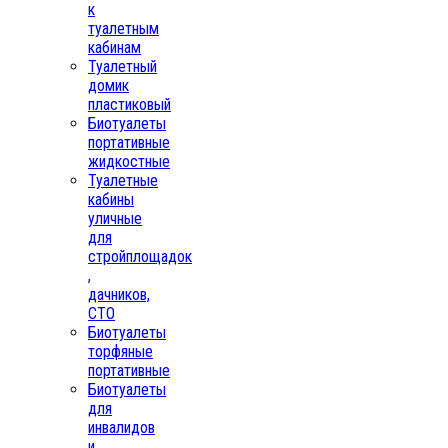
к
туалетным
кабинам
Туалетный
домик
пластиковый
Биотуалеты
портативные
жидкостные
Туалетные
кабины
уличные
для
стройплощадок
,
дачников,
СТО
Биотуалеты
торфяные
портативные
Биотуалеты
для
инвалидов
и