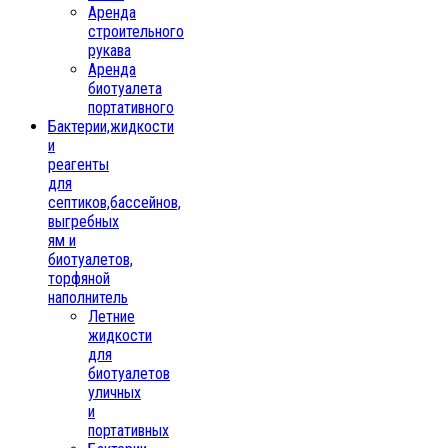
Аренда
строительного
рукава
Аренда
биотуалета
портативного
Бактерии,жидкости
и
реагенты
для
септиков,бассейнов,
выгребных
ям и
биотуалетов,
торфяной
наполнитель
Летние
жидкости
для
биотуалетов
уличных
и
портативных