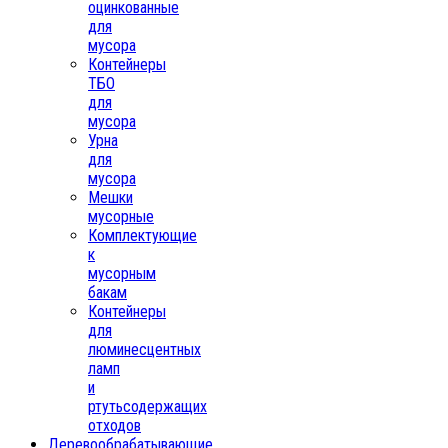
оцинкованные
для
мусора
Контейнеры
ТБО
для
мусора
Урна
для
мусора
Мешки
мусорные
Комплектующие
к
мусорным
бакам
Контейнеры
для
люминесцентных
ламп
и
ртутьсодержащих
отходов
Деревообрабатывающие