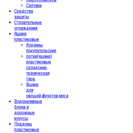
Септики
Средства
защиты
Строительные
ограждения
Ящики
пластиковые
Корзины
покупательские
лотки(ящики)
пластиковые
складские,
техническая
тара.
Ящики
для
овощей,фруктов,мяса
Водоналивные
блоки и
дорожные
конусы
Поддоны
пластиковые