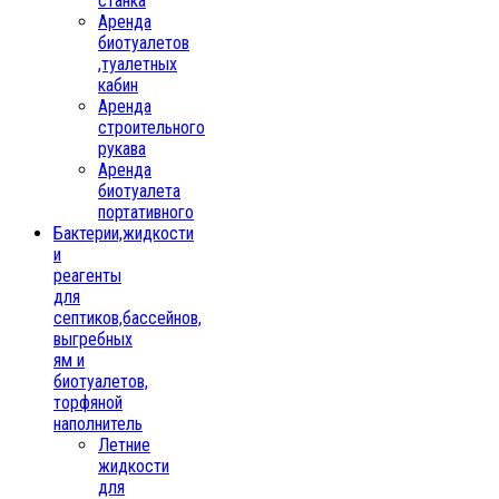
станка
Аренда
биотуалетов
,туалетных
кабин
Аренда
строительного
рукава
Аренда
биотуалета
портативного
Бактерии,жидкости
и
реагенты
для
септиков,бассейнов,
выгребных
ям и
биотуалетов,
торфяной
наполнитель
Летние
жидкости
для