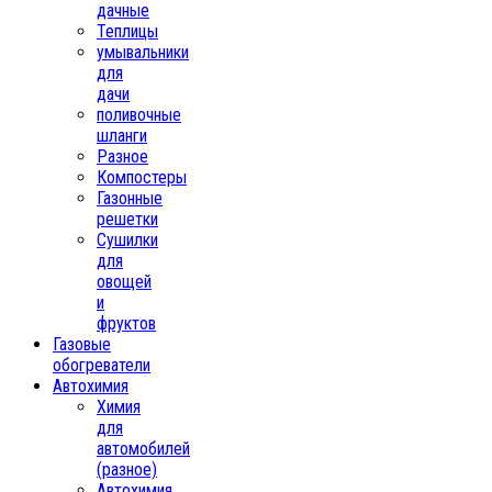
дачные
Теплицы
умывальники
для
дачи
поливочные
шланги
Разное
Компостеры
Газонные
решетки
Сушилки
для
овощей
и
фруктов
Газовые
обогреватели
Автохимия
Химия
для
автомобилей
(разное)
Автохимия