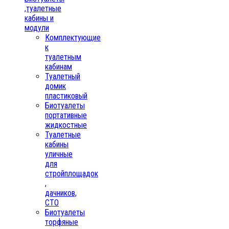
,туалетные
кабины и
модули
Комплектующие
к
туалетным
кабинам
Туалетный
домик
пластиковый
Биотуалеты
портативные
жидкостные
Туалетные
кабины
уличные
для
стройплощадок
,
дачников,
СТО
Биотуалеты
торфяные