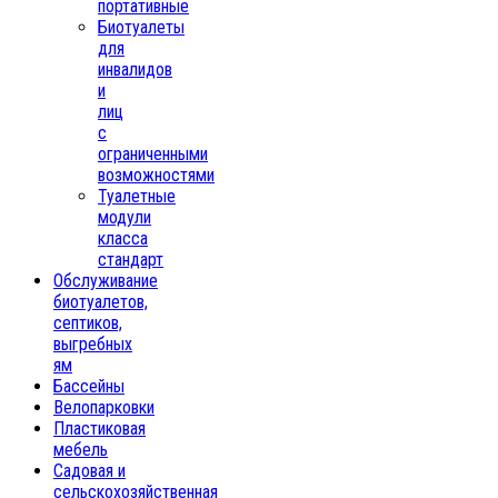
портативные
Биотуалеты
для
инвалидов
и
лиц
с
ограниченными
возможностями
Туалетные
модули
класса
стандарт
Обслуживание
биотуалетов,
септиков,
выгребных
ям
Бассейны
Велопарковки
Пластиковая
мебель
Садовая и
сельскохозяйственная