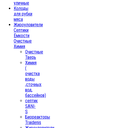
уличные
Колоды
для рубки
мяса
Жироуловители
Септики
Ёмкости
Очистные
Химия
Очистные
Тверь
Химия
(
очистка
воды
,сточных
вод,
бассейнов)
септик
SANI-
S
Биореакторы
Traidenis
Жироуловители