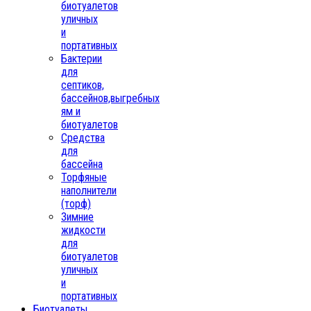
биотуалетов
уличных
и
портативных
Бактерии
для
септиков,
бассейнов,выгребных
ям и
биотуалетов
Средства
для
бассейна
Торфяные
наполнители
(торф)
Зимние
жидкости
для
биотуалетов
уличных
и
портативных
Биотуалеты