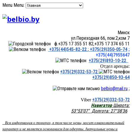
Menu
Menu:
Минск
ул.Переходная 66, пом.2,ком 7
ф.+375 17 355 51 82,+375 17 374 65 11
+375(44)545-82-22
;
+375(29)350-05-74
;
+375(44)7955647
+375(29)893-10-22
Отдел аренды:
+375(29)332-53-72
+375(29)850-93-64
belbio@mail.ru
;
+375(29)332-53-72
Viber
Навигатор
Широта:
53°53'07" Долгота: 27°38'36
Вся информация о товарах, в том числе цены, носит ознакомительный
характер и не является основанием для оферты. Актуальные цены и