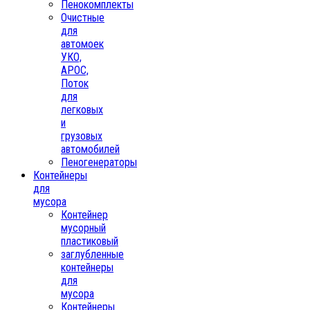
Пенокомплекты
Очистные
для
автомоек
УКО,
АРОС,
Поток
для
легковых
и
грузовых
автомобилей
Пеногенераторы
Контейнеры
для
мусора
Контейнер
мусорный
пластиковый
заглубленные
контейнеры
для
мусора
Контейнеры