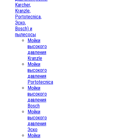
Karcher,
Kranzle,
Portotecnica,
Эско,
Bosch) и
пылесосы
Мойки
высокого
давления
Kranzle
Мойки
высокого
давления
Portotecnica
Мойки
высокого
давления
Bosch
Мойки
высокого
давления
Эско
Мойки