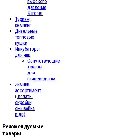
высокого
давления
Karcher
Туризм,
кемпинг
Дизельные
тепловые
пушки
Инкубаторы
для яиц
Сопутствующие
товары
для
птицеводства
Зимний
ассортимент
( лопаты,
скребки,
омывайка
и др)
Рекомендуемые
товары