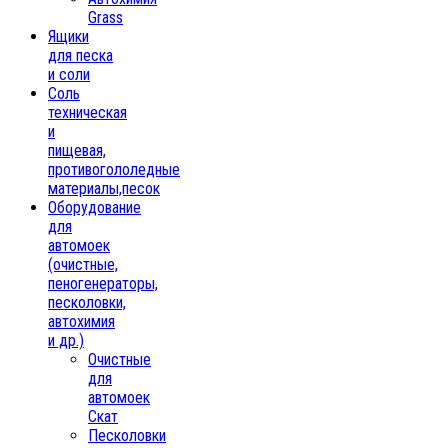
Grass
Ящики
для песка
и соли
Соль
техническая
и
пищевая,
противогололедные
материалы,песок
Oборудование
для
автомоек
(очистные,
пеногенераторы,
песколовки,
автохимия
и др.)
Очистные
для
автомоек
Скат
Песколовки