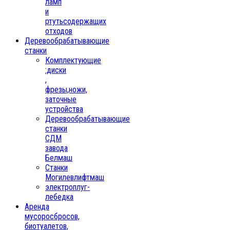
ламп
и
ртутьсодержащих
отходов
Деревообрабатывающие
станки
Комплектующие
:диски
,
фрезы,ножи,
заточные
устройства
Деревообрабатывающие
станки
СДМ
завода
Белмаш
Станки
Могилевлифтмаш
электроплуг-
лебедка
Аренда
мусоросбросов,
биотуалетов,