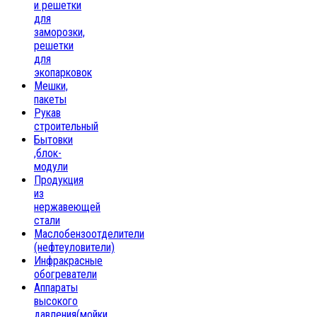
и решетки
для
заморозки,
решетки
для
экопарковок
Мешки,
пакеты
Рукав
строительный
Бытовки
,блок-
модули
Продукция
из
нержавеющей
стали
Маслобензоотделители
(нефтеуловители)
Инфракрасные
обогреватели
Аппараты
высокого
давления(мойки