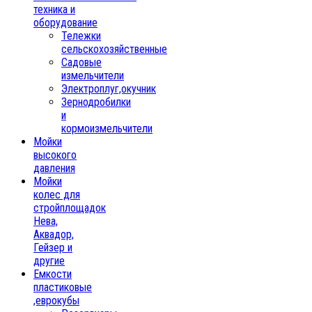
техника и
оборудование
Тележки
сельскохозяйственные
Садовые
измельчители
Электроплуг,окучник
Зернодробилки
и
кормоизмельчители
Мойки
высокого
давления
Мойки
колес для
стройплощадок
Нева,
Аквадор,
Гейзер и
другие
Емкости
пластиковые
,еврокубы