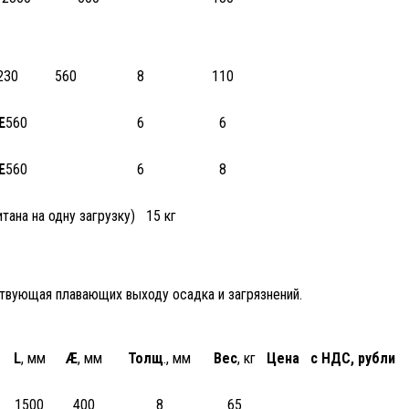
230
560
8
110
Æ
560
6
6
Æ
560
6
8
итана на одну загрузку) 15 кг
ствующая плавающих выходу осадка и загрязнений.
L
, мм
Æ
, мм
Толщ
., мм
Вес
, кг
Цена с НДС, рубли
1500
400
8
65