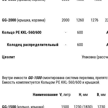
GG-2000
(крышка, корзина)
2000
1260
1276
2
Кольцо РЕ KKL-560/600
-
600
Колодец распределительный
-
600
Цеолит
Упаковка (рассч
Внутри емкости
GG-1500
смонтирована система перелива, препят
Емкость комплектуется Кольцом РЕ KKL-560/600 и крышкой.
Наименование
V
, литр
H
, мм
B
, мм
GG-1500
(кольцо, крышка)
1500
1230 (1830)
1230