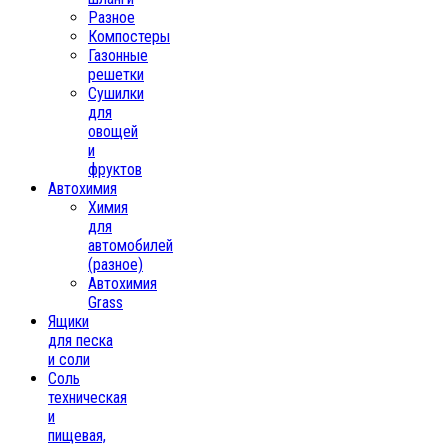
Разное
Компостеры
Газонные
решетки
Сушилки
для
овощей
и
фруктов
Автохимия
Химия
для
автомобилей
(разное)
Автохимия
Grass
Ящики
для песка
и соли
Соль
техническая
и
пищевая,