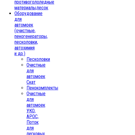
противогололедные
материалы,песок
Oборудование
для
автомоек
(очистные,
пеногенераторы,
песколовки,
автохимия
и др.)
Песколовки
Очистные
для
автомоек
Скат
Пенокомплекты
Очистные
для
автомоек
УКО,
АРОС,
Поток
для
легковых