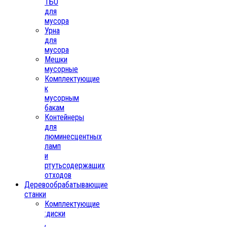
ТБО
для
мусора
Урна
для
мусора
Мешки
мусорные
Комплектующие
к
мусорным
бакам
Контейнеры
для
люминесцентных
ламп
и
ртутьсодержащих
отходов
Деревообрабатывающие
станки
Комплектующие
:диски
,