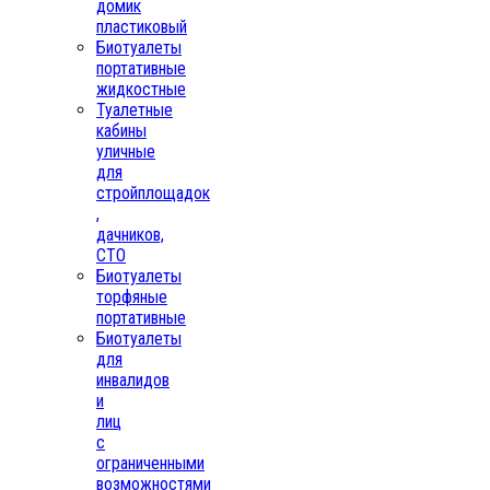
домик
пластиковый
Биотуалеты
портативные
жидкостные
Туалетные
кабины
уличные
для
стройплощадок
,
дачников,
СТО
Биотуалеты
торфяные
портативные
Биотуалеты
для
инвалидов
и
лиц
с
ограниченными
возможностями