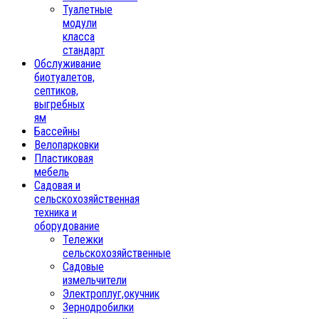
Туалетные
модули
класса
стандарт
Обслуживание
биотуалетов,
септиков,
выгребных
ям
Бассейны
Велопарковки
Пластиковая
мебель
Садовая и
сельскохозяйственная
техника и
оборудование
Тележки
сельскохозяйственные
Садовые
измельчители
Электроплуг,окучник
Зернодробилки