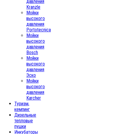
давления
Kranzle
Мойки
высокого
давления
Portotecnica
Мойки
высокого
давления
Bosch
Мойки
высокого
давления
Эско
Мойки
высокого
давления
Karcher
Туризм,
кемпинг
Дизельные
тепловые
пушки
Инкубаторы