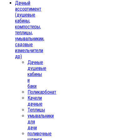
Дачный
ассортимент
(душевые
кабины,
компостеры,
теплицы,
умывальникии,
садовые
измельчители
др)
Дачные
душевые
кабины
и
баки
Поликарбонат
Качели
дачные
Теплицы
умывальники
для
дачи
поливочные
шланги