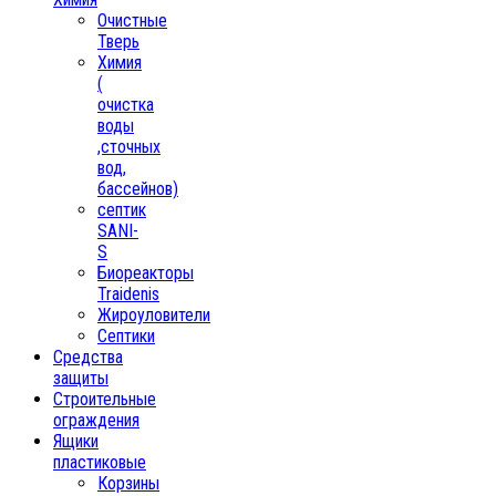
Очистные
Тверь
Химия
(
очистка
воды
,сточных
вод,
бассейнов)
септик
SANI-
S
Биореакторы
Traidenis
Жироуловители
Септики
Средства
защиты
Строительные
ограждения
Ящики
пластиковые
Корзины