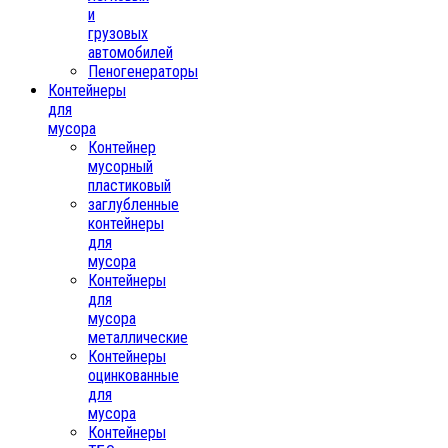
и
грузовых
автомобилей
Пеногенераторы
Контейнеры
для
мусора
Контейнер
мусорный
пластиковый
заглубленные
контейнеры
для
мусора
Контейнеры
для
мусора
металлические
Контейнеры
оцинкованные
для
мусора
Контейнеры