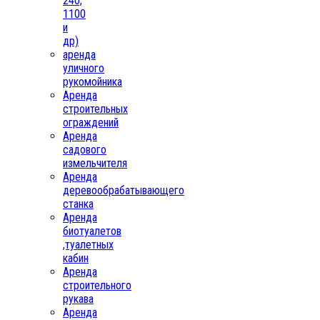
240,
1100
и
др)
аренда
уличного
рукомойника
Аренда
строительных
ограждений
Аренда
садового
измельчителя
Аренда
деревообрабатывающего
станка
Аренда
биотуалетов
,туалетных
кабин
Аренда
строительного
рукава
Аренда