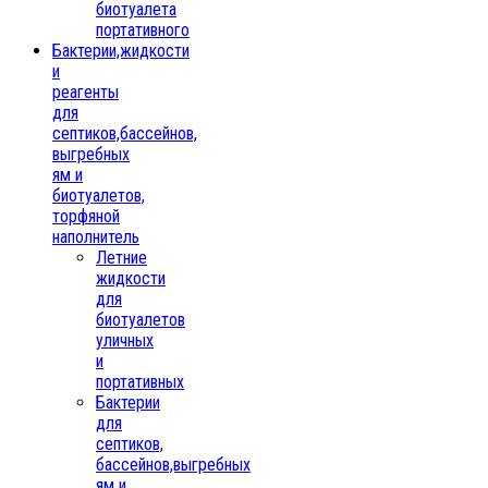
биотуалета
портативного
Бактерии,жидкости
и
реагенты
для
септиков,бассейнов,
выгребных
ям и
биотуалетов,
торфяной
наполнитель
Летние
жидкости
для
биотуалетов
уличных
и
портативных
Бактерии
для
септиков,
бассейнов,выгребных
ям и