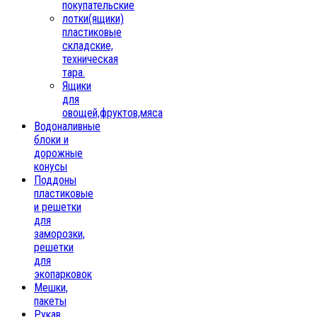
покупательские
лотки(ящики)
пластиковые
складские,
техническая
тара.
Ящики
для
овощей,фруктов,мяса
Водоналивные
блоки и
дорожные
конусы
Поддоны
пластиковые
и решетки
для
заморозки,
решетки
для
экопарковок
Мешки,
пакеты
Рукав