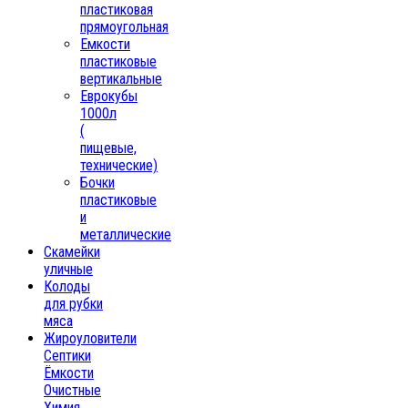
пластиковая
прямоугольная
Емкости
пластиковые
вертикальные
Еврокубы
1000л
(
пищевые,
технические)
Бочки
пластиковые
и
металлические
Скамейки
уличные
Колоды
для рубки
мяса
Жироуловители
Септики
Ёмкости
Очистные
Химия