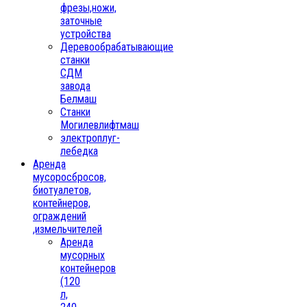
фрезы,ножи,
заточные
устройства
Деревообрабатывающие
станки
СДМ
завода
Белмаш
Станки
Могилевлифтмаш
электроплуг-
лебедка
Аренда
мусоросбросов,
биотуалетов,
контейнеров,
ограждений
,измельчителей
Аренда
мусорных
контейнеров
(120
л,