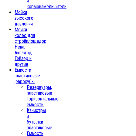
и
кормоизмельчители
Мойки
высокого
давления
Мойки
колес для
стройплощадок
Нева,
Аквадор,
Гейзер и
другие
Емкости
пластиковые
,еврокубы
Резервуары,
пластиковые
горизонтальные
емкости.
Канистры
и
бутылки
пластиковые
Емкость