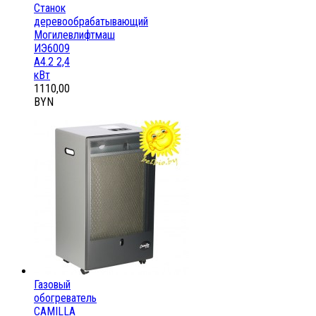
Станок
деревообрабатывающий
Могилевлифтмаш
ИЭ6009
А4.2 2,4
кВт
1110,00
BYN
Газовый
обогреватель
CAMILLA