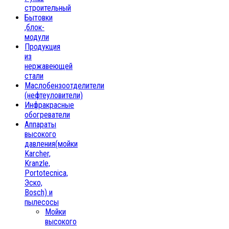
строительный
Бытовки
,блок-
модули
Продукция
из
нержавеющей
стали
Маслобензоотделители
(нефтеуловители)
Инфракрасные
обогреватели
Аппараты
высокого
давления(мойки
Karcher,
Kranzle,
Portotecnica,
Эско,
Bosch) и
пылесосы
Мойки
высокого