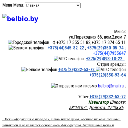
Menu
Menu:
Минск
ул.Переходная 66, пом.2,ком 7
ф.+375 17 355 51 82,+375 17 374 65 11
+375(44)545-82-22
;
+375(29)350-05-74
;
+375(44)7955647
+375(29)893-10-22
Отдел аренды:
+375(29)332-53-72
+375(29)850-93-64
belbio@mail.ru
;
+375(29)332-53-72
Viber
Навигатор
Широта:
53°53'07" Долгота: 27°38'36
Вся информация о товарах, в том числе цены, носит ознакомительный
характер и не является основанием для оферты. Актуальные цены и