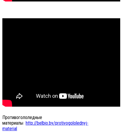
Противогололедные
материалы
http://belbio.by/protivogololednyj-
material