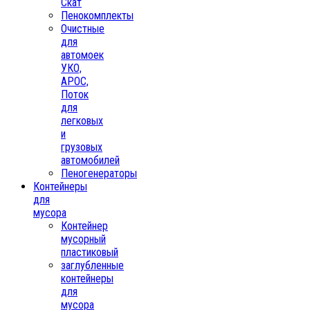
Скат
Пенокомплекты
Очистные
для
автомоек
УКО,
АРОС,
Поток
для
легковых
и
грузовых
автомобилей
Пеногенераторы
Контейнеры
для
мусора
Контейнер
мусорный
пластиковый
заглубленные
контейнеры
для
мусора