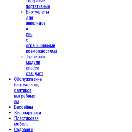
торфяные
портативные
Биотуалеты
для
инвалидов
и
лиц
с
ограниченными
возможностями
Туалетные
модули
класса
стандарт
Обслуживание
биотуалетов,
септиков,
выгребных
ям
Бассейны
Велопарковки
Пластиковая
мебель
Садовая и