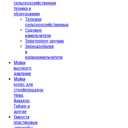
сельскохозяйственная
техника и
оборудование
Тележки
сельскохозяйственные
Садовые
измельчители
Электроплуг,окучник
Зернодробилки
и
кормоизмельчители
Мойки
высокого
давления
Мойки
колес для
стройплощадок
Нева,
Аквадор,
Гейзер и
другие
Емкости
пластиковые
,еврокубы