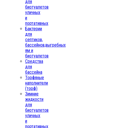
для
биотуалетов
уличных
и
портативных
Бактерии
для
септиков,
бассейнов,выгребных
ям и
биотуалетов
Средства
для
бассейна
Торфяные
наполнители
(торф)
Зимние
жидкости
для
биотуалетов
уличных
и
портативных