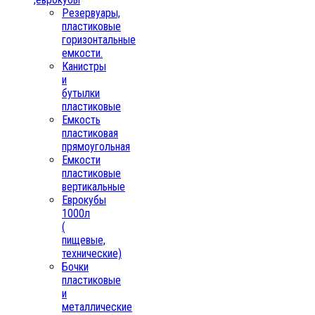
Резервуары,
пластиковые
горизонтальные
емкости.
Канистры
и
бутылки
пластиковые
Емкость
пластиковая
прямоугольная
Емкости
пластиковые
вертикальные
Еврокубы
1000л
(
пищевые,
технические)
Бочки
пластиковые
и
металлические