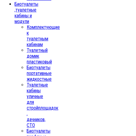
Биотуалеты
,туалетные
кабины и
модули
Комплектующие
к
туалетным
кабинам
Туалетный
домик
пластиковый
Биотуалеты
портативные
жидкостные
Туалетные
кабины
уличные
для
стройплощадок
,
дачников,
СТО
Биотуалеты