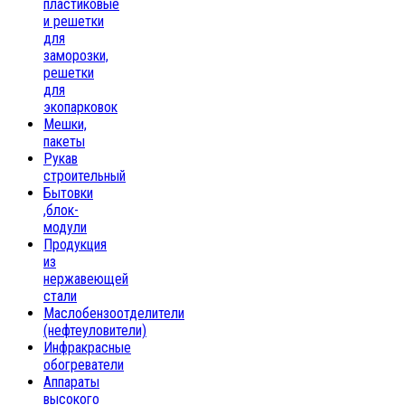
пластиковые
и решетки
для
заморозки,
решетки
для
экопарковок
Мешки,
пакеты
Рукав
строительный
Бытовки
,блок-
модули
Продукция
из
нержавеющей
стали
Маслобензоотделители
(нефтеуловители)
Инфракрасные
обогреватели
Аппараты
высокого