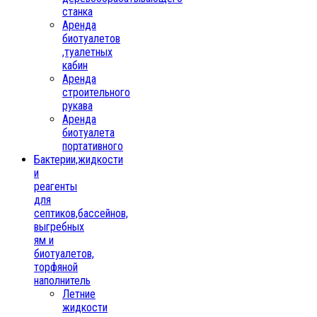
станка
Аренда
биотуалетов
,туалетных
кабин
Аренда
строительного
рукава
Аренда
биотуалета
портативного
Бактерии,жидкости
и
реагенты
для
септиков,бассейнов,
выгребных
ям и
биотуалетов,
торфяной
наполнитель
Летние
жидкости