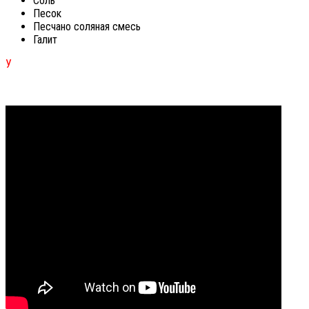
Соль
Песок
Песчано соляная смесь
Галит
У