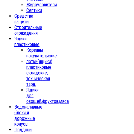
Жироуловители
Септики
Средства
защиты
Строительные
ограждения
Ящики
пластиковые
Корзины
покупательские
лотки(ящики)
пластиковые
складские,
техническая
тара.
Ящики
для
овощей,фруктов,мяса
Водоналивные
блоки и
дорожные
конусы
Поддоны