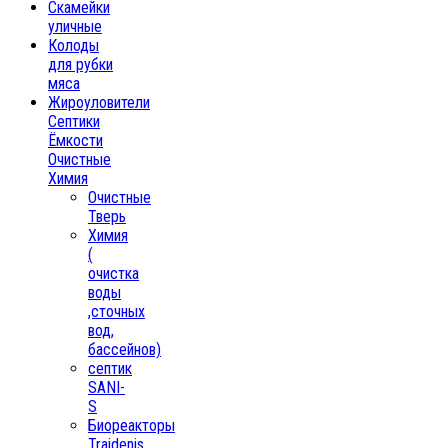
Скамейки
уличные
Колоды
для рубки
мяса
Жироуловители
Септики
Ёмкости
Очистные
Химия
Очистные
Тверь
Химия
(
очистка
воды
,сточных
вод,
бассейнов)
септик
SANI-
S
Биореакторы
Traidenis