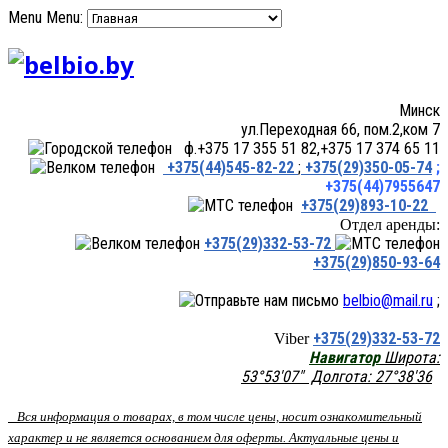
Menu
Menu:
Минск
ул.Переходная 66, пом.2,ком 7
ф.+375 17 355 51 82,+375 17 374 65 11
+375(44)545-82-22
;
+375(29)350-05-74
;
+375(44)7955647
+375(29)893-10-22
Отдел аренды:
+375(29)332-53-72
+375(29)850-93-64
belbio@mail.ru
;
+375(29)332-53-72
Viber
Навигатор
Широта:
53°53'07" Долгота: 27°38'36
Вся информация о товарах, в том числе цены, носит ознакомительный
характер и не является основанием для оферты. Актуальные цены и