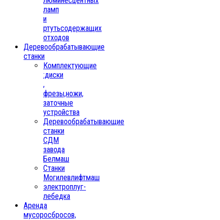
люминесцентных
ламп
и
ртутьсодержащих
отходов
Деревообрабатывающие
станки
Комплектующие
:диски
,
фрезы,ножи,
заточные
устройства
Деревообрабатывающие
станки
СДМ
завода
Белмаш
Станки
Могилевлифтмаш
электроплуг-
лебедка
Аренда
мусоросбросов,