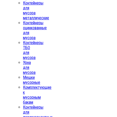
Контейнеры
для
мусора
металлические
Контейнеры
оцинкованные
для
мусора
Контейнеры
ТБО
для
мусора
Урна
для
мусора
Мешки
мусорные
Комплектующие
к
мусорным
бакам
Контейнеры
для