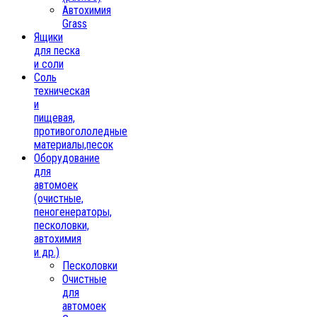
Автохимия
Grass
Ящики
для песка
и соли
Соль
техническая
и
пищевая,
противогололедные
материалы,песок
Oборудование
для
автомоек
(очистные,
пеногенераторы,
песколовки,
автохимия
и др.)
Песколовки
Очистные
для
автомоек