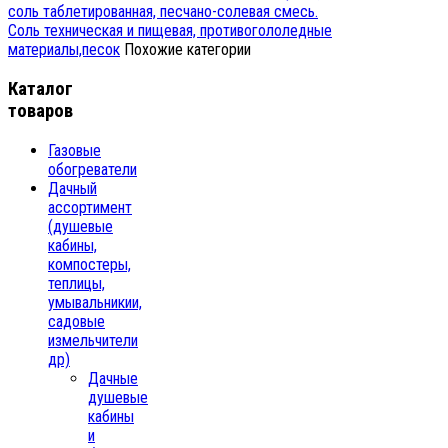
соль таблетированная, песчано-солевая смесь.
Соль техническая и пищевая, противогололедные
материалы,песок
Похожие категории
Каталог
товаров
Газовые
обогреватели
Дачный
ассортимент
(душевые
кабины,
компостеры,
теплицы,
умывальникии,
садовые
измельчители
др)
Дачные
душевые
кабины
и