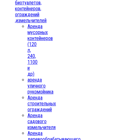
биотуалетов,
контейнеров,
ограждений
,измельчителей
Аренда
мусорных
контейнеров
(120
л,
240,
1100
и
др)
аренда
уличного
рукомойника
Аренда
строительных
ограждений
Аренда
садового
измельчителя
Аренда
деревообрабатывающего