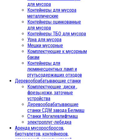
для мусора
Контейнеры для мусора
металлические
Контейнеры оцинкованные
для мусора
Контейнеры ТБО для мусора
Урна для мусора
Мешки мусорные
Комплектующие к мусорным
бакам
Контейнеры для
люминесцентных ламп и
ртутьсодержащих отходов
Деревообрабатывающие станки
Комплектующие :диски ,
фрезы,ножи, заточные
устройства
Деревообрабатывающие
станки СДМ завода Белмаш
Станки Могилевлифтмаш
электроплуг-лебедка
Аренда мусоросбросов,
биотуалетов, контейнеров,