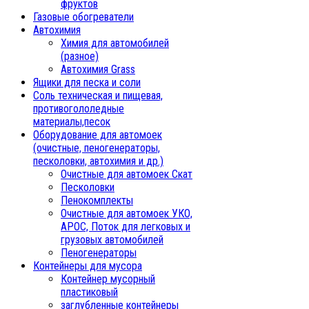
фруктов
Газовые обогреватели
Автохимия
Химия для автомобилей
(разное)
Автохимия Grass
Ящики для песка и соли
Соль техническая и пищевая,
противогололедные
материалы,песок
Oборудование для автомоек
(очистные, пеногенераторы,
песколовки, автохимия и др.)
Очистные для автомоек Скат
Песколовки
Пенокомплекты
Очистные для автомоек УКО,
АРОС, Поток для легковых и
грузовых автомобилей
Пеногенераторы
Контейнеры для мусора
Контейнер мусорный
пластиковый
заглубленные контейнеры