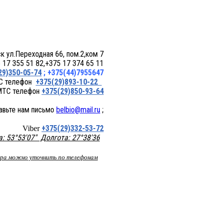
 пом.2,ком 7
17 355 51 82,+375 17 374 65 11
29)350-05-74
; +375(44)7955647
+375(29)893-10-22
+375(29)850-93-64
belbio@mail.ru
;
+375(29)332-53-72
Viber
 53°53'07" Долгота: 27°38'36
вара можно уточнить по телефонам