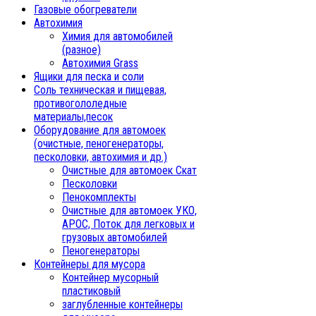
Газовые обогреватели
Автохимия
Химия для автомобилей
(разное)
Автохимия Grass
Ящики для песка и соли
Соль техническая и пищевая,
противогололедные
материалы,песок
Oборудование для автомоек
(очистные, пеногенераторы,
песколовки, автохимия и др.)
Очистные для автомоек Скат
Песколовки
Пенокомплекты
Очистные для автомоек УКО,
АРОС, Поток для легковых и
грузовых автомобилей
Пеногенераторы
Контейнеры для мусора
Контейнер мусорный
пластиковый
заглубленные контейнеры