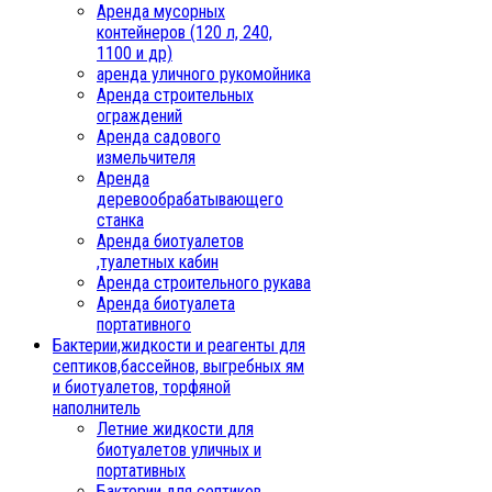
Аренда мусорных
контейнеров (120 л, 240,
1100 и др)
аренда уличного рукомойника
Аренда строительных
ограждений
Аренда садового
измельчителя
Аренда
деревообрабатывающего
станка
Аренда биотуалетов
,туалетных кабин
Аренда строительного рукава
Аренда биотуалета
портативного
Бактерии,жидкости и реагенты для
септиков,бассейнов, выгребных ям
и биотуалетов, торфяной
наполнитель
Летние жидкости для
биотуалетов уличных и
портативных
Бактерии для септиков,