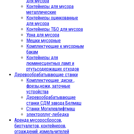
для мусора
Контейнеры для мусора
металлические
Контейнеры оцинкованные
для мусора
Контейнеры ТБО для мусора
Урна для мусора
Мешки мусорные
Комплектующие к мусорным
бакам
Контейнеры для
люминесцентных ламп и
ртутьсодержащих отходов
Деревообрабатывающие станки
Комплектующие :диски ,
фрезы,ножи, заточные
устройства
Деревообрабатывающие
станки СДМ завода Белмаш
Станки Могилевлифтмаш
электроплуг-лебедка
Аренда мусоросбросов,
биотуалетов, контейнеров,
ограждений ,измельчителей