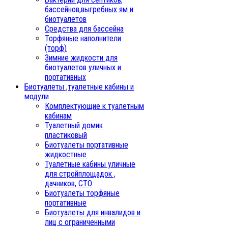
бассейнов,выгребных ям и
биотуалетов
Средства для бассейна
Торфяные наполнители
(торф)
Зимние жидкости для
биотуалетов уличных и
портативных
Биотуалеты ,туалетные кабины и
модули
Комплектующие к туалетным
кабинам
Туалетный домик
пластиковый
Биотуалеты портативные
жидкостные
Туалетные кабины уличные
для стройплощадок ,
дачников, СТО
Биотуалеты торфяные
портативные
Биотуалеты для инвалидов и
лиц с ограниченными