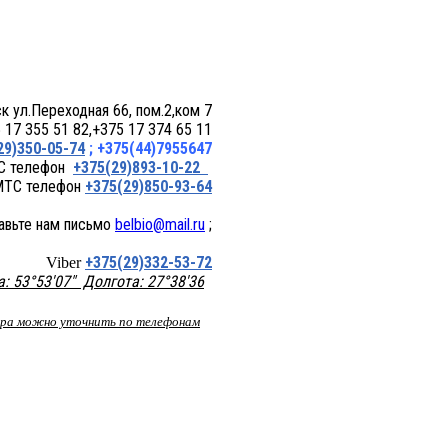
 пом.2,ком 7
17 355 51 82,+375 17 374 65 11
29)350-05-74
; +375(44)7955647
+375(29)893-10-22
+375(29)850-93-64
belbio@mail.ru
;
+375(29)332-53-72
Viber
 53°53'07" Долгота: 27°38'36
вара можно уточнить по телефонам