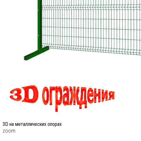
3D на металлических опорах
zoom