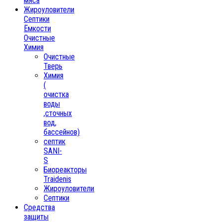
мяса
Жироуловители
Септики
Ёмкости
Очистные
Химия
Очистные
Тверь
Химия
(
очистка
воды
,сточных
вод,
бассейнов)
септик
SANI-
S
Биореакторы
Traidenis
Жироуловители
Септики
Средства
защиты