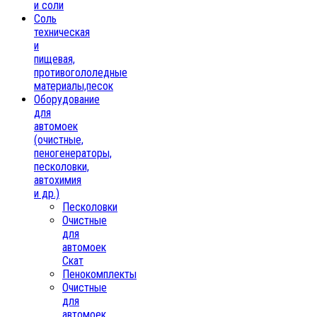
и соли
Соль
техническая
и
пищевая,
противогололедные
материалы,песок
Oборудование
для
автомоек
(очистные,
пеногенераторы,
песколовки,
автохимия
и др.)
Песколовки
Очистные
для
автомоек
Скат
Пенокомплекты
Очистные
для
автомоек