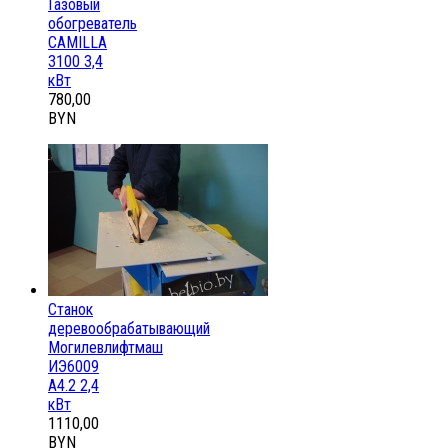
Газовый
обогреватель
CAMILLA
3100 3,4
кВт
780,00
BYN
Станок
деревообрабатывающий
Могилевлифтмаш
ИЭ6009
А4.2 2,4
кВт
1110,00
BYN