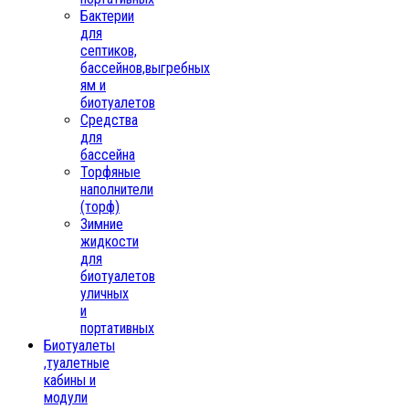
Бактерии
для
септиков,
бассейнов,выгребных
ям и
биотуалетов
Средства
для
бассейна
Торфяные
наполнители
(торф)
Зимние
жидкости
для
биотуалетов
уличных
и
портативных
Биотуалеты
,туалетные
кабины и
модули