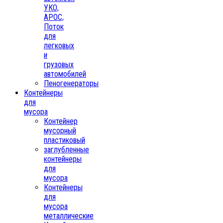
УКО,
АРОС,
Поток
для
легковых
и
грузовых
автомобилей
Пеногенераторы
Контейнеры
для
мусора
Контейнер
мусорный
пластиковый
заглубленные
контейнеры
для
мусора
Контейнеры
для
мусора
металлические