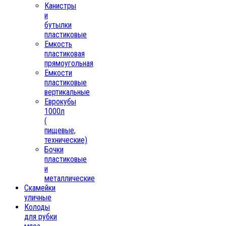
Канистры
и
бутылки
пластиковые
Емкость
пластиковая
прямоугольная
Емкости
пластиковые
вертикальные
Еврокубы
1000л
(
пищевые,
технические)
Бочки
пластиковые
и
металлические
Скамейки
уличные
Колоды
для рубки