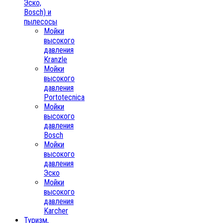
Эско,
Bosch) и
пылесосы
Мойки
высокого
давления
Kranzle
Мойки
высокого
давления
Portotecnica
Мойки
высокого
давления
Bosch
Мойки
высокого
давления
Эско
Мойки
высокого
давления
Karcher
Туризм,