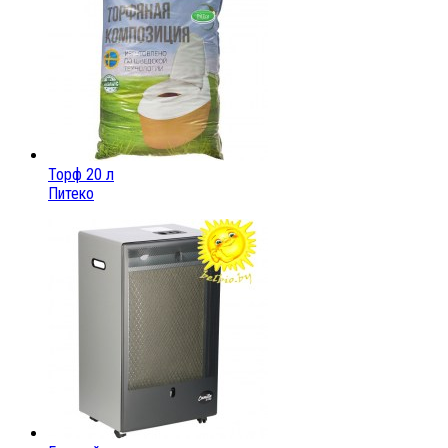
Торф 20 л
Питеко