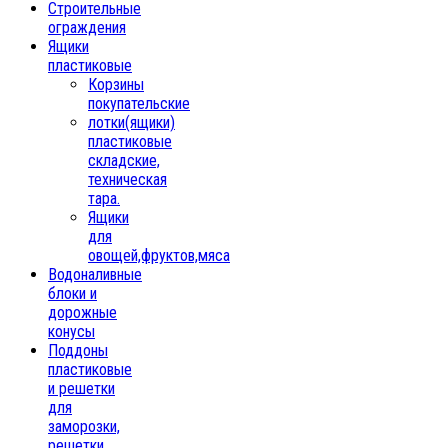
Строительные
ограждения
Ящики
пластиковые
Корзины
покупательские
лотки(ящики)
пластиковые
складские,
техническая
тара.
Ящики
для
овощей,фруктов,мяса
Водоналивные
блоки и
дорожные
конусы
Поддоны
пластиковые
и решетки
для
заморозки,
решетки