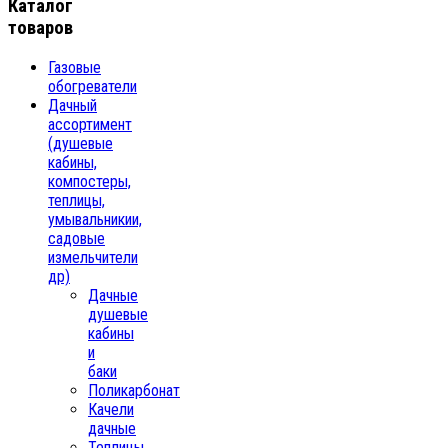
Каталог
товаров
Газовые
обогреватели
Дачный
ассортимент
(душевые
кабины,
компостеры,
теплицы,
умывальникии,
садовые
измельчители
др)
Дачные
душевые
кабины
и
баки
Поликарбонат
Качели
дачные
Теплицы