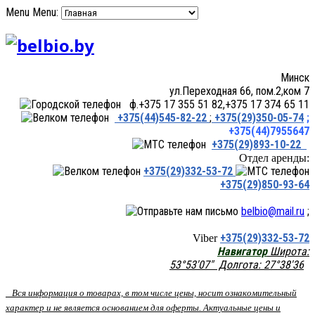
Menu
Menu:
Минск
ул.Переходная 66, пом.2,ком 7
ф.+375 17 355 51 82,+375 17 374 65 11
+375(44)545-82-22
;
+375(29)350-05-74
;
+375(44)7955647
+375(29)893-10-22
Отдел аренды:
+375(29)332-53-72
+375(29)850-93-64
belbio@mail.ru
;
+375(29)332-53-72
Viber
Навигатор
Широта:
53°53'07" Долгота: 27°38'36
Вся информация о товарах, в том числе цены, носит ознакомительный
характер и не является основанием для оферты. Актуальные цены и