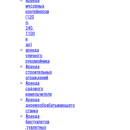
Аренда
мусорных
контейнеров
(120
л,
240,
1100
и
др)
аренда
уличного
рукомойника
Аренда
строительных
ограждений
Аренда
садового
измельчителя
Аренда
деревообрабатывающего
станка
Аренда
биотуалетов
,туалетных