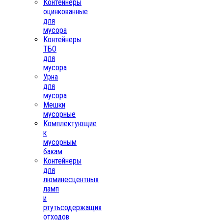
Контейнеры
оцинкованные
для
мусора
Контейнеры
ТБО
для
мусора
Урна
для
мусора
Мешки
мусорные
Комплектующие
к
мусорным
бакам
Контейнеры
для
люминесцентных
ламп
и
ртутьсодержащих
отходов