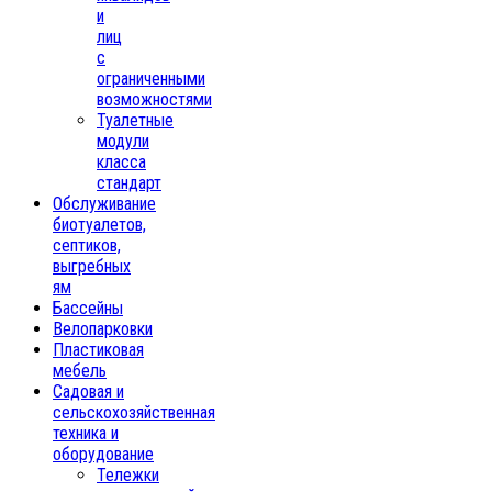
и
лиц
с
ограниченными
возможностями
Туалетные
модули
класса
стандарт
Обслуживание
биотуалетов,
септиков,
выгребных
ям
Бассейны
Велопарковки
Пластиковая
мебель
Садовая и
сельскохозяйственная
техника и
оборудование
Тележки