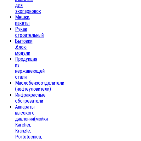
для
экопарковок
Мешки,
пакеты
Рукав
строительный
Бытовки
,блок-
модули
Продукция
из
нержавеющей
стали
Маслобензоотделители
(нефтеуловители)
Инфракрасные
обогреватели
Аппараты
высокого
давления(мойки
Karcher,
Kranzle,
Portotecnica,