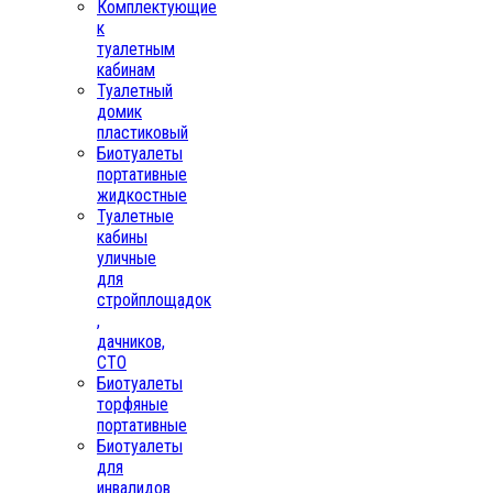
Комплектующие
к
туалетным
кабинам
Туалетный
домик
пластиковый
Биотуалеты
портативные
жидкостные
Туалетные
кабины
уличные
для
стройплощадок
,
дачников,
СТО
Биотуалеты
торфяные
портативные
Биотуалеты
для
инвалидов