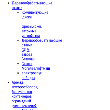
Деревообрабатывающие
станки
Комплектующие
:диски
,
фрезы,ножи,
заточные
устройства
Деревообрабатывающие
станки
СДМ
завода
Белмаш
Станки
Могилевлифтмаш
электроплуг-
лебедка
Аренда
мусоросбросов,
биотуалетов,
контейнеров,
ограждений
,измельчителей