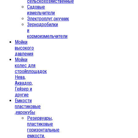
сельскохозяйственные
Садовые
измельчители
Электроплуг,окучник
Зернодробилки
и
кормоизмельчители
Мойки
высокого
давления
Мойки
колес для
стройплощадок
Нева,
Аквадор,
Гейзер и
другие
Емкости
пластиковые
,еврокубы
Резервуары,
пластиковые
горизонтальные
емкости.