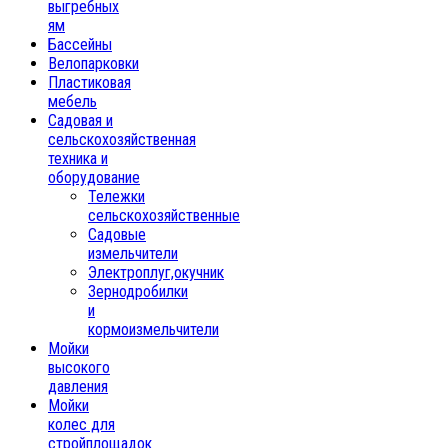
выгребных
ям
Бассейны
Велопарковки
Пластиковая
мебель
Садовая и
сельскохозяйственная
техника и
оборудование
Тележки
сельскохозяйственные
Садовые
измельчители
Электроплуг,окучник
Зернодробилки
и
кормоизмельчители
Мойки
высокого
давления
Мойки
колес для
стройплощадок