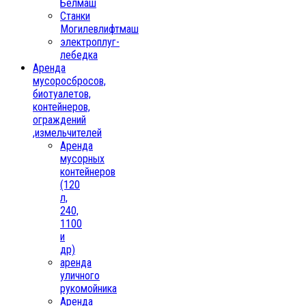
Белмаш
Станки
Могилевлифтмаш
электроплуг-
лебедка
Аренда
мусоросбросов,
биотуалетов,
контейнеров,
ограждений
,измельчителей
Аренда
мусорных
контейнеров
(120
л,
240,
1100
и
др)
аренда
уличного
рукомойника
Аренда