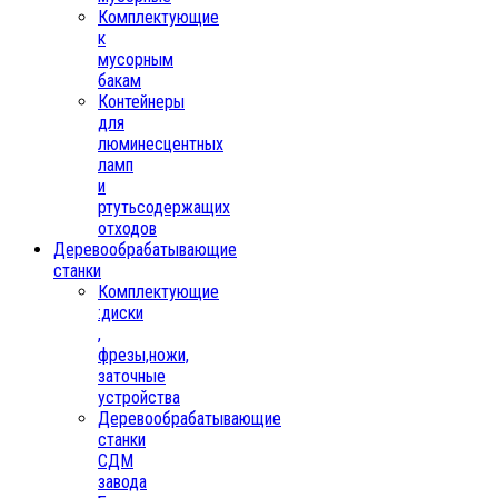
Комплектующие
к
мусорным
бакам
Контейнеры
для
люминесцентных
ламп
и
ртутьсодержащих
отходов
Деревообрабатывающие
станки
Комплектующие
:диски
,
фрезы,ножи,
заточные
устройства
Деревообрабатывающие
станки
СДМ
завода