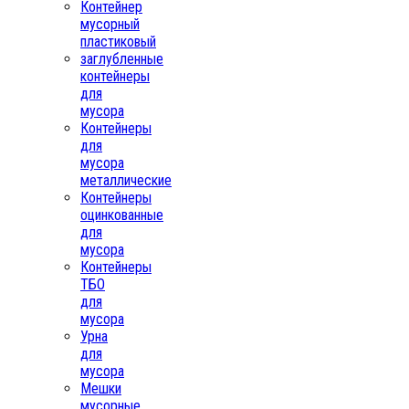
Контейнер
мусорный
пластиковый
заглубленные
контейнеры
для
мусора
Контейнеры
для
мусора
металлические
Контейнеры
оцинкованные
для
мусора
Контейнеры
ТБО
для
мусора
Урна
для
мусора
Мешки
мусорные