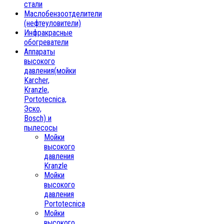
стали
Маслобензоотделители
(нефтеуловители)
Инфракрасные
обогреватели
Аппараты
высокого
давления(мойки
Karcher,
Kranzle,
Portotecnica,
Эско,
Bosch) и
пылесосы
Мойки
высокого
давления
Kranzle
Мойки
высокого
давления
Portotecnica
Мойки
высокого