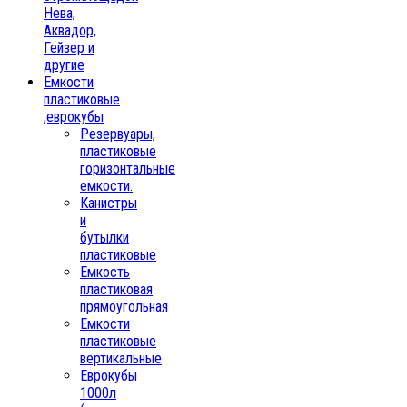
Нева,
Аквадор,
Гейзер и
другие
Емкости
пластиковые
,еврокубы
Резервуары,
пластиковые
горизонтальные
емкости.
Канистры
и
бутылки
пластиковые
Емкость
пластиковая
прямоугольная
Емкости
пластиковые
вертикальные
Еврокубы
1000л