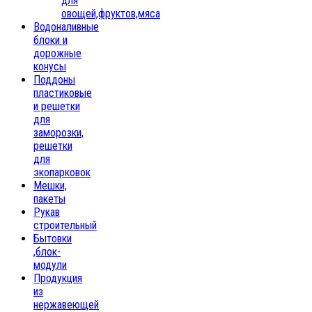
для
овощей,фруктов,мяса
Водоналивные
блоки и
дорожные
конусы
Поддоны
пластиковые
и решетки
для
заморозки,
решетки
для
экопарковок
Мешки,
пакеты
Рукав
строительный
Бытовки
,блок-
модули
Продукция
из
нержавеющей