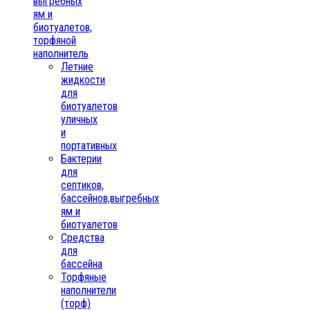
выгребных
ям и
биотуалетов,
торфяной
наполнитель
Летние
жидкости
для
биотуалетов
уличных
и
портативных
Бактерии
для
септиков,
бассейнов,выгребных
ям и
биотуалетов
Средства
для
бассейна
Торфяные
наполнители
(торф)