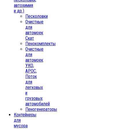
автохимия
и др.)
Песколовки
Очистные
для
автомоек
Скат
Пенокомплекты
Очистные
для
автомоек
УКО,
АРОС,
Поток
для
легковых
и
грузовых
автомобилей
Пеногенераторы
Контейнеры
для
мусора