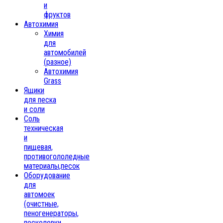
и
фруктов
Автохимия
Химия
для
автомобилей
(разное)
Автохимия
Grass
Ящики
для песка
и соли
Соль
техническая
и
пищевая,
противогололедные
материалы,песок
Oборудование
для
автомоек
(очистные,
пеногенераторы,
песколовки,