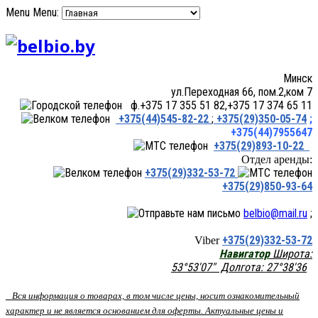
Menu
Menu:
Минск
ул.Переходная 66, пом.2,ком 7
ф.+375 17 355 51 82,+375 17 374 65 11
+375(44)545-82-22
;
+375(29)350-05-74
;
+375(44)7955647
+375(29)893-10-22
Отдел аренды:
+375(29)332-53-72
+375(29)850-93-64
belbio@mail.ru
;
+375(29)332-53-72
Viber
Навигатор
Широта:
53°53'07" Долгота: 27°38'36
Вся информация о товарах, в том числе цены, носит ознакомительный
характер и не является основанием для оферты. Актуальные цены и