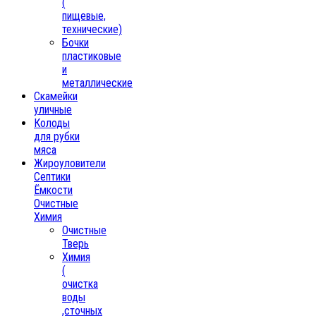
(
пищевые,
технические)
Бочки
пластиковые
и
металлические
Скамейки
уличные
Колоды
для рубки
мяса
Жироуловители
Септики
Ёмкости
Очистные
Химия
Очистные
Тверь
Химия
(
очистка
воды
,сточных