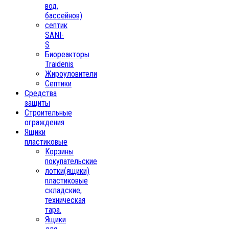
вод,
бассейнов)
септик
SANI-
S
Биореакторы
Traidenis
Жироуловители
Септики
Средства
защиты
Строительные
ограждения
Ящики
пластиковые
Корзины
покупательские
лотки(ящики)
пластиковые
складские,
техническая
тара.
Ящики