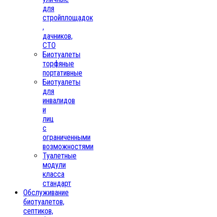
для
стройплощадок
,
дачников,
СТО
Биотуалеты
торфяные
портативные
Биотуалеты
для
инвалидов
и
лиц
с
ограниченными
возможностями
Туалетные
модули
класса
стандарт
Обслуживание
биотуалетов,
септиков,