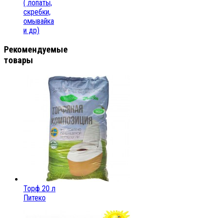
( лопаты,
скребки,
омывайка
и др)
Рекомендуемые
товары
Торф 20 л
Питеко