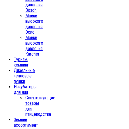
давления
Bosch
Мойки
высокого
давления
Эско
Мойки
высокого
давления
Karcher
Туризм,
кемпинг
Дизельные
тепловые
пушки
Инкубаторы
для яиц
Сопутствующие
товары
для
птицеводства
Зимний
ассортимент