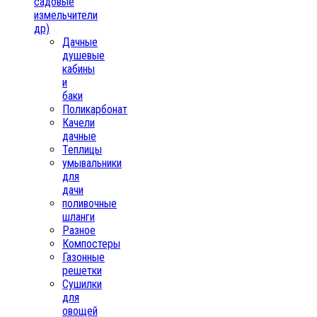
садовые
измельчители
др)
Дачные
душевые
кабины
и
баки
Поликарбонат
Качели
дачные
Теплицы
умывальники
для
дачи
поливочные
шланги
Разное
Компостеры
Газонные
решетки
Сушилки
для
овощей