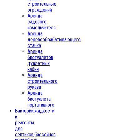
строительных
ограждений
Аренда
садового
измельчителя
Аренда
деревообрабатывающего
станка
Аренда
биотуалетов
,туалетных
кабин
Аренда
строительного
рукава
Аренда
биотуалета
портативного
Бактерии,жидкости
и
реагенты
для
септиков,бассейнов,