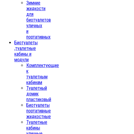
Зимние
жидкости
для
биотуалетов
уличных
и
портативных
Биотуалеты
,туалетные
кабины и
модули
Комплектующие
к
туалетным
кабинам
Туалетный
домик
пластиковый
Биотуалеты
портативные
жидкостные
Туалетные
кабины
уличные