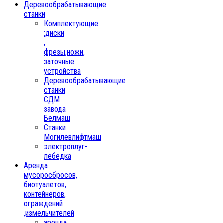
Деревообрабатывающие
станки
Комплектующие
:диски
,
фрезы,ножи,
заточные
устройства
Деревообрабатывающие
станки
СДМ
завода
Белмаш
Станки
Могилевлифтмаш
электроплуг-
лебедка
Аренда
мусоросбросов,
биотуалетов,
контейнеров,
ограждений
,измельчителей
аренда