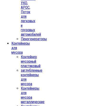
УКО,
АРОС,
Поток
для
легковых
и
грузовых
автомобилей
Пеногенераторы
Контейнеры
для
мусора
Контейнер
мусорный
пластиковый
заглубленные
контейнеры
для
мусора
Контейнеры
для
мусора
металлические