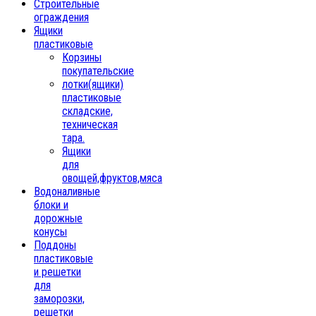
Строительные
ограждения
Ящики
пластиковые
Корзины
покупательские
лотки(ящики)
пластиковые
складские,
техническая
тара.
Ящики
для
овощей,фруктов,мяса
Водоналивные
блоки и
дорожные
конусы
Поддоны
пластиковые
и решетки
для
заморозки,
решетки