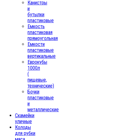
Канистры
и
бутылки
пластиковые
Емкость
пластиковая
прямоугольная
Емкости
пластиковые
вертикальные
Еврокубы
1000л
(
пищевые,
технические)
Бочки
пластиковые
и
металлические
Скамейки
уличные
Колоды
для рубки
мяса