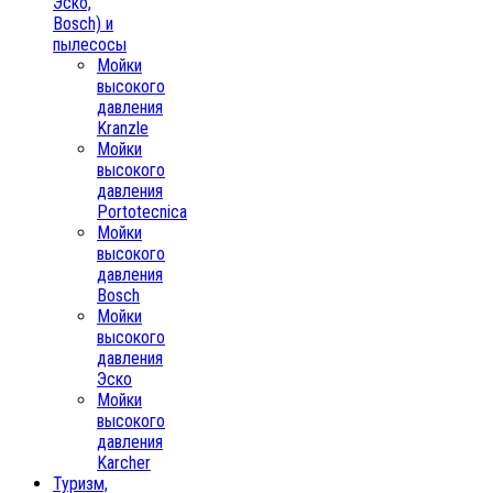
Эско,
Bosch) и
пылесосы
Мойки
высокого
давления
Kranzle
Мойки
высокого
давления
Portotecnica
Мойки
высокого
давления
Bosch
Мойки
высокого
давления
Эско
Мойки
высокого
давления
Karcher
Туризм,