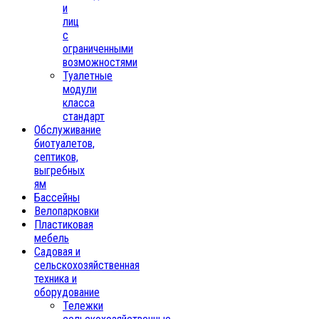
и
лиц
с
ограниченными
возможностями
Туалетные
модули
класса
стандарт
Обслуживание
биотуалетов,
септиков,
выгребных
ям
Бассейны
Велопарковки
Пластиковая
мебель
Садовая и
сельскохозяйственная
техника и
оборудование
Тележки