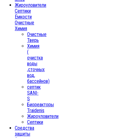
Жироуловители
Септики
Ёмкости
Очистные
Химия
Очистные
Тверь
Химия
(
очистка
воды
,сточных
вод,
бассейнов)
септик
SANI-
S
Биореакторы
Traidenis
Жироуловители
Септики
Средства
защиты