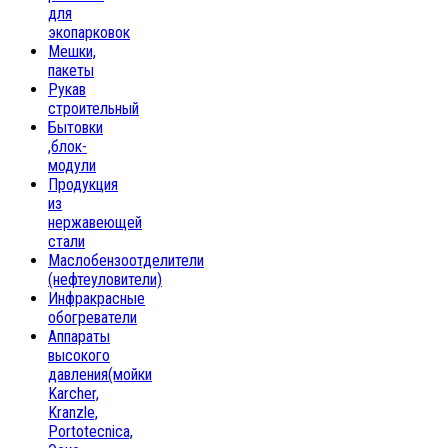
для
экопарковок
Мешки,
пакеты
Рукав
строительный
Бытовки
,блок-
модули
Продукция
из
нержавеющей
стали
Маслобензоотделители
(нефтеуловители)
Инфракрасные
обогреватели
Аппараты
высокого
давления(мойки
Karcher,
Kranzle,
Portotecnica,