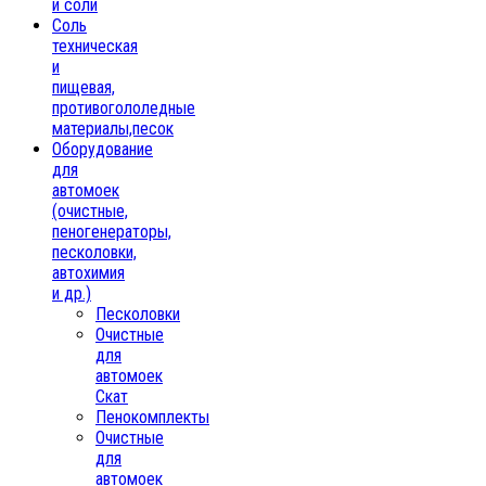
и соли
Соль
техническая
и
пищевая,
противогололедные
материалы,песок
Oборудование
для
автомоек
(очистные,
пеногенераторы,
песколовки,
автохимия
и др.)
Песколовки
Очистные
для
автомоек
Скат
Пенокомплекты
Очистные
для
автомоек