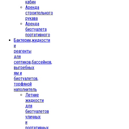
кабин
Аренда
строительного
рукава
Аренда
биотуалета
портативного
Бактерии,жидкости
и
реагенты
для
септиков,бассейнов,
выгребных
ям и
биотуалетов,
торфяной
наполнитель
Летние
жидкости
для
биотуалетов
уличных
и
портативных