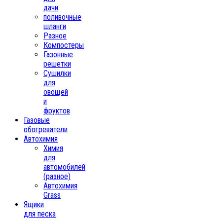
дачи
поливочные
шланги
Разное
Компостеры
Газонные
решетки
Сушилки
для
овощей
и
фруктов
Газовые
обогреватели
Автохимия
Химия
для
автомобилей
(разное)
Автохимия
Grass
Ящики
для песка