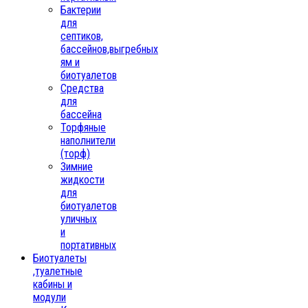
Бактерии
для
септиков,
бассейнов,выгребных
ям и
биотуалетов
Средства
для
бассейна
Торфяные
наполнители
(торф)
Зимние
жидкости
для
биотуалетов
уличных
и
портативных
Биотуалеты
,туалетные
кабины и
модули