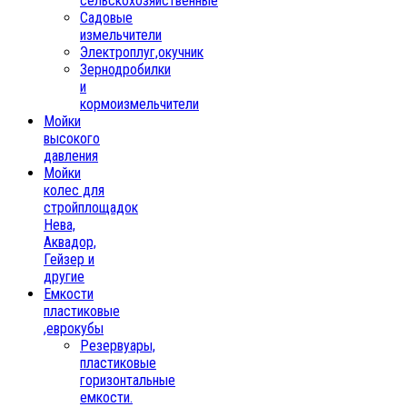
сельскохозяйственные
Садовые
измельчители
Электроплуг,окучник
Зернодробилки
и
кормоизмельчители
Мойки
высокого
давления
Мойки
колес для
стройплощадок
Нева,
Аквадор,
Гейзер и
другие
Емкости
пластиковые
,еврокубы
Резервуары,
пластиковые
горизонтальные
емкости.