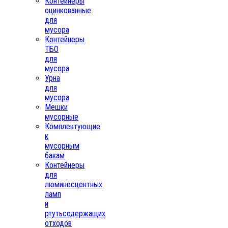
Контейнеры
оцинкованные
для
мусора
Контейнеры
ТБО
для
мусора
Урна
для
мусора
Мешки
мусорные
Комплектующие
к
мусорным
бакам
Контейнеры
для
люминесцентных
ламп
и
ртутьсодержащих
отходов