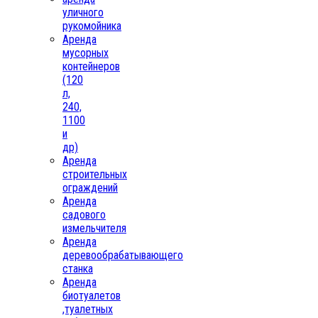
уличного
рукомойника
Аренда
мусорных
контейнеров
(120
л,
240,
1100
и
др)
Аренда
строительных
ограждений
Аренда
садового
измельчителя
Аренда
деревообрабатывающего
станка
Аренда
биотуалетов
,туалетных