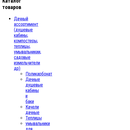
Каталог
товаров
Дачный
ассортимент
(душевые
кабины,
компостеры,
теплицы,
умывальникии,
садовые
измельчители
др)
Поликарбонат
Дачные
душевые
кабины
и
баки
Качели
дачные
Теплицы
умывальники
для