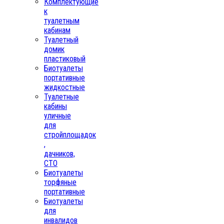
Комплектующие
к
туалетным
кабинам
Туалетный
домик
пластиковый
Биотуалеты
портативные
жидкостные
Туалетные
кабины
уличные
для
стройплощадок
,
дачников,
СТО
Биотуалеты
торфяные
портативные
Биотуалеты
для
инвалидов