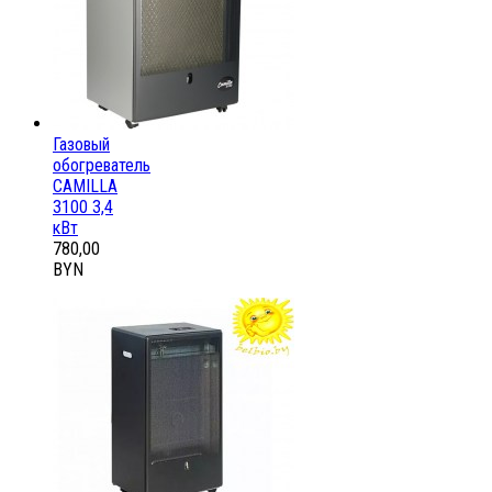
Газовый
обогреватель
CAMILLA
3100 3,4
кВт
780,00
BYN