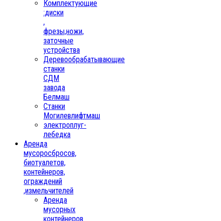
Комплектующие
:диски
,
фрезы,ножи,
заточные
устройства
Деревообрабатывающие
станки
СДМ
завода
Белмаш
Станки
Могилевлифтмаш
электроплуг-
лебедка
Аренда
мусоросбросов,
биотуалетов,
контейнеров,
ограждений
,измельчителей
Аренда
мусорных
контейнеров