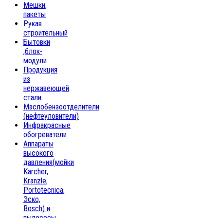
Мешки,
пакеты
Рукав
строительный
Бытовки
,блок-
модули
Продукция
из
нержавеющей
стали
Маслобензоотделители
(нефтеуловители)
Инфракрасные
обогреватели
Аппараты
высокого
давления(мойки
Karcher,
Kranzle,
Portotecnica,
Эско,
Bosch) и
пылесосы