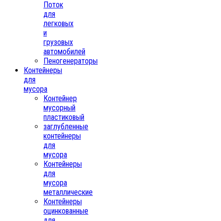
Поток
для
легковых
и
грузовых
автомобилей
Пеногенераторы
Контейнеры
для
мусора
Контейнер
мусорный
пластиковый
заглубленные
контейнеры
для
мусора
Контейнеры
для
мусора
металлические
Контейнеры
оцинкованные
для