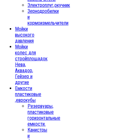
Электроплуг,окучник
Зернодробилки
и
кормоизмельчители
Мойки
высокого
давления
Мойки
колес для
стройплощадок
Нева,
Аквадор,
Гейзер и
другие
Емкости
пластиковые
,еврокубы
Резервуары,
пластиковые
горизонтальные
емкости.
Канистры
и