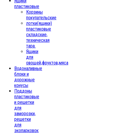
Ящики
пластиковые
Корзины
покупательские
лотки(ящики)
пластиковые
складские,
техническая
тара.
Ящики
для
овощей,фруктов,мяса
Водоналивные
блоки и
дорожные
конусы
Поддоны
пластиковые
и решетки
для
заморозки,
решетки
для
экопарковок