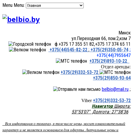
Menu
Menu:
Минск
ул.Переходная 66, пом.2,ком 7
ф.+375 17 355 51 82,+375 17 374 65 11
+375(44)545-82-22
;
+375(29)350-05-74
;
+375(44)7955647
+375(29)893-10-22
Отдел аренды:
+375(29)332-53-72
+375(29)850-93-64
belbio@mail.ru
;
+375(29)332-53-72
Viber
Навигатор
Широта:
53°53'07" Долгота: 27°38'36
Вся информация о товарах, в том числе цены, носит ознакомительный
характер и не является основанием для оферты. Актуальные цены и