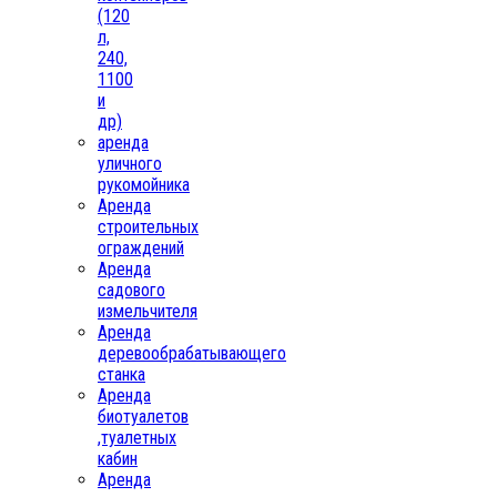
(120
л,
240,
1100
и
др)
аренда
уличного
рукомойника
Аренда
строительных
ограждений
Аренда
садового
измельчителя
Аренда
деревообрабатывающего
станка
Аренда
биотуалетов
,туалетных
кабин
Аренда