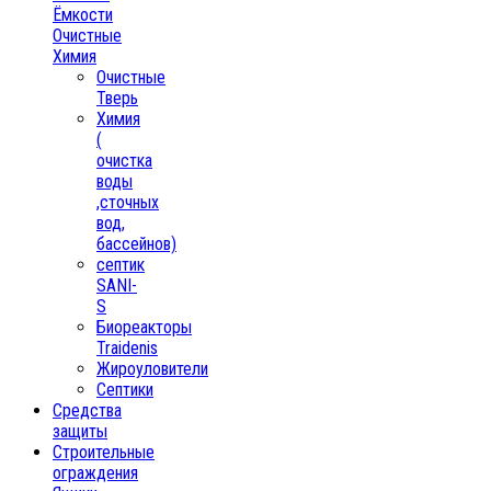
Ёмкости
Очистные
Химия
Очистные
Тверь
Химия
(
очистка
воды
,сточных
вод,
бассейнов)
септик
SANI-
S
Биореакторы
Traidenis
Жироуловители
Септики
Средства
защиты
Строительные
ограждения