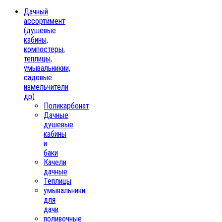
Дачный
ассортимент
(душевые
кабины,
компостеры,
теплицы,
умывальникии,
садовые
измельчители
др)
Поликарбонат
Дачные
душевые
кабины
и
баки
Качели
дачные
Теплицы
умывальники
для
дачи
поливочные