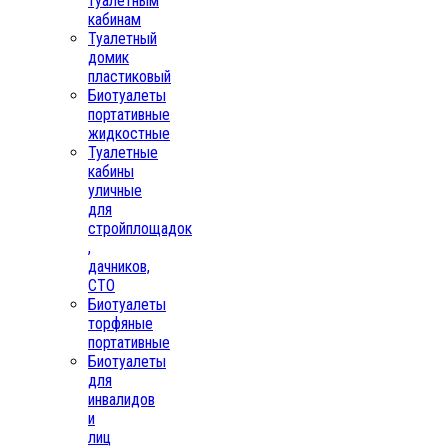
туалетным
кабинам
Туалетный
домик
пластиковый
Биотуалеты
портативные
жидкостные
Туалетные
кабины
уличные
для
стройплощадок
,
дачников,
СТО
Биотуалеты
торфяные
портативные
Биотуалеты
для
инвалидов
и
лиц