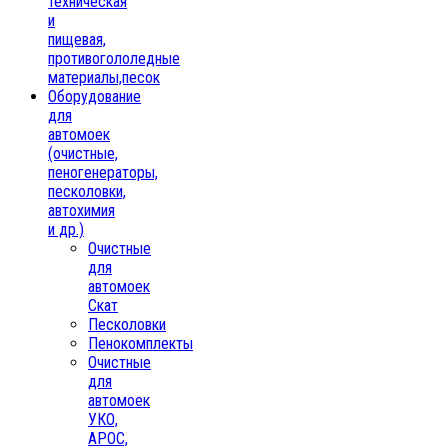
техническая
и
пищевая,
противогололедные
материалы,песок
Oборудование
для
автомоек
(очистные,
пеногенераторы,
песколовки,
автохимия
и др.)
Очистные
для
автомоек
Скат
Песколовки
Пенокомплекты
Очистные
для
автомоек
УКО,
АРОС,