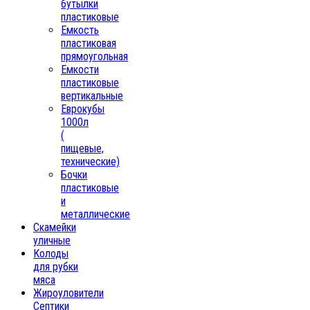
бутылки
пластиковые
Емкость
пластиковая
прямоугольная
Емкости
пластиковые
вертикальные
Еврокубы
1000л
(
пищевые,
технические)
Бочки
пластиковые
и
металлические
Скамейки
уличные
Колоды
для рубки
мяса
Жироуловители
Септики