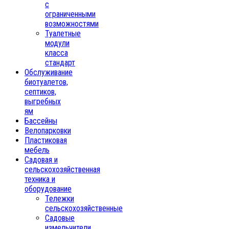
с
ограниченными
возможностями
Туалетные
модули
класса
стандарт
Обслуживание
биотуалетов,
септиков,
выгребных
ям
Бассейны
Велопарковки
Пластиковая
мебель
Садовая и
сельскохозяйственная
техника и
оборудование
Тележки
сельскохозяйственные
Садовые
измельчители