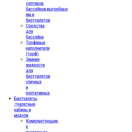
септиков,
бассейнов,выгребных
ям и
биотуалетов
Средства
для
бассейна
Торфяные
наполнители
(торф)
Зимние
жидкости
для
биотуалетов
уличных
и
портативных
Биотуалеты
,туалетные
кабины и
модули
Комплектующие
к