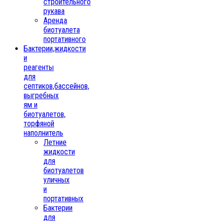
строительного
рукава
Аренда
биотуалета
портативного
Бактерии,жидкости
и
реагенты
для
септиков,бассейнов,
выгребных
ям и
биотуалетов,
торфяной
наполнитель
Летние
жидкости
для
биотуалетов
уличных
и
портативных
Бактерии
для