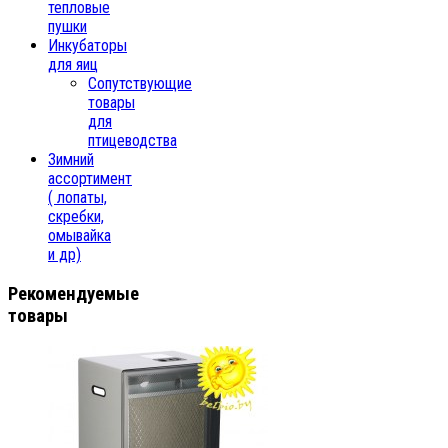
тепловые
пушки
Инкубаторы
для яиц
Сопутствующие
товары
для
птицеводства
Зимний
ассортимент
( лопаты,
скребки,
омывайка
и др)
Рекомендуемые
товары