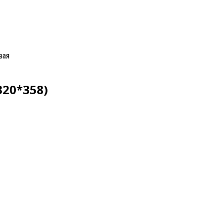
вая
320*358)