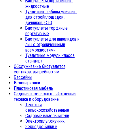
Биотуалеты портативные
жидкостные
Туалетные кабины уличные
для стройплощадок ,
дачников, СТО
Биотуалеты торфяные
портативные
Биотуалеты для инвалидов и
лиц с ограниченными
возможностями
Туалетные модули класса
стандарт
Обслуживание биотуалетов,
септиков, выгребных ям
Бассейны
Велопарковки
Пластиковая мебель
Садовая и сельскохозяйственная
техника и оборудование
Тележки
сельскохозяйственные
Садовые измельчители
Электроплуг,окучник
Зернодробилки и