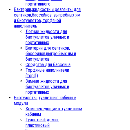
портативного
Бактерии,жидкости и реагенты для
септиков,бассейнов, выгребных ям
и биотуалетов, торфяной
наполнитель
Летние жидкости для
биотуалетов уличных и
портативных
Бактерии для септиков,
бассейнов,выгребных ям и
биотуалетов
Средства для бассейна
Торфяные наполнители
(торф)
Зимние жидкости для
биотуалетов уличных и
портативных
Биотуалеты ,туалетные кабины и
модули
Комплектующие к туалетным
кабинам
Туалетный домик
пластиковый