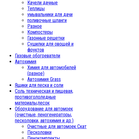
Качели дачные
Теплицы
умывальники для дачи
поливочные шланги
Разное
Компостеры
Газонные решетки
Сушилки для овощей и
фруктов
Газовые обогреватели
Автохимия
Химия для автомобилей
(разное)
Автохимия Grass
Ящики для песка и соли
Соль техническая и пищевая,
противогололедные
материалы,песок
Oборудование для автомоек
(очистные, пеногенераторы,
песколовки, автохимия и др.)
Очистные для автомоек Скат
Песколовки
Пенокомплекты