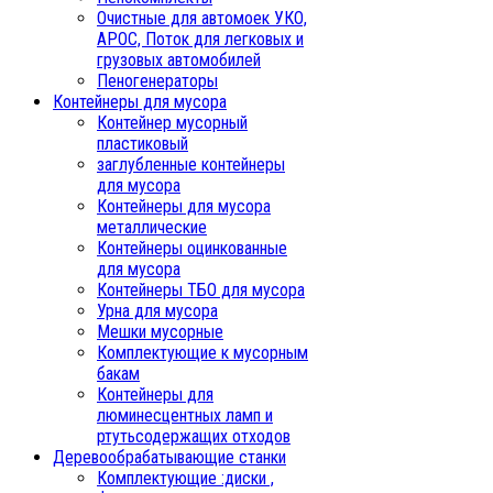
Очистные для автомоек УКО,
АРОС, Поток для легковых и
грузовых автомобилей
Пеногенераторы
Контейнеры для мусора
Контейнер мусорный
пластиковый
заглубленные контейнеры
для мусора
Контейнеры для мусора
металлические
Контейнеры оцинкованные
для мусора
Контейнеры ТБО для мусора
Урна для мусора
Мешки мусорные
Комплектующие к мусорным
бакам
Контейнеры для
люминесцентных ламп и
ртутьсодержащих отходов
Деревообрабатывающие станки
Комплектующие :диски ,