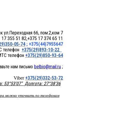
 пом.2,ком 7
17 355 51 82,+375 17 374 65 11
29)350-05-74
; +375(44)7955647
+375(29)893-10-22
+375(29)850-93-64
belbio@mail.ru
;
+375(29)332-53-72
Viber
 53°53'07" Долгота: 27°38'36
вара можно уточнить по телефонам