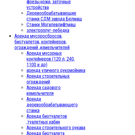
фрезы,ножи, заточные
устройства
Деревообрабатывающие
станки СДМ завода Белмаш
Станки Могилевлифтмаш
электроплуг-лебедка
Аренда мусоросбросов,
биотуалетов, контейнеров,
ограждений ,измельчителей
Аренда мусорных
контейнеров (120 л, 240,
1100 и др)
аренда уличного рукомойника
Аренда строительных
ограждений
Аренда садового
измельчителя
Аренда
деревообрабатывающего
станка
Аренда биотуалетов
,туалетных кабин
Аренда строительного рукава
Аренда биотуалета