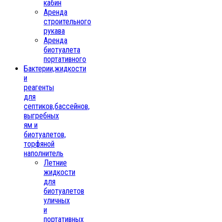
кабин
Аренда
строительного
рукава
Аренда
биотуалета
портативного
Бактерии,жидкости
и
реагенты
для
септиков,бассейнов,
выгребных
ям и
биотуалетов,
торфяной
наполнитель
Летние
жидкости
для
биотуалетов
уличных
и
портативных