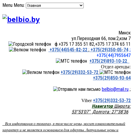
Menu
Menu:
Минск
ул.Переходная 66, пом.2,ком 7
ф.+375 17 355 51 82,+375 17 374 65 11
+375(44)545-82-22
;
+375(29)350-05-74
;
+375(44)7955647
+375(29)893-10-22
Отдел аренды:
+375(29)332-53-72
+375(29)850-93-64
belbio@mail.ru
;
+375(29)332-53-72
Viber
Навигатор
Широта:
53°53'07" Долгота: 27°38'36
Вся информация о товарах, в том числе цены, носит ознакомительный
характер и не является основанием для оферты. Актуальные цены и