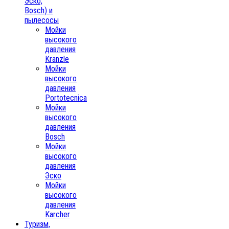
Эско,
Bosch) и
пылесосы
Мойки
высокого
давления
Kranzle
Мойки
высокого
давления
Portotecnica
Мойки
высокого
давления
Bosch
Мойки
высокого
давления
Эско
Мойки
высокого
давления
Karcher
Туризм,