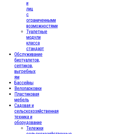
и
лиц
с
ограниченными
возможностями
Туалетные
модули
класса
стандарт
Обслуживание
биотуалетов,
септиков,
выгребных
ям
Бассейны
Велопарковки
Пластиковая
мебель
Садовая и
сельскохозяйственная
техника и
оборудование
Тележки
сельскохозяйственные