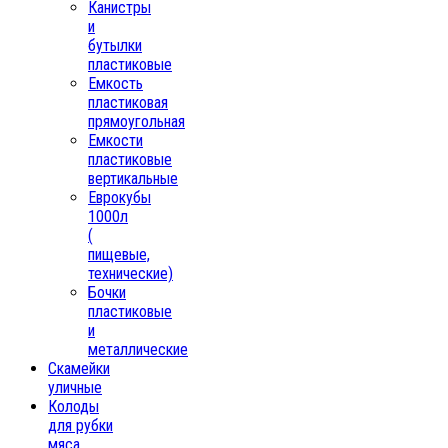
Канистры
и
бутылки
пластиковые
Емкость
пластиковая
прямоугольная
Емкости
пластиковые
вертикальные
Еврокубы
1000л
(
пищевые,
технические)
Бочки
пластиковые
и
металлические
Скамейки
уличные
Колоды
для рубки
мяса