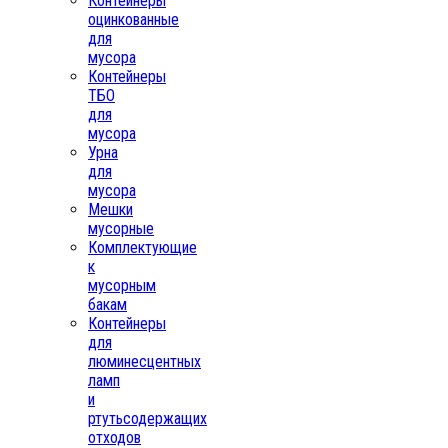
Контейнеры
оцинкованные
для
мусора
Контейнеры
ТБО
для
мусора
Урна
для
мусора
Мешки
мусорные
Комплектующие
к
мусорным
бакам
Контейнеры
для
люминесцентных
ламп
и
ртутьсодержащих
отходов