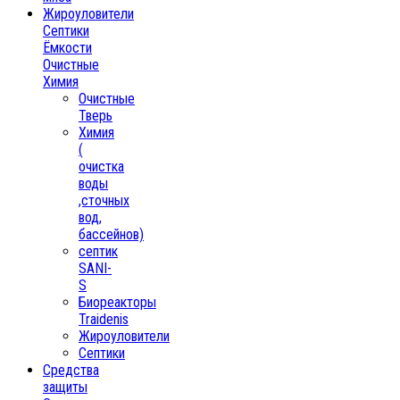
Жироуловители
Септики
Ёмкости
Очистные
Химия
Очистные
Тверь
Химия
(
очистка
воды
,сточных
вод,
бассейнов)
септик
SANI-
S
Биореакторы
Traidenis
Жироуловители
Септики
Средства
защиты