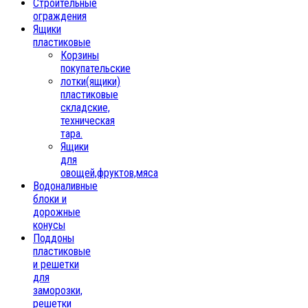
Строительные
ограждения
Ящики
пластиковые
Корзины
покупательские
лотки(ящики)
пластиковые
складские,
техническая
тара.
Ящики
для
овощей,фруктов,мяса
Водоналивные
блоки и
дорожные
конусы
Поддоны
пластиковые
и решетки
для
заморозки,
решетки