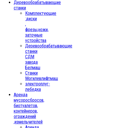
Деревообрабатывающие
станки
Комплектующие
:диски
,
фрезы,ножи,
заточные
устройства
Деревообрабатывающие
станки
СДМ
завода
Белмаш
Станки
Могилевлифтмаш
электроплуг-
лебедка
Аренда
мусоросбросов,
биотуалетов,
контейнеров,
ограждений
,измельчителей
Аренда