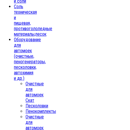
и соли
Соль
техническая
и
пищевая,
противогололедные
материалы,песок
Oборудование
для
автомоек
(очистные,
пеногенераторы,
песколовки,
автохимия
и др.)
Очистные
для
автомоек
Скат
Песколовки
Пенокомплекты
Очистные
для
автомоек