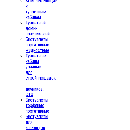
Комплектующие
к
туалетным
кабинам
Туалетный
домик
пластиковый
Биотуалеты
портативные
жидкостные
Туалетные
кабины
уличные
для
стройплощадок
,
дачников,
СТО
Биотуалеты
торфяные
портативные
Биотуалеты
для
инвалидов