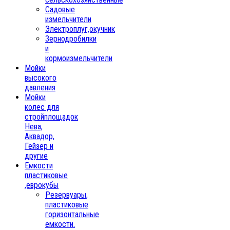
Садовые
измельчители
Электроплуг,окучник
Зернодробилки
и
кормоизмельчители
Мойки
высокого
давления
Мойки
колес для
стройплощадок
Нева,
Аквадор,
Гейзер и
другие
Емкости
пластиковые
,еврокубы
Резервуары,
пластиковые
горизонтальные
емкости.