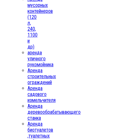
мусорных
контейнеров
(120
л,
240,
1100
и
др)
аренда
уличного
рукомойника
Аренда
строительных
ограждений
Аренда
садового
измельчителя
Аренда
деревообрабатывающего
станка
Аренда
биотуалетов
,туалетных