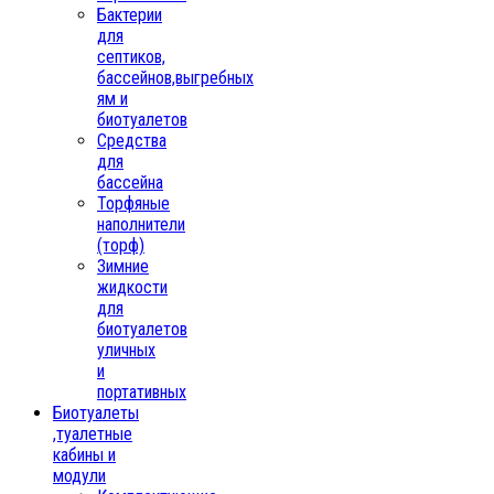
Бактерии
для
септиков,
бассейнов,выгребных
ям и
биотуалетов
Средства
для
бассейна
Торфяные
наполнители
(торф)
Зимние
жидкости
для
биотуалетов
уличных
и
портативных
Биотуалеты
,туалетные
кабины и
модули