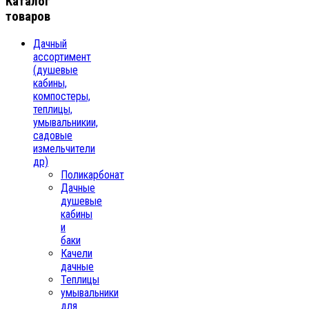
Каталог
товаров
Дачный
ассортимент
(душевые
кабины,
компостеры,
теплицы,
умывальникии,
садовые
измельчители
др)
Поликарбонат
Дачные
душевые
кабины
и
баки
Качели
дачные
Теплицы
умывальники
для