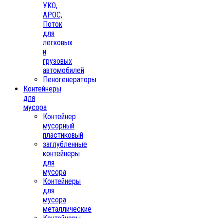
УКО,
АРОС,
Поток
для
легковых
и
грузовых
автомобилей
Пеногенераторы
Контейнеры
для
мусора
Контейнер
мусорный
пластиковый
заглубленные
контейнеры
для
мусора
Контейнеры
для
мусора
металлические