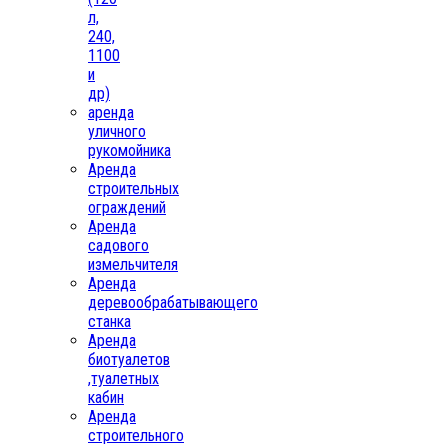
л,
240,
1100
и
др)
аренда
уличного
рукомойника
Аренда
строительных
ограждений
Аренда
садового
измельчителя
Аренда
деревообрабатывающего
станка
Аренда
биотуалетов
,туалетных
кабин
Аренда
строительного