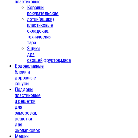
пластиковые
Корзины
покупательские
лотки(ящики)
пластиковые
складские,
техническая
тара.
Ящики
для
овощей,фруктов,мяса
Водоналивные
блоки и
дорожные
конусы
Поддоны
пластиковые
и решетки
для
заморозки,
решетки
для
экопарковок
Мешки,