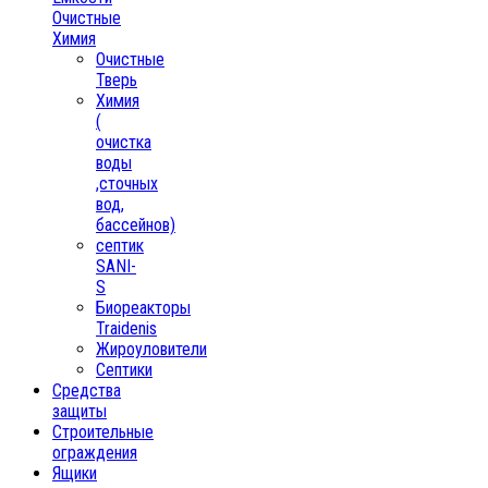
Очистные
Химия
Очистные
Тверь
Химия
(
очистка
воды
,сточных
вод,
бассейнов)
септик
SANI-
S
Биореакторы
Traidenis
Жироуловители
Септики
Средства
защиты
Строительные
ограждения
Ящики