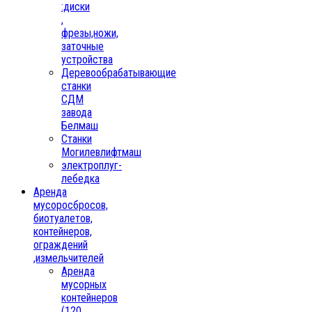
:диски
,
фрезы,ножи,
заточные
устройства
Деревообрабатывающие
станки
СДМ
завода
Белмаш
Станки
Могилевлифтмаш
электроплуг-
лебедка
Аренда
мусоросбросов,
биотуалетов,
контейнеров,
ограждений
,измельчителей
Аренда
мусорных
контейнеров
(120