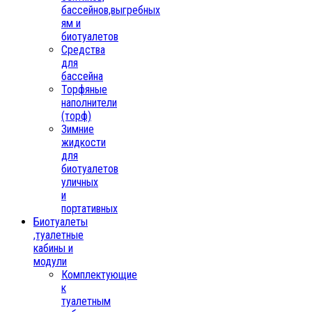
бассейнов,выгребных
ям и
биотуалетов
Средства
для
бассейна
Торфяные
наполнители
(торф)
Зимние
жидкости
для
биотуалетов
уличных
и
портативных
Биотуалеты
,туалетные
кабины и
модули
Комплектующие
к
туалетным