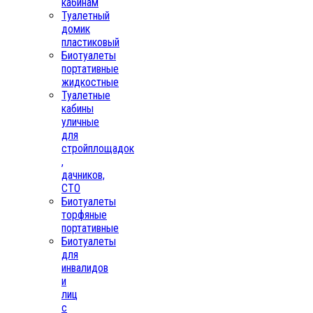
кабинам
Туалетный
домик
пластиковый
Биотуалеты
портативные
жидкостные
Туалетные
кабины
уличные
для
стройплощадок
,
дачников,
СТО
Биотуалеты
торфяные
портативные
Биотуалеты
для
инвалидов
и
лиц
с