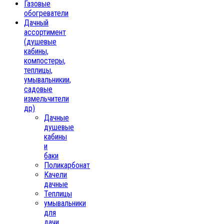
Газовые
обогреватели
Дачный
ассортимент
(душевые
кабины,
компостеры,
теплицы,
умывальникии,
садовые
измельчители
др)
Дачные
душевые
кабины
и
баки
Поликарбонат
Качели
дачные
Теплицы
умывальники
для
дачи