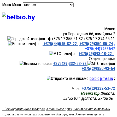
Menu
Menu:
Минск
ул.Переходная 66, пом.2,ком 7
ф.+375 17 355 51 82,+375 17 374 65 11
+375(44)545-82-22
;
+375(29)350-05-74
;
+375(44)7955647
+375(29)893-10-22
Отдел аренды:
+375(29)332-53-72
+375(29)850-93-64
belbio@mail.ru
;
+375(29)332-53-72
Viber
Навигатор
Широта:
53°53'07" Долгота: 27°38'36
Вся информация о товарах, в том числе цены, носит ознакомительный
характер и не является основанием для оферты. Актуальные цены и