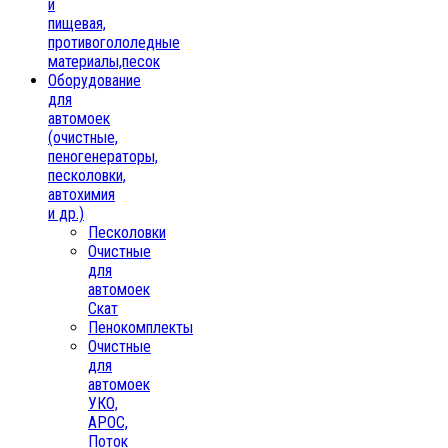
и
пищевая,
противогололедные
материалы,песок
Oборудование
для
автомоек
(очистные,
пеногенераторы,
песколовки,
автохимия
и др.)
Песколовки
Очистные
для
автомоек
Скат
Пенокомплекты
Очистные
для
автомоек
УКО,
АРОС,
Поток