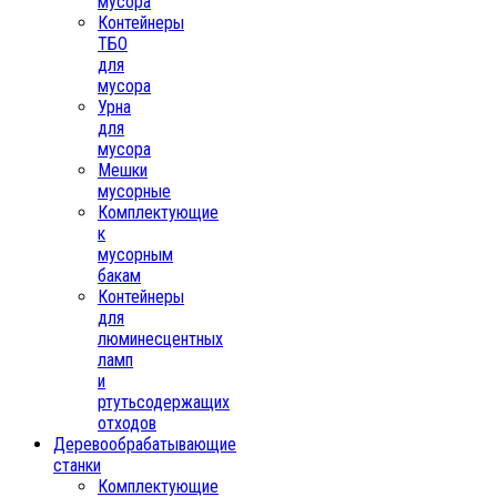
мусора
Контейнеры
ТБО
для
мусора
Урна
для
мусора
Мешки
мусорные
Комплектующие
к
мусорным
бакам
Контейнеры
для
люминесцентных
ламп
и
ртутьсодержащих
отходов
Деревообрабатывающие
станки
Комплектующие