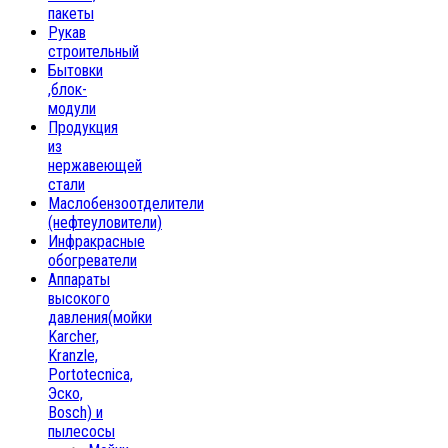
пакеты
Рукав
строительный
Бытовки
,блок-
модули
Продукция
из
нержавеющей
стали
Маслобензоотделители
(нефтеуловители)
Инфракрасные
обогреватели
Аппараты
высокого
давления(мойки
Karcher,
Kranzle,
Portotecnica,
Эско,
Bosch) и
пылесосы