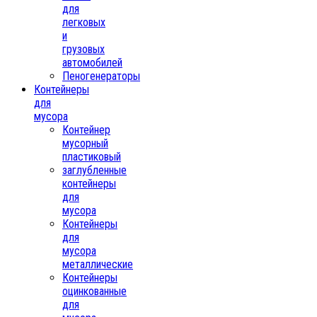
для
легковых
и
грузовых
автомобилей
Пеногенераторы
Контейнеры
для
мусора
Контейнер
мусорный
пластиковый
заглубленные
контейнеры
для
мусора
Контейнеры
для
мусора
металлические
Контейнеры
оцинкованные
для