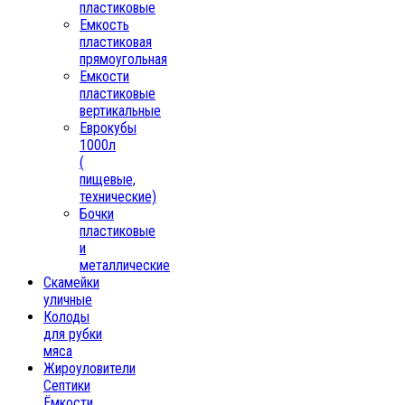
пластиковые
Емкость
пластиковая
прямоугольная
Емкости
пластиковые
вертикальные
Еврокубы
1000л
(
пищевые,
технические)
Бочки
пластиковые
и
металлические
Скамейки
уличные
Колоды
для рубки
мяса
Жироуловители
Септики
Ёмкости