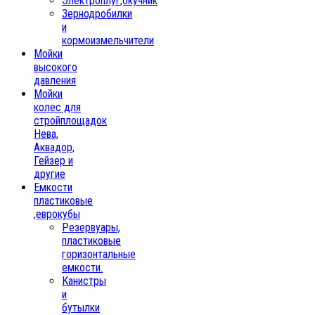
Электроплуг,окучник
Зернодробилки
и
кормоизмельчители
Мойки
высокого
давления
Мойки
колес для
стройплощадок
Нева,
Аквадор,
Гейзер и
другие
Емкости
пластиковые
,еврокубы
Резервуары,
пластиковые
горизонтальные
емкости.
Канистры
и
бутылки