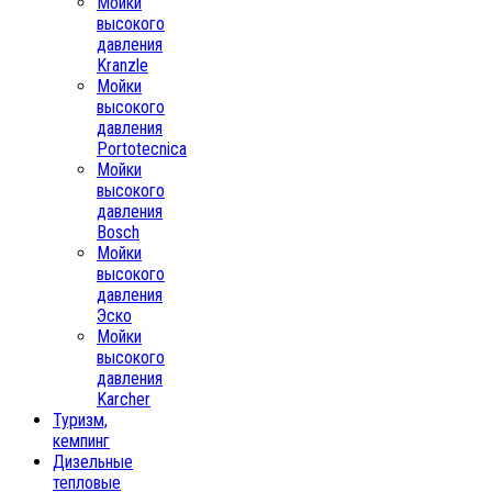
Мойки
высокого
давления
Kranzle
Мойки
высокого
давления
Portotecnica
Мойки
высокого
давления
Bosch
Мойки
высокого
давления
Эско
Мойки
высокого
давления
Karcher
Туризм,
кемпинг
Дизельные
тепловые