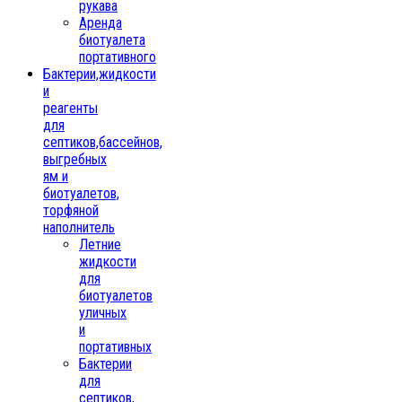
рукава
Аренда
биотуалета
портативного
Бактерии,жидкости
и
реагенты
для
септиков,бассейнов,
выгребных
ям и
биотуалетов,
торфяной
наполнитель
Летние
жидкости
для
биотуалетов
уличных
и
портативных
Бактерии
для
септиков,