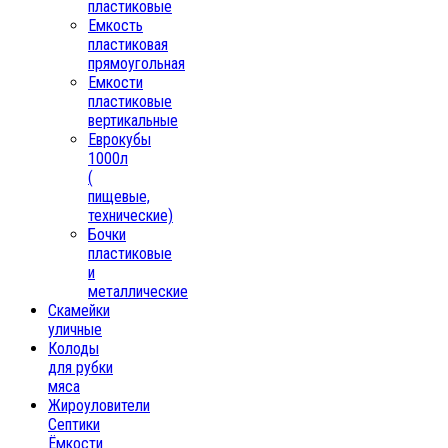
пластиковые
Емкость
пластиковая
прямоугольная
Емкости
пластиковые
вертикальные
Еврокубы
1000л
(
пищевые,
технические)
Бочки
пластиковые
и
металлические
Скамейки
уличные
Колоды
для рубки
мяса
Жироуловители
Септики
Ёмкости