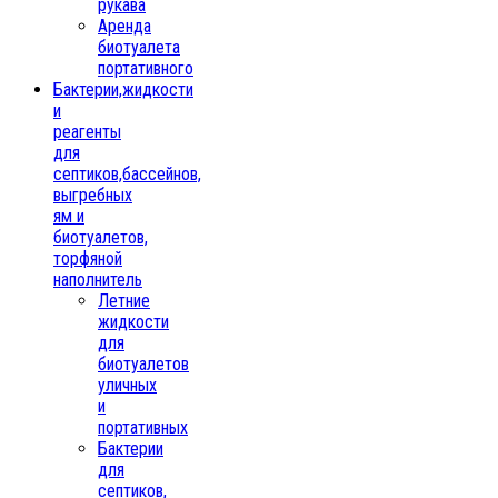
рукава
Аренда
биотуалета
портативного
Бактерии,жидкости
и
реагенты
для
септиков,бассейнов,
выгребных
ям и
биотуалетов,
торфяной
наполнитель
Летние
жидкости
для
биотуалетов
уличных
и
портативных
Бактерии
для
септиков,