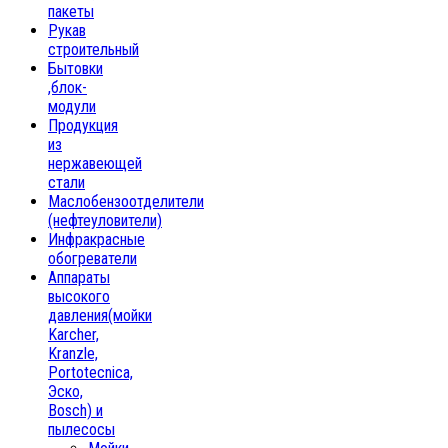
пакеты
Рукав
строительный
Бытовки
,блок-
модули
Продукция
из
нержавеющей
стали
Маслобензоотделители
(нефтеуловители)
Инфракрасные
обогреватели
Аппараты
высокого
давления(мойки
Karcher,
Kranzle,
Portotecnica,
Эско,
Bosch) и
пылесосы