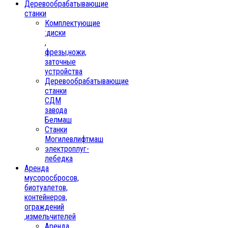
Деревообрабатывающие
станки
Комплектующие
:диски
,
фрезы,ножи,
заточные
устройства
Деревообрабатывающие
станки
СДМ
завода
Белмаш
Станки
Могилевлифтмаш
электроплуг-
лебедка
Аренда
мусоросбросов,
биотуалетов,
контейнеров,
ограждений
,измельчителей
Аренда