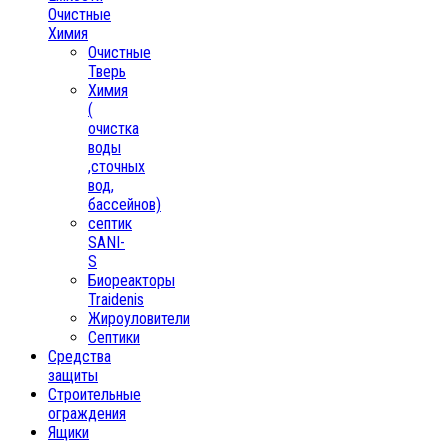
Очистные
Химия
Очистные
Тверь
Химия
(
очистка
воды
,сточных
вод,
бассейнов)
септик
SANI-
S
Биореакторы
Traidenis
Жироуловители
Септики
Средства
защиты
Строительные
ограждения
Ящики