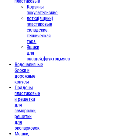
пластиковые
Корзины
покупательские
лотки(ящики)
пластиковые
складские,
техническая
тара.
Ящики
для
овощей,фруктов,мяса
Водоналивные
блоки и
дорожные
конусы
Поддоны
пластиковые
и решетки
для
заморозки,
решетки
для
экопарковок
Мешки,