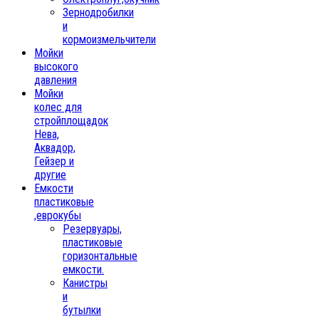
Зернодробилки
и
кормоизмельчители
Мойки
высокого
давления
Мойки
колес для
стройплощадок
Нева,
Аквадор,
Гейзер и
другие
Емкости
пластиковые
,еврокубы
Резервуары,
пластиковые
горизонтальные
емкости.
Канистры
и
бутылки