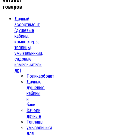
Каталог
товаров
Дачный
ассортимент
(душевые
кабины,
компостеры,
теплицы,
умывальникии,
садовые
измельчители
др)
Поликарбонат
Дачные
душевые
кабины
и
баки
Качели
дачные
Теплицы
умывальники
для