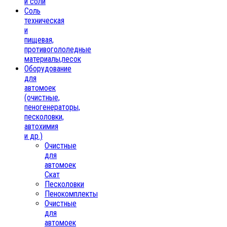
и соли
Соль
техническая
и
пищевая,
противогололедные
материалы,песок
Oборудование
для
автомоек
(очистные,
пеногенераторы,
песколовки,
автохимия
и др.)
Очистные
для
автомоек
Скат
Песколовки
Пенокомплекты
Очистные
для
автомоек