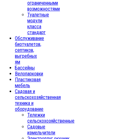
ограниченными
возможностями
Туалетные
модули
класса
стандарт
Обслуживание
биотуалетов,
септиков,
выгребных
ям
Бассейны
Велопарковки
Пластиковая
мебель
Садовая и
сельскохозяйственная
техника и
оборудование
Тележки
сельскохозяйственные
Садовые
измельчители
Электроплуг,окучник