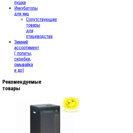
пушки
Инкубаторы
для яиц
Сопутствующие
товары
для
птицеводства
Зимний
ассортимент
( лопаты,
скребки,
омывайка
и др)
Рекомендуемые
товары