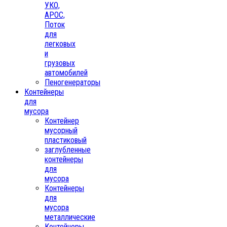
УКО,
АРОС,
Поток
для
легковых
и
грузовых
автомобилей
Пеногенераторы
Контейнеры
для
мусора
Контейнер
мусорный
пластиковый
заглубленные
контейнеры
для
мусора
Контейнеры
для
мусора
металлические
Контейнеры