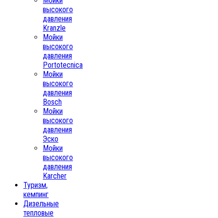
Мойки
высокого
давления
Kranzle
Мойки
высокого
давления
Portotecnica
Мойки
высокого
давления
Bosch
Мойки
высокого
давления
Эско
Мойки
высокого
давления
Karcher
Туризм,
кемпинг
Дизельные
тепловые