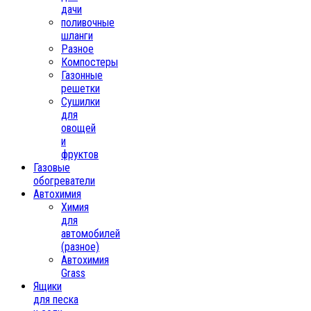
дачи
поливочные
шланги
Разное
Компостеры
Газонные
решетки
Сушилки
для
овощей
и
фруктов
Газовые
обогреватели
Автохимия
Химия
для
автомобилей
(разное)
Автохимия
Grass
Ящики
для песка