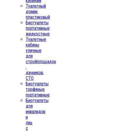
кабинам
Туалетный
домик
пластиковый
Биотуалеты
портативные
жидкостные
Туалетные
кабины
уличные
для
стройплощадок
,
дачников,
СТО
Биотуалеты
торфяные
портативные
Биотуалеты
для
инвалидов
и
лиц
с