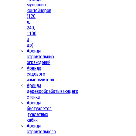
мусорных
контейнеров
(120
л,
240,
1100
и
др)
Аренда
строительных
ограждений
Аренда
садового
измельчителя
Аренда
деревообрабатывающего
станка
Аренда
биотуалетов
,туалетных
кабин
Аренда
строительного