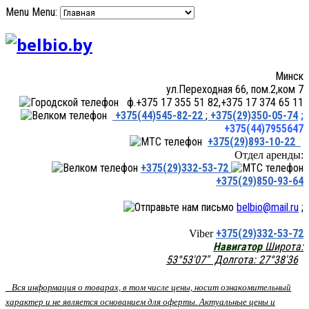
Menu
Menu:
Минск
ул.Переходная 66, пом.2,ком 7
ф.+375 17 355 51 82,+375 17 374 65 11
+375(44)545-82-22
;
+375(29)350-05-74
;
+375(44)7955647
+375(29)893-10-22
Отдел аренды:
+375(29)332-53-72
+375(29)850-93-64
belbio@mail.ru
;
+375(29)332-53-72
Viber
Навигатор
Широта:
53°53'07" Долгота: 27°38'36
Вся информация о товарах, в том числе цены, носит ознакомительный
характер и не является основанием для оферты. Актуальные цены и