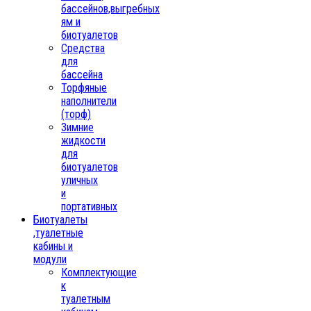
бассейнов,выгребных
ям и
биотуалетов
Средства
для
бассейна
Торфяные
наполнители
(торф)
Зимние
жидкости
для
биотуалетов
уличных
и
портативных
Биотуалеты
,туалетные
кабины и
модули
Комплектующие
к
туалетным