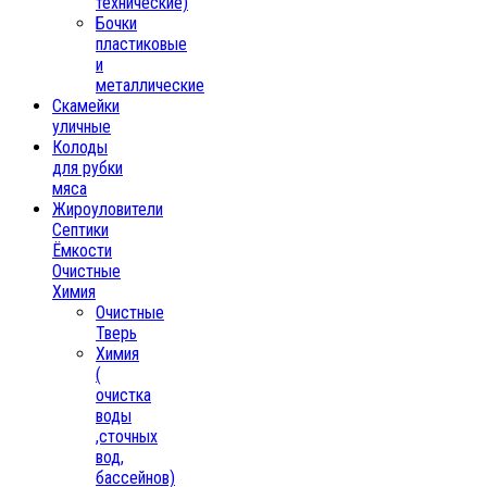
технические)
Бочки
пластиковые
и
металлические
Скамейки
уличные
Колоды
для рубки
мяса
Жироуловители
Септики
Ёмкости
Очистные
Химия
Очистные
Тверь
Химия
(
очистка
воды
,сточных
вод,
бассейнов)