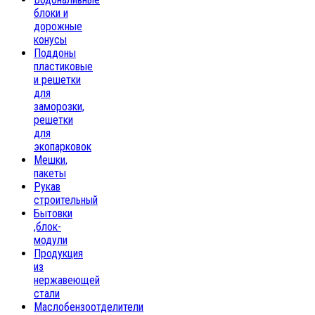
блоки и
дорожные
конусы
Поддоны
пластиковые
и решетки
для
заморозки,
решетки
для
экопарковок
Мешки,
пакеты
Рукав
строительный
Бытовки
,блок-
модули
Продукция
из
нержавеющей
стали
Маслобензоотделители