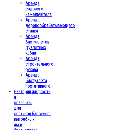
Аренда
садового
измельчителя
Аренда
деревообрабатывающего
станка
Аренда
биотуалетов
,туалетных
кабин
Аренда
строительного
рукава
Аренда
биотуалета
портативного
Бактерии,жидкости
и
реагенты
для
септиков,бассейнов,
выгребных
ям и