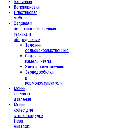
Бассейны
Велопарковки
Пластиковая
мебель
Садовая и
сельскохозяйственная
техника и
оборудование
Тележки
сельскохозяйственные
Садовые
измельчители
Электроплуг,окучник
Зернодробилки
и
кормоизмельчители
Мойки
высокого
давления
Мойки
колес для
стройплощадок
Нева,
Аквадор,