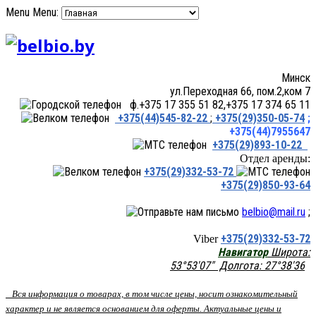
Menu
Menu:
Минск
ул.Переходная 66, пом.2,ком 7
ф.+375 17 355 51 82,+375 17 374 65 11
+375(44)545-82-22
;
+375(29)350-05-74
;
+375(44)7955647
+375(29)893-10-22
Отдел аренды:
+375(29)332-53-72
+375(29)850-93-64
belbio@mail.ru
;
+375(29)332-53-72
Viber
Навигатор
Широта:
53°53'07" Долгота: 27°38'36
Вся информация о товарах, в том числе цены, носит ознакомительный
характер и не является основанием для оферты. Актуальные цены и