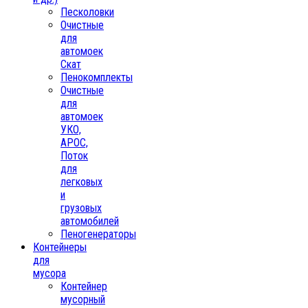
Песколовки
Очистные
для
автомоек
Скат
Пенокомплекты
Очистные
для
автомоек
УКО,
АРОС,
Поток
для
легковых
и
грузовых
автомобилей
Пеногенераторы
Контейнеры
для
мусора
Контейнер
мусорный