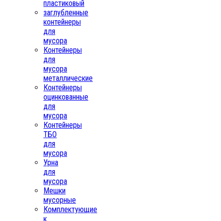
пластиковый
заглубленные
контейнеры
для
мусора
Контейнеры
для
мусора
металлические
Контейнеры
оцинкованные
для
мусора
Контейнеры
ТБО
для
мусора
Урна
для
мусора
Мешки
мусорные
Комплектующие
к