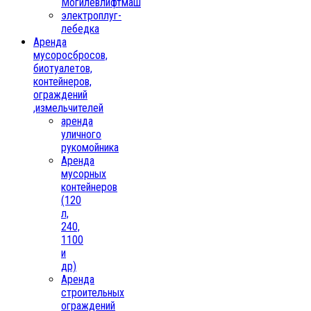
Могилевлифтмаш
электроплуг-
лебедка
Аренда
мусоросбросов,
биотуалетов,
контейнеров,
ограждений
,измельчителей
аренда
уличного
рукомойника
Аренда
мусорных
контейнеров
(120
л,
240,
1100
и
др)
Аренда
строительных
ограждений