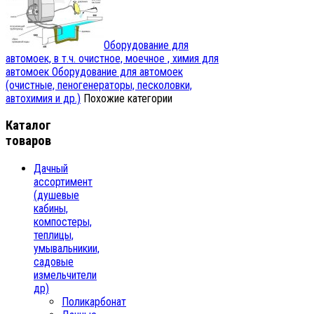
Oборудование для
автомоек, в т.ч. очистное, моечное , химия для
автомоек
Oборудование для автомоек
(очистные, пеногенераторы, песколовки,
автохимия и др.)
Похожие категории
Каталог
товаров
Дачный
ассортимент
(душевые
кабины,
компостеры,
теплицы,
умывальникии,
садовые
измельчители
др)
Поликарбонат