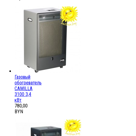
Газовый
обогреватель
CAMILLA
3100 3,4
кВт
780,00
BYN