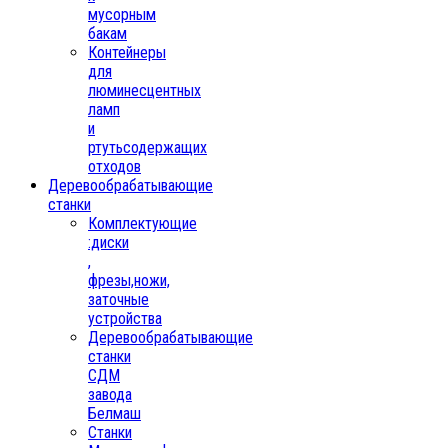
мусорным
бакам
Контейнеры
для
люминесцентных
ламп
и
ртутьсодержащих
отходов
Деревообрабатывающие
станки
Комплектующие
:диски
,
фрезы,ножи,
заточные
устройства
Деревообрабатывающие
станки
СДМ
завода
Белмаш
Станки