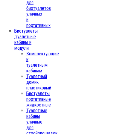
для
биотуалетов
уличных
и
портативных
Биотуалеты
,туалетные
кабины и
модули
Комплектующие
к
туалетным
кабинам
Туалетный
домик
пластиковый
Биотуалеты
портативные
жидкостные
Туалетные
кабины
уличные
для
стройплощадок