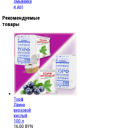
омывайка
и др)
Рекомендуемые
товары
Торф
Двина
верховой
кислый
100 л
16,00 BYN