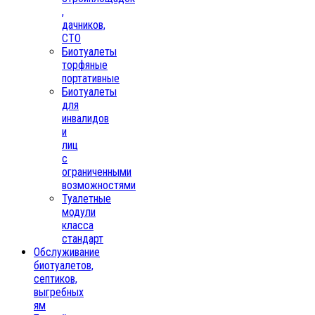
,
дачников,
СТО
Биотуалеты
торфяные
портативные
Биотуалеты
для
инвалидов
и
лиц
с
ограниченными
возможностями
Туалетные
модули
класса
стандарт
Обслуживание
биотуалетов,
септиков,
выгребных
ям