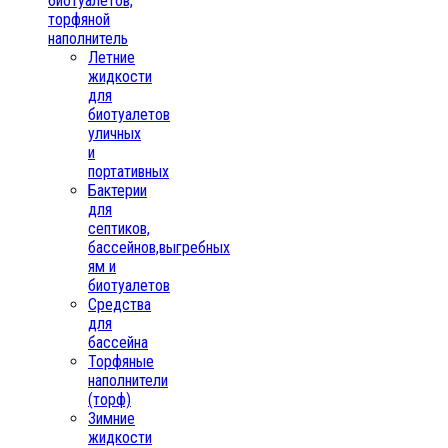
биотуалетов,
торфяной
наполнитель
Летние
жидкости
для
биотуалетов
уличных
и
портативных
Бактерии
для
септиков,
бассейнов,выгребных
ям и
биотуалетов
Средства
для
бассейна
Торфяные
наполнители
(торф)
Зимние
жидкости