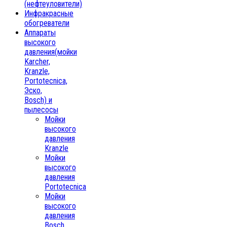
(нефтеуловители)
Инфракрасные
обогреватели
Аппараты
высокого
давления(мойки
Karcher,
Kranzle,
Portotecnica,
Эско,
Bosch) и
пылесосы
Мойки
высокого
давления
Kranzle
Мойки
высокого
давления
Portotecnica
Мойки
высокого
давления
Bosch