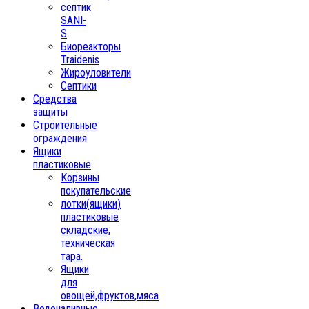
септик
SANI-
S
Биореакторы
Traidenis
Жироуловители
Септики
Средства
защиты
Строительные
ограждения
Ящики
пластиковые
Корзины
покупательские
лотки(ящики)
пластиковые
складские,
техническая
тара.
Ящики
для
овощей,фруктов,мяса
Водоналивные