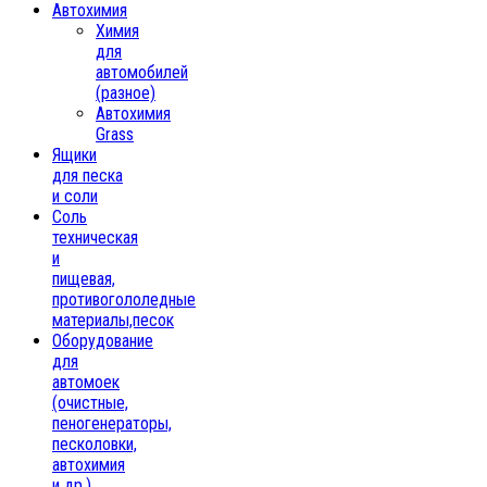
Автохимия
Химия
для
автомобилей
(разное)
Автохимия
Grass
Ящики
для песка
и соли
Соль
техническая
и
пищевая,
противогололедные
материалы,песок
Oборудование
для
автомоек
(очистные,
пеногенераторы,
песколовки,
автохимия
и др.)