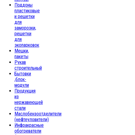
Поддоны
пластиковые
и решетки
для
заморозки,
решетки
для
экопарковок
Мешки,
пакеты
Рукав
строительный
Бытовки
,блок-
модули
Продукция
из
нержавеющей
стали
Маслобензоотделители
(нефтеуловители)
Инфракрасные
обогреватели