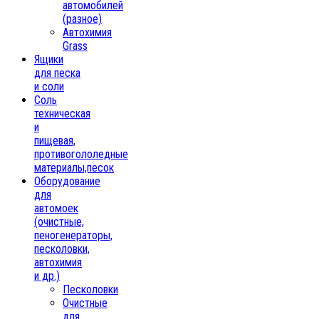
автомобилей
(разное)
Автохимия
Grass
Ящики
для песка
и соли
Соль
техническая
и
пищевая,
противогололедные
материалы,песок
Oборудование
для
автомоек
(очистные,
пеногенераторы,
песколовки,
автохимия
и др.)
Песколовки
Очистные
для