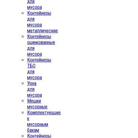
для
мусора
Контейнеры
для
мусора
металлические
Контейнеры
оцинкованные
для
мусора
Контейнеры
ТБО
для
мусора
Урна
для
мусора
Мешки
мусорные
Комплектующие
к
мусорным
бакам
Контейнеры