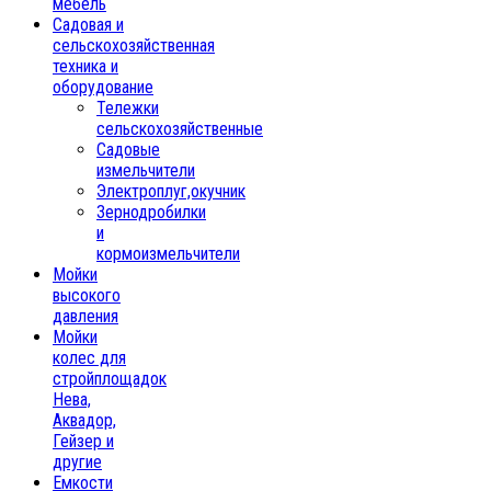
мебель
Садовая и
сельскохозяйственная
техника и
оборудование
Тележки
сельскохозяйственные
Садовые
измельчители
Электроплуг,окучник
Зернодробилки
и
кормоизмельчители
Мойки
высокого
давления
Мойки
колес для
стройплощадок
Нева,
Аквадор,
Гейзер и
другие
Емкости