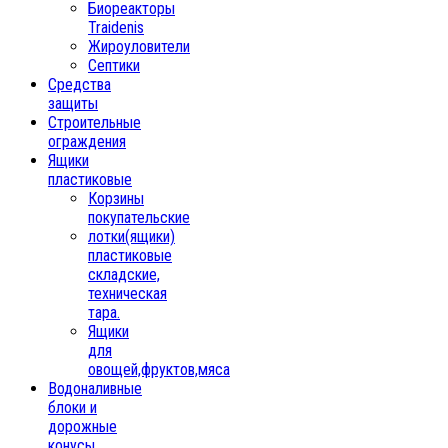
Биореакторы
Traidenis
Жироуловители
Септики
Средства
защиты
Строительные
ограждения
Ящики
пластиковые
Корзины
покупательские
лотки(ящики)
пластиковые
складские,
техническая
тара.
Ящики
для
овощей,фруктов,мяса
Водоналивные
блоки и
дорожные
конусы