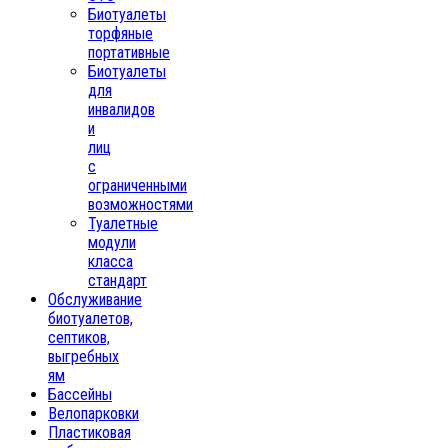
Биотуалеты
торфяные
портативные
Биотуалеты
для
инвалидов
и
лиц
с
ограниченными
возможностями
Туалетные
модули
класса
стандарт
Обслуживание
биотуалетов,
септиков,
выгребных
ям
Бассейны
Велопарковки
Пластиковая