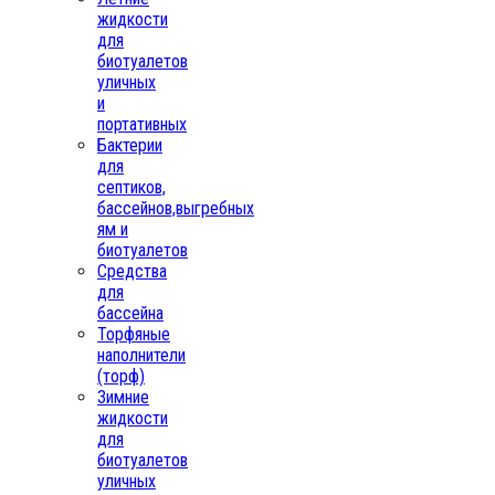
жидкости
для
биотуалетов
уличных
и
портативных
Бактерии
для
септиков,
бассейнов,выгребных
ям и
биотуалетов
Средства
для
бассейна
Торфяные
наполнители
(торф)
Зимние
жидкости
для
биотуалетов
уличных