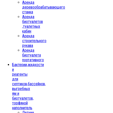
Аренда
деревообрабатывающего
станка
Аренда
биотуалетов
,туалетных
кабин
Аренда
строительного
рукава
Аренда
биотуалета
портативного
Бактерии,жидкости
и
реагенты
для
септиков,бассейнов,
выгребных
ям и
биотуалетов,
торфяной
наполнитель
Летние