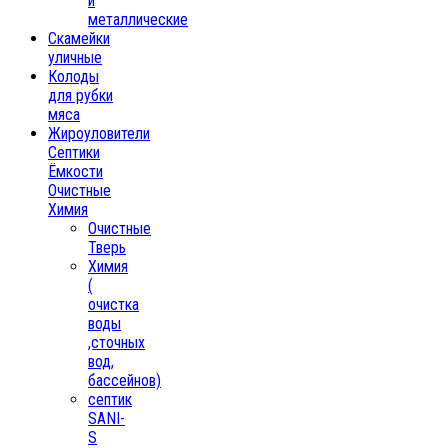
и
металлические
Скамейки
уличные
Колоды
для рубки
мяса
Жироуловители
Септики
Ёмкости
Очистные
Химия
Очистные
Тверь
Химия
(
очистка
воды
,сточных
вод,
бассейнов)
септик
SANI-
S