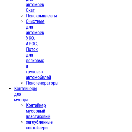
автомоек
Скат
Пенокомплекты
Очистные
для
автомоек
УКО,
АРОС,
Поток
для
легковых
и
грузовых
автомобилей
Пеногенераторы
Контейнеры
для
мусора
Контейнер
мусорный
пластиковый
заглубленные
контейнеры