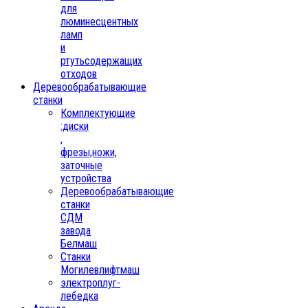
для
люминесцентных
ламп
и
ртутьсодержащих
отходов
Деревообрабатывающие
станки
Комплектующие
:диски
,
фрезы,ножи,
заточные
устройства
Деревообрабатывающие
станки
СДМ
завода
Белмаш
Станки
Могилевлифтмаш
электроплуг-
лебедка