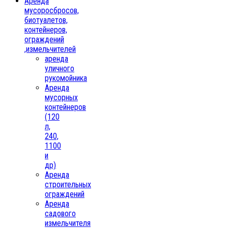
Аренда
мусоросбросов,
биотуалетов,
контейнеров,
ограждений
,измельчителей
аренда
уличного
рукомойника
Аренда
мусорных
контейнеров
(120
л,
240,
1100
и
др)
Аренда
строительных
ограждений
Аренда
садового
измельчителя