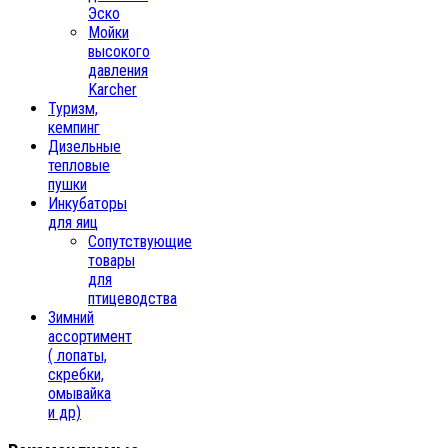
Эско
Мойки
высокого
давления
Karcher
Туризм,
кемпинг
Дизельные
тепловые
пушки
Инкубаторы
для яиц
Сопутствующие
товары
для
птицеводства
Зимний
ассортимент
( лопаты,
скребки,
омывайка
и др)