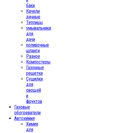
баки
Качели
дачные
Теплицы
умывальники
для
дачи
поливочные
шланги
Разное
Компостеры
Газонные
решетки
Сушилки
для
овощей
и
фруктов
Газовые
обогреватели
Автохимия
Химия
для