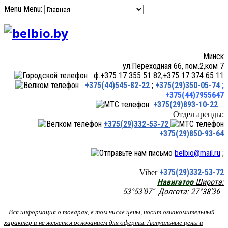
Menu
Menu:
Минск
ул.Переходная 66, пом.2,ком 7
ф.+375 17 355 51 82,+375 17 374 65 11
+375(44)545-82-22
;
+375(29)350-05-74
;
+375(44)7955647
+375(29)893-10-22
Отдел аренды:
+375(29)332-53-72
+375(29)850-93-64
belbio@mail.ru
;
+375(29)332-53-72
Viber
Навигатор
Широта:
53°53'07" Долгота: 27°38'36
Вся информация о товарах, в том числе цены, носит ознакомительный
характер и не является основанием для оферты. Актуальные цены и