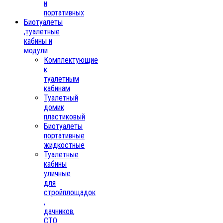
и
портативных
Биотуалеты
,туалетные
кабины и
модули
Комплектующие
к
туалетным
кабинам
Туалетный
домик
пластиковый
Биотуалеты
портативные
жидкостные
Туалетные
кабины
уличные
для
стройплощадок
,
дачников,
СТО