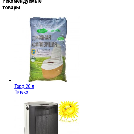
Рекомендуемые
товары
Торф 20 л
Питеко