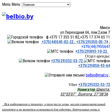
Menu
Menu:
Минск
ул.Переходная 66, пом.2,ком 7
ф.+375 17 355 51 82,+375 17 374 65 11
+375(44)545-82-22
;
+375(29)350-05-74
;
+375(44)7955647
+375(29)893-10-22
Отдел аренды:
+375(29)332-53-72
+375(29)850-93-64
belbio@mail.ru
;
+375(29)332-53-72
Viber
Навигатор
Широта:
53°53'07" Долгота: 27°38'36
Вся информация о товарах, в том числе цены, носит ознакомительный
характер и не является основанием для оферты. Актуальные цены и