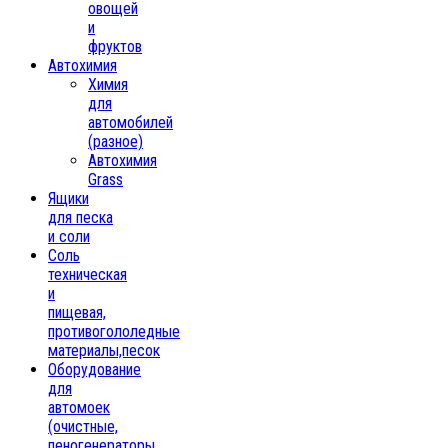
овощей
и
фруктов
Автохимия
Химия
для
автомобилей
(разное)
Автохимия
Grass
Ящики
для песка
и соли
Соль
техническая
и
пищевая,
противогололедные
материалы,песок
Oборудование
для
автомоек
(очистные,
пеногенераторы,