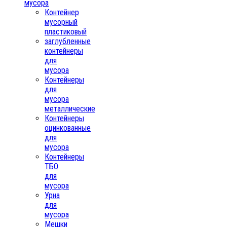
мусора
Контейнер
мусорный
пластиковый
заглубленные
контейнеры
для
мусора
Контейнеры
для
мусора
металлические
Контейнеры
оцинкованные
для
мусора
Контейнеры
ТБО
для
мусора
Урна
для
мусора
Мешки