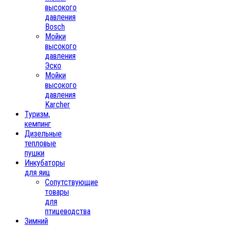
высокого
давления
Bosch
Мойки
высокого
давления
Эско
Мойки
высокого
давления
Karcher
Туризм,
кемпинг
Дизельные
тепловые
пушки
Инкубаторы
для яиц
Сопутствующие
товары
для
птицеводства
Зимний