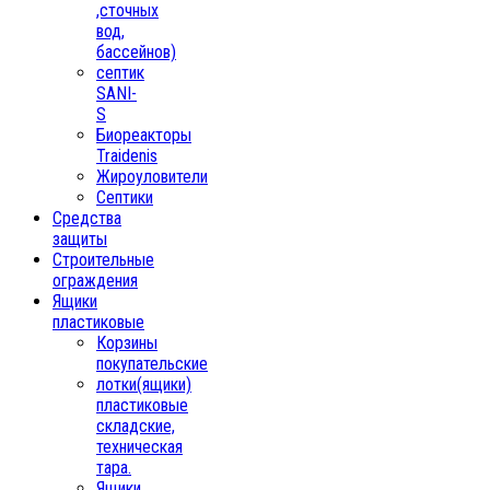
,сточных
вод,
бассейнов)
септик
SANI-
S
Биореакторы
Traidenis
Жироуловители
Септики
Средства
защиты
Строительные
ограждения
Ящики
пластиковые
Корзины
покупательские
лотки(ящики)
пластиковые
складские,
техническая
тара.
Ящики