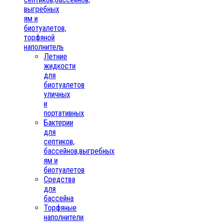
выгребных
ям и
биотуалетов,
торфяной
наполнитель
Летние
жидкости
для
биотуалетов
уличных
и
портативных
Бактерии
для
септиков,
бассейнов,выгребных
ям и
биотуалетов
Средства
для
бассейна
Торфяные
наполнители