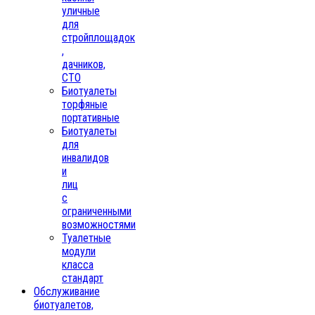
уличные
для
стройплощадок
,
дачников,
СТО
Биотуалеты
торфяные
портативные
Биотуалеты
для
инвалидов
и
лиц
с
ограниченными
возможностями
Туалетные
модули
класса
стандарт
Обслуживание
биотуалетов,