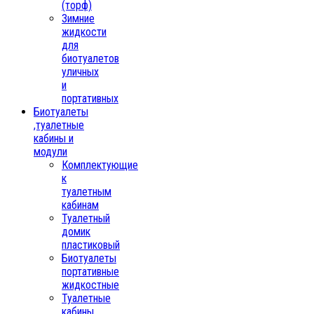
(торф)
Зимние
жидкости
для
биотуалетов
уличных
и
портативных
Биотуалеты
,туалетные
кабины и
модули
Комплектующие
к
туалетным
кабинам
Туалетный
домик
пластиковый
Биотуалеты
портативные
жидкостные
Туалетные
кабины