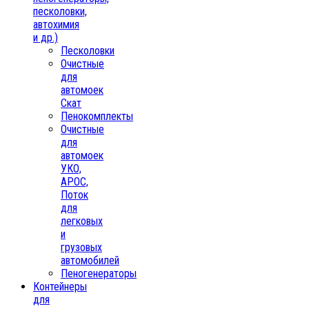
песколовки,
автохимия
и др.)
Песколовки
Очистные
для
автомоек
Скат
Пенокомплекты
Очистные
для
автомоек
УКО,
АРОС,
Поток
для
легковых
и
грузовых
автомобилей
Пеногенераторы
Контейнеры
для