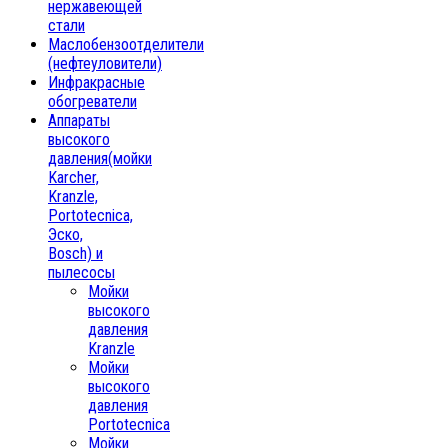
нержавеющей
стали
Маслобензоотделители
(нефтеуловители)
Инфракрасные
обогреватели
Аппараты
высокого
давления(мойки
Karcher,
Kranzle,
Portotecnica,
Эско,
Bosch) и
пылесосы
Мойки
высокого
давления
Kranzle
Мойки
высокого
давления
Portotecnica
Мойки