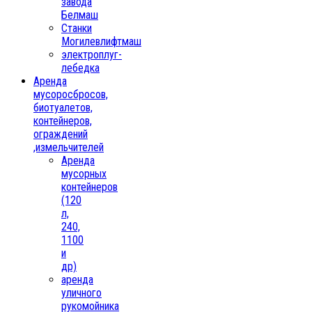
завода
Белмаш
Станки
Могилевлифтмаш
электроплуг-
лебедка
Аренда
мусоросбросов,
биотуалетов,
контейнеров,
ограждений
,измельчителей
Аренда
мусорных
контейнеров
(120
л,
240,
1100
и
др)
аренда
уличного
рукомойника