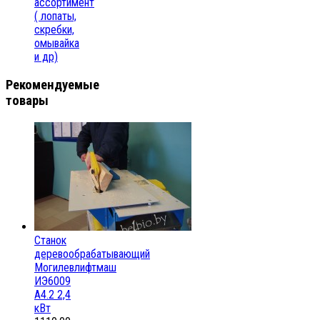
ассортимент
( лопаты,
скребки,
омывайка
и др)
Рекомендуемые
товары
Станок
деревообрабатывающий
Могилевлифтмаш
ИЭ6009
А4.2 2,4
кВт