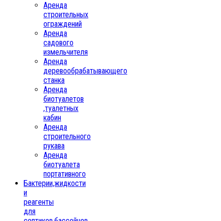
Аренда
строительных
ограждений
Аренда
садового
измельчителя
Аренда
деревообрабатывающего
станка
Аренда
биотуалетов
,туалетных
кабин
Аренда
строительного
рукава
Аренда
биотуалета
портативного
Бактерии,жидкости
и
реагенты
для
септиков,бассейнов,