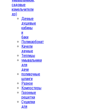
умывальникии,
садовые
измельчители
др)
Дачные
душевые
кабины
и
баки
Поликарбонат
Качели
дачные
Теплицы
умывальники
для
дачи
поливочные
шланги
Разное
Компостеры
Газонные
решетки
Сушилки
для