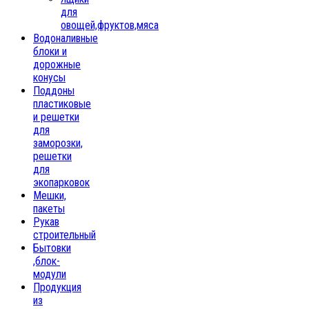
для
овощей,фруктов,мяса
Водоналивные
блоки и
дорожные
конусы
Поддоны
пластиковые
и решетки
для
заморозки,
решетки
для
экопарковок
Мешки,
пакеты
Рукав
строительный
Бытовки
,блок-
модули
Продукция
из