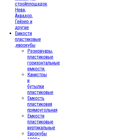
стройплощадок
Нева,
Аквадор,
Гейзер и
другие
Емкости
пластиковые
,еврокубы
Резервуары,
пластиковые
горизонтальные
емкости.
Канистры
и
бутылки
пластиковые
Емкость
пластиковая
прямоугольная
Емкости
пластиковые
вертикальные
Еврокубы