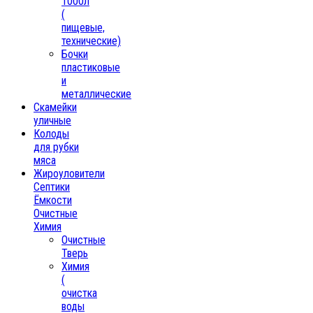
1000л
(
пищевые,
технические)
Бочки
пластиковые
и
металлические
Скамейки
уличные
Колоды
для рубки
мяса
Жироуловители
Септики
Ёмкости
Очистные
Химия
Очистные
Тверь
Химия
(
очистка
воды