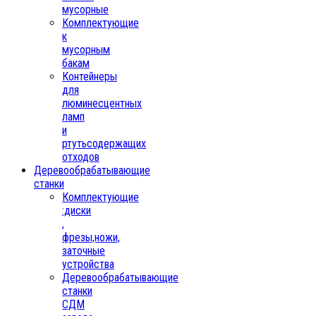
мусорные
Комплектующие
к
мусорным
бакам
Контейнеры
для
люминесцентных
ламп
и
ртутьсодержащих
отходов
Деревообрабатывающие
станки
Комплектующие
:диски
,
фрезы,ножи,
заточные
устройства
Деревообрабатывающие
станки
СДМ