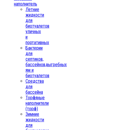
наполнитель
Летние
жидкости
для
биотуалетов
уличных
и
портативных
Бактерии
для
септиков,
бассейнов,выгребных
ям и
биотуалетов
Средства
для
бассейна
Торфяные
наполнители
(торф)
Зимние
жидкости
для