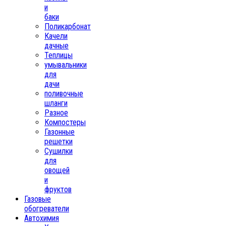
и
баки
Поликарбонат
Качели
дачные
Теплицы
умывальники
для
дачи
поливочные
шланги
Разное
Компостеры
Газонные
решетки
Сушилки
для
овощей
и
фруктов
Газовые
обогреватели
Автохимия