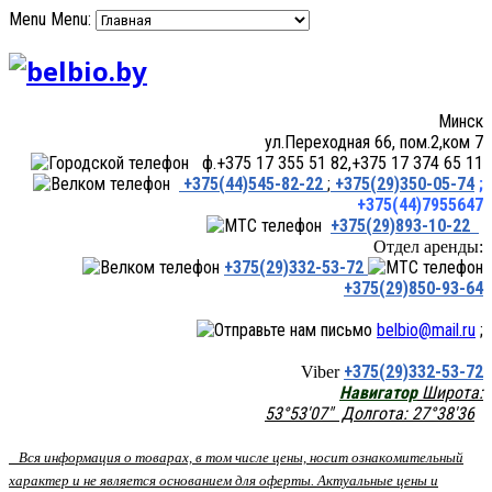
Menu
Menu:
Минск
ул.Переходная 66, пом.2,ком 7
ф.+375 17 355 51 82,+375 17 374 65 11
+375(44)545-82-22
;
+375(29)350-05-74
;
+375(44)7955647
+375(29)893-10-22
Отдел аренды:
+375(29)332-53-72
+375(29)850-93-64
belbio@mail.ru
;
+375(29)332-53-72
Viber
Навигатор
Широта:
53°53'07" Долгота: 27°38'36
Вся информация о товарах, в том числе цены, носит ознакомительный
характер и не является основанием для оферты. Актуальные цены и