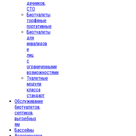
дачников,
СТО
Биотуалеты
торфяные
портативные
Биотуалеты
для
инвалидов
и
лиц
с
ограниченными
возможностями
Туалетные
модули
класса
стандарт
Обслуживание
биотуалетов,
септиков,
выгребных
ям
Бассейны
Велопарковки