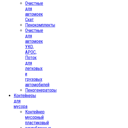
Очистные
для
автомоек
Скат
Пенокомплекты
Очистные
для
автомоек
УКО,
АРОС,
Поток
для
легковых
и
грузовых
автомобилей
Пеногенераторы
Контейнеры
для
мусора
Контейнер
мусорный
пластиковый