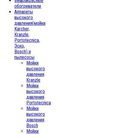
Инфракрасные
обогреватели
Аппараты
высокого
давления(мойки
Karcher,
Kranzle,
Portotecnica,
Эско,
Bosch) и
пылесосы
Мойки
высокого
давления
Kranzle
Мойки
высокого
давления
Portotecnica
Мойки
высокого
давления
Bosch
Мойки