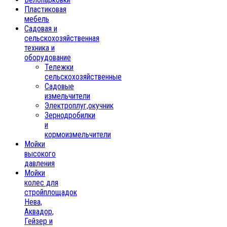
Пластиковая
мебель
Садовая и
сельскохозяйственная
техника и
оборудование
Тележки
сельскохозяйственные
Садовые
измельчители
Электроплуг,окучник
Зернодробилки
и
кормоизмельчители
Мойки
высокого
давления
Мойки
колес для
стройплощадок
Нева,
Аквадор,
Гейзер и