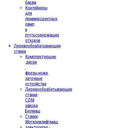
бакам
Контейнеры
для
люминесцентных
ламп
и
ртутьсодержащих
отходов
Деревообрабатывающие
станки
Комплектующие
:диски
,
фрезы,ножи,
заточные
устройства
Деревообрабатывающие
станки
СДМ
завода
Белмаш
Станки
Могилевлифтмаш
электроплуг-