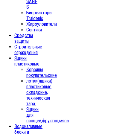
SANI-
S
Биореакторы
Traidenis
Жироуловители
Септики
Средства
защиты
Строительные
ограждения
Ящики
пластиковые
Корзины
покупательские
лотки(ящики)
пластиковые
складские,
техническая
тара.
Ящики
для
овощей,фруктов,мяса
Водоналивные
блоки и