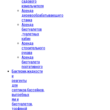
садового
измельчителя
Аренда
деревообрабатывающего
станка
Аренда
биотуалетов
,туалетных
кабин
Аренда
строительного
рукава
Аренда
биотуалета
портативного
Бактерии,жидкости
и
реагенты
для
септиков,бассейнов,
выгребных
ям и
биотуалетов,
торфяной