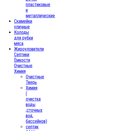
пластиковые
и
металлические
Скамейки
уличные
Колоды
для рубки
мяса
Жироуловители
Септики
Ёмкости
Очистные
Химия
Очистные
Тверь
Химия
(
очистка
воды
,сточных
вод,
бассейнов)
септик