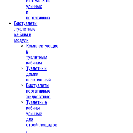
биотуалетов
уличных
и
портативных
Биотуалеты
,туалетные
кабины и
модули
Комплектующие
к
туалетным
кабинам
Туалетный
домик
пластиковый
Биотуалеты
портативные
жидкостные
Туалетные
кабины
уличные
для
стройплощадок
,