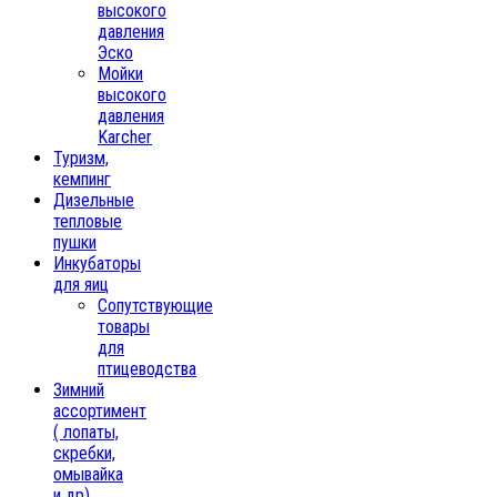
высокого
давления
Эско
Мойки
высокого
давления
Karcher
Туризм,
кемпинг
Дизельные
тепловые
пушки
Инкубаторы
для яиц
Сопутствующие
товары
для
птицеводства
Зимний
ассортимент
( лопаты,
скребки,
омывайка
и др)