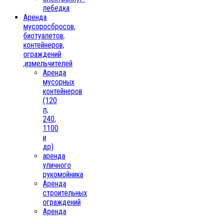
лебедка
Аренда
мусоросбросов,
биотуалетов,
контейнеров,
ограждений
,измельчителей
Аренда
мусорных
контейнеров
(120
л,
240,
1100
и
др)
аренда
уличного
рукомойника
Аренда
строительных
ограждений
Аренда