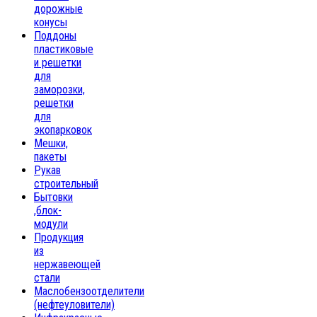
дорожные
конусы
Поддоны
пластиковые
и решетки
для
заморозки,
решетки
для
экопарковок
Мешки,
пакеты
Рукав
строительный
Бытовки
,блок-
модули
Продукция
из
нержавеющей
стали
Маслобензоотделители
(нефтеуловители)