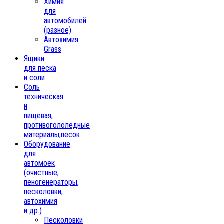
Химия
для
автомобилей
(разное)
Автохимия
Grass
Ящики
для песка
и соли
Соль
техническая
и
пищевая,
противогололедные
материалы,песок
Oборудование
для
автомоек
(очистные,
пеногенераторы,
песколовки,
автохимия
и др.)
Песколовки