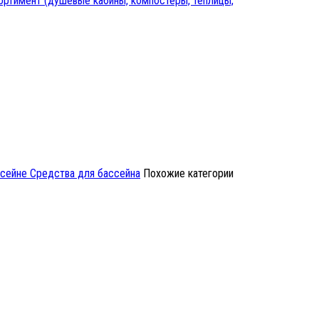
ртимент (душевые кабины, компостеры, теплицы,
ссейне
Средства для бассейна
Похожие категории