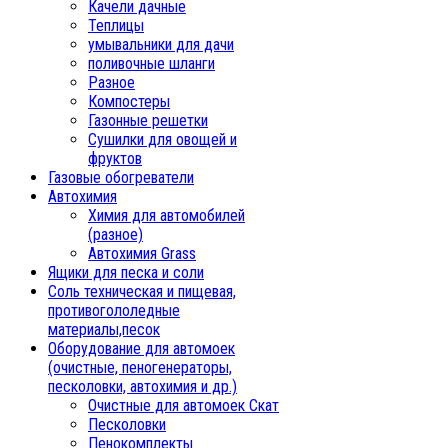
Качели дачные
Теплицы
умывальники для дачи
поливочные шланги
Разное
Компостеры
Газонные решетки
Сушилки для овощей и
фруктов
Газовые обогреватели
Автохимия
Химия для автомобилей
(разное)
Автохимия Grass
Ящики для песка и соли
Соль техническая и пищевая,
противогололедные
материалы,песок
Oборудование для автомоек
(очистные, пеногенераторы,
песколовки, автохимия и др.)
Очистные для автомоек Скат
Песколовки
Пенокомплекты