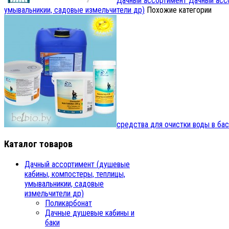
Дачный ассортимент
Дачный ассо
умывальникии, садовые измельчители др)
Похожие категории
средства для очистки воды в ба
Каталог товаров
Дачный ассортимент (душевые
кабины, компостеры, теплицы,
умывальникии, садовые
измельчители др)
Поликарбонат
Дачные душевые кабины и
баки