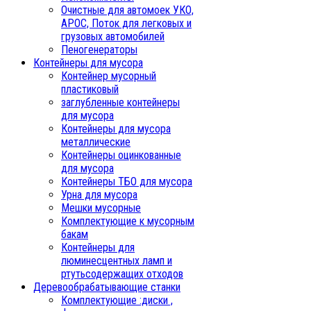
Очистные для автомоек УКО,
АРОС, Поток для легковых и
грузовых автомобилей
Пеногенераторы
Контейнеры для мусора
Контейнер мусорный
пластиковый
заглубленные контейнеры
для мусора
Контейнеры для мусора
металлические
Контейнеры оцинкованные
для мусора
Контейнеры ТБО для мусора
Урна для мусора
Мешки мусорные
Комплектующие к мусорным
бакам
Контейнеры для
люминесцентных ламп и
ртутьсодержащих отходов
Деревообрабатывающие станки
Комплектующие :диски ,