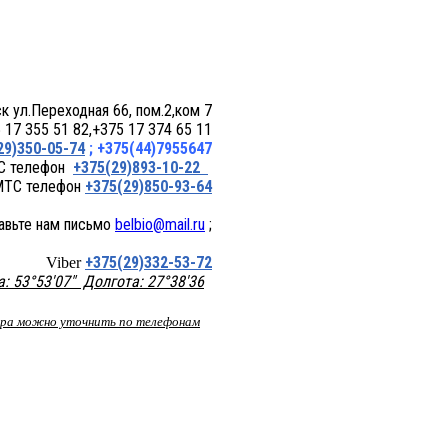
 пом.2,ком 7
17 355 51 82,+375 17 374 65 11
29)350-05-74
; +375(44)7955647
+375(29)893-10-22
+375(29)850-93-64
belbio@mail.ru
;
+375(29)332-53-72
Viber
 53°53'07" Долгота: 27°38'36
вара можно уточнить по телефонам