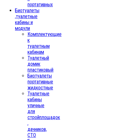
портативных
Биотуалеты
,туалетные
кабины и
модули
Комплектующие
к
туалетным
кабинам
Туалетный
домик
пластиковый
Биотуалеты
портативные
жидкостные
Туалетные
кабины
уличные
для
стройплощадок
,
дачников,
СТО