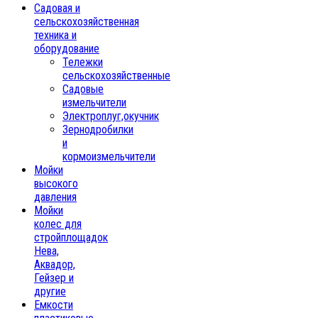
Садовая и
сельскохозяйственная
техника и
оборудование
Тележки
сельскохозяйственные
Садовые
измельчители
Электроплуг,окучник
Зернодробилки
и
кормоизмельчители
Мойки
высокого
давления
Мойки
колес для
стройплощадок
Нева,
Аквадор,
Гейзер и
другие
Емкости