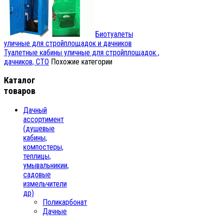
Биотуалеты
уличные для стройплощадок и дачников
Туалетные кабины уличные для стройплощадок ,
дачников, СТО
Похожие категории
Каталог
товаров
Дачный
ассортимент
(душевые
кабины,
компостеры,
теплицы,
умывальникии,
садовые
измельчители
др)
Поликарбонат
Дачные