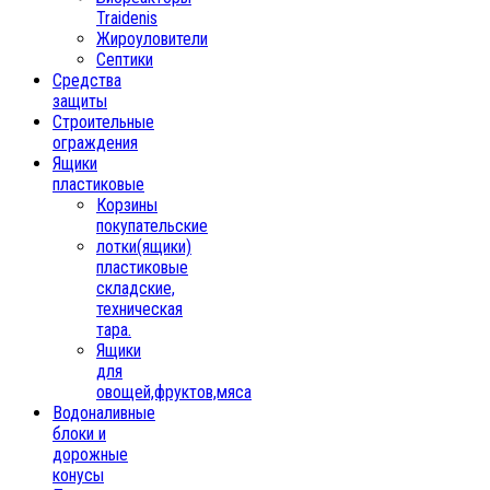
Traidenis
Жироуловители
Септики
Средства
защиты
Строительные
ограждения
Ящики
пластиковые
Корзины
покупательские
лотки(ящики)
пластиковые
складские,
техническая
тара.
Ящики
для
овощей,фруктов,мяса
Водоналивные
блоки и
дорожные
конусы