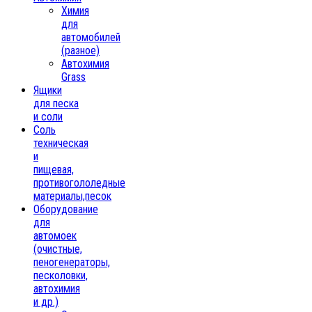
Химия
для
автомобилей
(разное)
Автохимия
Grass
Ящики
для песка
и соли
Соль
техническая
и
пищевая,
противогололедные
материалы,песок
Oборудование
для
автомоек
(очистные,
пеногенераторы,
песколовки,
автохимия
и др.)