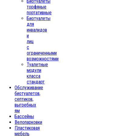
Биотуалеты
торфяные
портативные
Биотуалеты
для
инвалидов
и
лиц
с
ограниченными
возможностями
Туалетные
модули
класса
стандарт
Обслуживание
биотуалетов,
септиков,
выгребных
ям
Бассейны
Велопарковки
Пластиковая
мебель