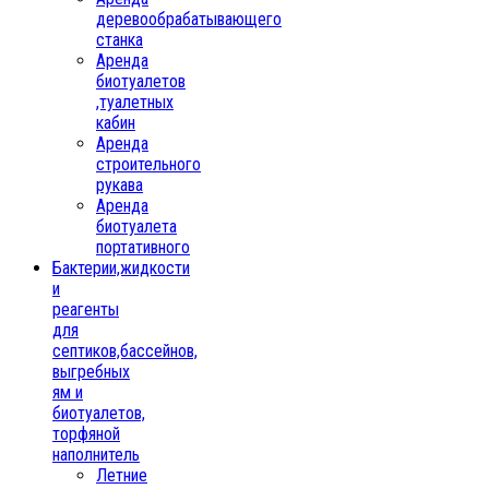
деревообрабатывающего
станка
Аренда
биотуалетов
,туалетных
кабин
Аренда
строительного
рукава
Аренда
биотуалета
портативного
Бактерии,жидкости
и
реагенты
для
септиков,бассейнов,
выгребных
ям и
биотуалетов,
торфяной
наполнитель
Летние