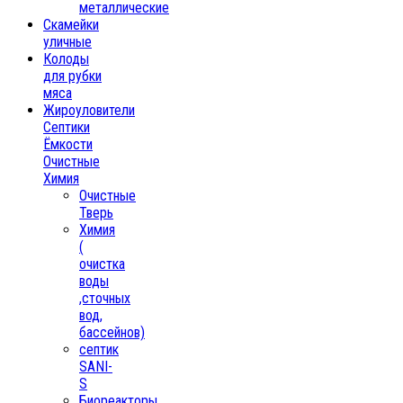
металлические
Скамейки
уличные
Колоды
для рубки
мяса
Жироуловители
Септики
Ёмкости
Очистные
Химия
Очистные
Тверь
Химия
(
очистка
воды
,сточных
вод,
бассейнов)
септик
SANI-
S
Биореакторы