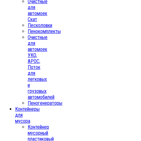
Очистные
для
автомоек
Скат
Песколовки
Пенокомплекты
Очистные
для
автомоек
УКО,
АРОС,
Поток
для
легковых
и
грузовых
автомобилей
Пеногенераторы
Контейнеры
для
мусора
Контейнер
мусорный
пластиковый