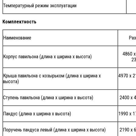
Температурный режим эксплуатации
Комплектность
Наименование
Ра
4860 х
Корпус павильона (длина х ширина х высота)
2
Крыша павильона с козырьком (длина х ширина х
4970 х 2
высота)
Ступень павильона (длина х ширина х высота)
2400 х 
Пандус (длина х ширина х высота)
1990 х 1
Поручень пандуса левый (длина х ширина х высота)
2190 х 