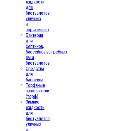
жидкости
для
биотуалетов
уличных
и
портативных
Бактерии
для
септиков,
бассейнов,выгребных
ям и
биотуалетов
Средства
для
бассейна
Торфяные
наполнители
(торф)
Зимние
жидкости
для
биотуалетов
уличных
и