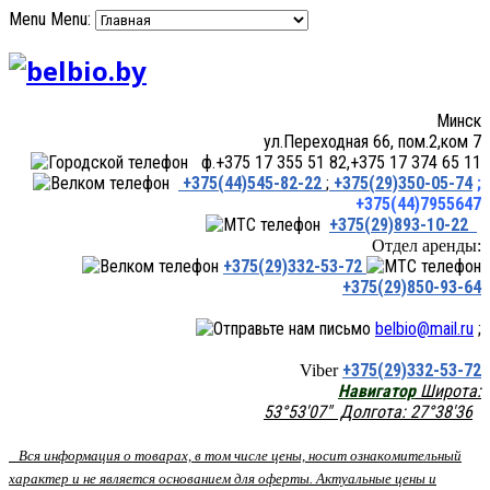
Menu
Menu:
Минск
ул.Переходная 66, пом.2,ком 7
ф.+375 17 355 51 82,+375 17 374 65 11
+375(44)545-82-22
;
+375(29)350-05-74
;
+375(44)7955647
+375(29)893-10-22
Отдел аренды:
+375(29)332-53-72
+375(29)850-93-64
belbio@mail.ru
;
+375(29)332-53-72
Viber
Навигатор
Широта:
53°53'07" Долгота: 27°38'36
Вся информация о товарах, в том числе цены, носит ознакомительный
характер и не является основанием для оферты. Актуальные цены и