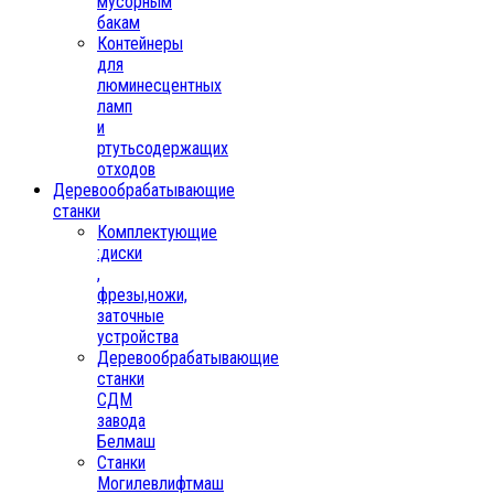
мусорным
бакам
Контейнеры
для
люминесцентных
ламп
и
ртутьсодержащих
отходов
Деревообрабатывающие
станки
Комплектующие
:диски
,
фрезы,ножи,
заточные
устройства
Деревообрабатывающие
станки
СДМ
завода
Белмаш
Станки
Могилевлифтмаш