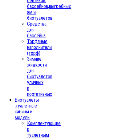
септиков,
бассейнов,выгребных
ям и
биотуалетов
Средства
для
бассейна
Торфяные
наполнители
(торф)
Зимние
жидкости
для
биотуалетов
уличных
и
портативных
Биотуалеты
,туалетные
кабины и
модули
Комплектующие
к
туалетным