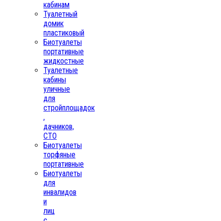
кабинам
Туалетный
домик
пластиковый
Биотуалеты
портативные
жидкостные
Туалетные
кабины
уличные
для
стройплощадок
,
дачников,
СТО
Биотуалеты
торфяные
портативные
Биотуалеты
для
инвалидов
и
лиц
с