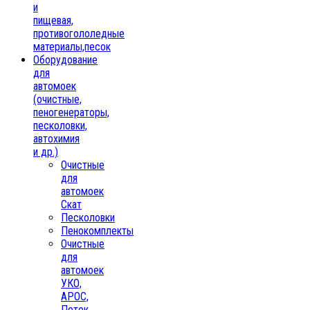
и
пищевая,
противогололедные
материалы,песок
Oборудование
для
автомоек
(очистные,
пеногенераторы,
песколовки,
автохимия
и др.)
Очистные
для
автомоек
Скат
Песколовки
Пенокомплекты
Очистные
для
автомоек
УКО,
АРОС,
Поток