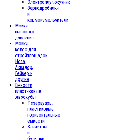
Электроплуг,окучник
Зернодробилки
и
кормоизмельчители
Мойки
высокого
давления
Мойки
колес для
стройплощадок
Нева,
Аквадор,
Гейзер и
другие
Емкости
пластиковые
,еврокубы
Резервуары,
пластиковые
горизонтальные
емкости.
Канистры
и
бутылки