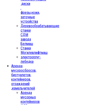
:диски
,
фрезы,ножи,
заточные
устройства
Деревообрабатывающие
станки
СДМ
завода
Белмаш
Станки
Могилевлифтмаш
электроплуг-
лебедка
Аренда
мусоросбросов,
биотуалетов,
контейнеров,
ограждений
,измельчителей
Аренда
мусорных
контейнеров