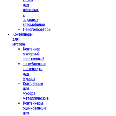
для
легковых
и
грузовых
автомобилей
Пеногенераторы
Контейнеры
для
мусора
Контейнер
мусорный
пластиковый
заглубленные
контейнеры
для
мусора
Контейнеры
для
мусора
металлические
Контейнеры
оцинкованные
для