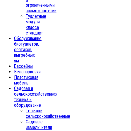
ограниченными
возможностями
Туалетные
модули
класса
стандарт
Обслуживание
биотуалетов,
септиков,
выгребных
ям
Бассейны
Велопарковки
Пластиковая
мебель
Садовая и
сельскохозяйственная
техника и
оборудование
Тележки
сельскохозяйственные
Садовые
измельчители