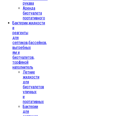
рукава
Аренда
биотуалета
портативного
Бактерии,жидкости
и
реагенты
для
септиков,бассейнов,
выгребных
ям и
биотуалетов,
торфяной
наполнитель
Летние
жидкости
для
биотуалетов
уличных
и
портативных
Бактерии
для