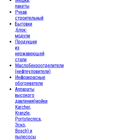
Мешки,
пакеты
Рукав
строительный
Бытовки
,блок-
модули
Продукция
из
нержавеющей
стали
Маслобензоотделители
(нефтеуловители)
Инфракрасные
обогреватели
Аппараты
высокого
давления(мойки
Karcher,
Kranzle,
Portotecnica,
Эско,
Bosch) и
пылесосы