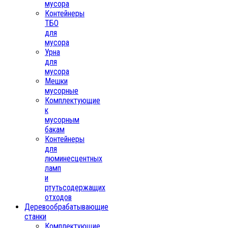
мусора
Контейнеры
ТБО
для
мусора
Урна
для
мусора
Мешки
мусорные
Комплектующие
к
мусорным
бакам
Контейнеры
для
люминесцентных
ламп
и
ртутьсодержащих
отходов
Деревообрабатывающие
станки
Комплектующие