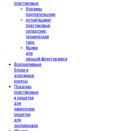
пластиковые
Корзины
покупательские
лотки(ящики)
пластиковые
складские,
техническая
тара.
Ящики
для
овощей,фруктов,мяса
Водоналивные
блоки и
дорожные
конусы
Поддоны
пластиковые
и решетки
для
заморозки,
решетки
для
экопарковок