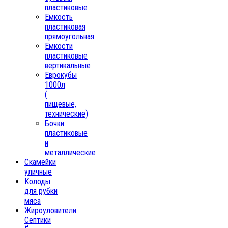
пластиковые
Емкость
пластиковая
прямоугольная
Емкости
пластиковые
вертикальные
Еврокубы
1000л
(
пищевые,
технические)
Бочки
пластиковые
и
металлические
Скамейки
уличные
Колоды
для рубки
мяса
Жироуловители
Септики