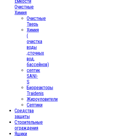
Ёмкости
Очистные
Химия
Очистные
Тверь
Химия
(
очистка
воды
,сточных
вод,
бассейнов)
септик
SANI-
S
Биореакторы
Traidenis
Жироуловители
Септики
Средства
защиты
Строительные
ограждения
Ящики