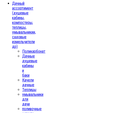
Дачный
ассортимент
(душевые
кабины,
компостеры,
теплицы,
умывальникии,
садовые
измельчители
др)
Поликарбонат
Дачные
душевые
кабины
и
баки
Качели
дачные
Теплицы
умывальники
для
дачи
поливочные