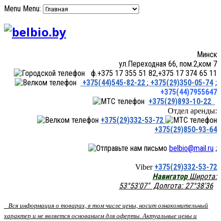
Menu
Menu:
Минск
ул.Переходная 66, пом.2,ком 7
ф.+375 17 355 51 82,+375 17 374 65 11
+375(44)545-82-22
;
+375(29)350-05-74
;
+375(44)7955647
+375(29)893-10-22
Отдел аренды:
+375(29)332-53-72
+375(29)850-93-64
belbio@mail.ru
;
+375(29)332-53-72
Viber
Навигатор
Широта:
53°53'07" Долгота: 27°38'36
Вся информация о товарах, в том числе цены, носит ознакомительный
характер и не является основанием для оферты. Актуальные цены и