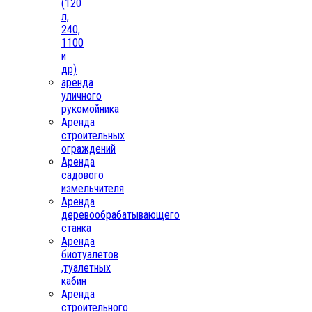
(120
л,
240,
1100
и
др)
аренда
уличного
рукомойника
Аренда
строительных
ограждений
Аренда
садового
измельчителя
Аренда
деревообрабатывающего
станка
Аренда
биотуалетов
,туалетных
кабин
Аренда
строительного