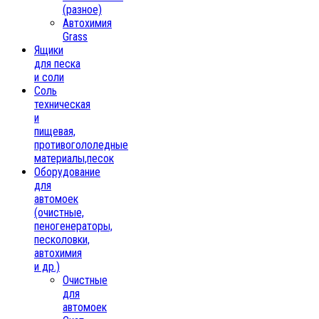
(разное)
Автохимия
Grass
Ящики
для песка
и соли
Соль
техническая
и
пищевая,
противогололедные
материалы,песок
Oборудование
для
автомоек
(очистные,
пеногенераторы,
песколовки,
автохимия
и др.)
Очистные
для
автомоек