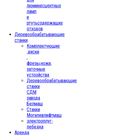
люминесцентных
ламп
и
ртутьсодержащих
отходов
Деревообрабатывающие
станки
Комплектующие
:диски
,
фрезы,ножи,
заточные
устройства
Деревообрабатывающие
станки
СДМ
завода
Белмаш
Станки
Могилевлифтмаш
электроплуг-
лебедка
Аренда