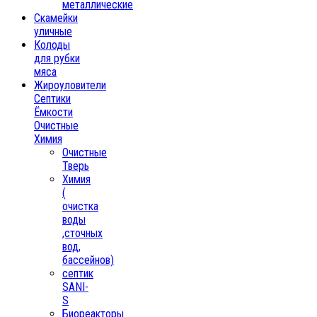
металлические
Скамейки
уличные
Колоды
для рубки
мяса
Жироуловители
Септики
Ёмкости
Очистные
Химия
Очистные
Тверь
Химия
(
очистка
воды
,сточных
вод,
бассейнов)
септик
SANI-
S
Биореакторы