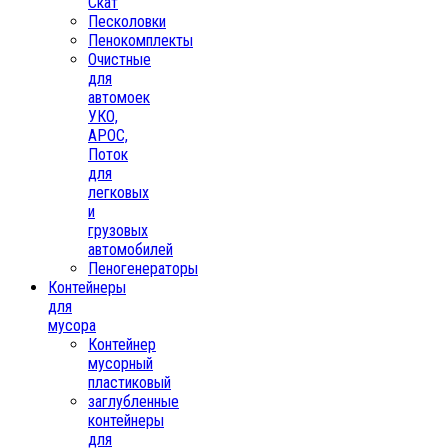
Скат
Песколовки
Пенокомплекты
Очистные
для
автомоек
УКО,
АРОС,
Поток
для
легковых
и
грузовых
автомобилей
Пеногенераторы
Контейнеры
для
мусора
Контейнер
мусорный
пластиковый
заглубленные
контейнеры
для