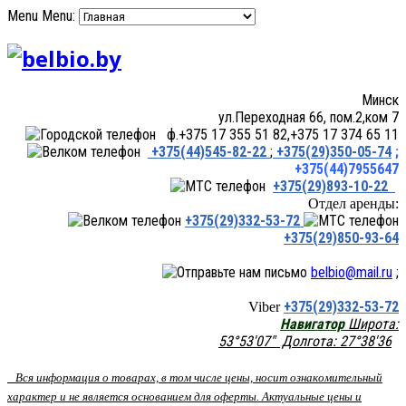
Menu
Menu:
Минск
ул.Переходная 66, пом.2,ком 7
ф.+375 17 355 51 82,+375 17 374 65 11
+375(44)545-82-22
;
+375(29)350-05-74
;
+375(44)7955647
+375(29)893-10-22
Отдел аренды:
+375(29)332-53-72
+375(29)850-93-64
belbio@mail.ru
;
+375(29)332-53-72
Viber
Навигатор
Широта:
53°53'07" Долгота: 27°38'36
Вся информация о товарах, в том числе цены, носит ознакомительный
характер и не является основанием для оферты. Актуальные цены и