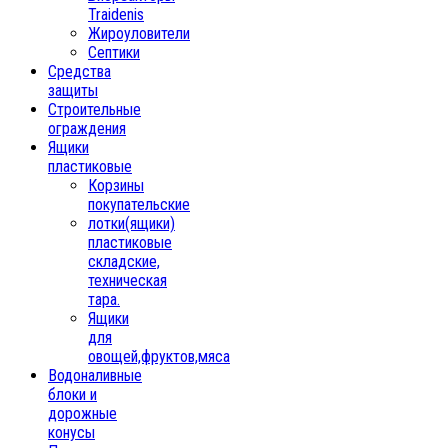
Traidenis
Жироуловители
Септики
Средства
защиты
Строительные
ограждения
Ящики
пластиковые
Корзины
покупательские
лотки(ящики)
пластиковые
складские,
техническая
тара.
Ящики
для
овощей,фруктов,мяса
Водоналивные
блоки и
дорожные
конусы