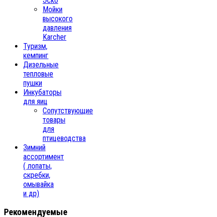
Эско
Мойки
высокого
давления
Karcher
Туризм,
кемпинг
Дизельные
тепловые
пушки
Инкубаторы
для яиц
Сопутствующие
товары
для
птицеводства
Зимний
ассортимент
( лопаты,
скребки,
омывайка
и др)
Рекомендуемые