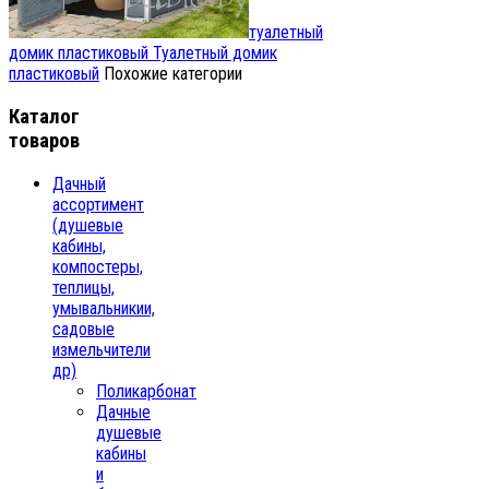
туалетный
домик пластиковый
Туалетный домик
пластиковый
Похожие категории
Каталог
товаров
Дачный
ассортимент
(душевые
кабины,
компостеры,
теплицы,
умывальникии,
садовые
измельчители
др)
Поликарбонат
Дачные
душевые
кабины
и