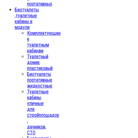
портативных
Биотуалеты
,туалетные
кабины и
модули
Комплектующие
к
туалетным
кабинам
Туалетный
домик
пластиковый
Биотуалеты
портативные
жидкостные
Туалетные
кабины
уличные
для
стройплощадок
,
дачников,
СТО