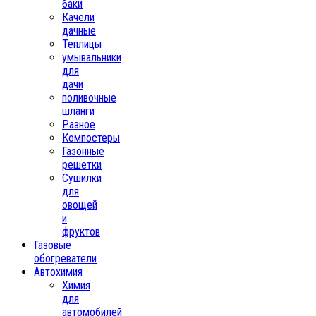
баки
Качели
дачные
Теплицы
умывальники
для
дачи
поливочные
шланги
Разное
Компостеры
Газонные
решетки
Сушилки
для
овощей
и
фруктов
Газовые
обогреватели
Автохимия
Химия
для
автомобилей