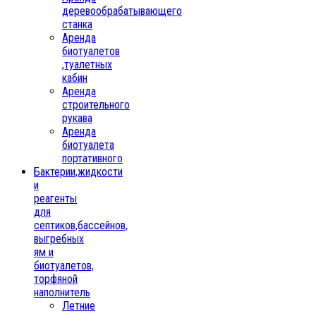
деревообрабатывающего
станка
Аренда
биотуалетов
,туалетных
кабин
Аренда
строительного
рукава
Аренда
биотуалета
портативного
Бактерии,жидкости
и
реагенты
для
септиков,бассейнов,
выгребных
ям и
биотуалетов,
торфяной
наполнитель
Летние