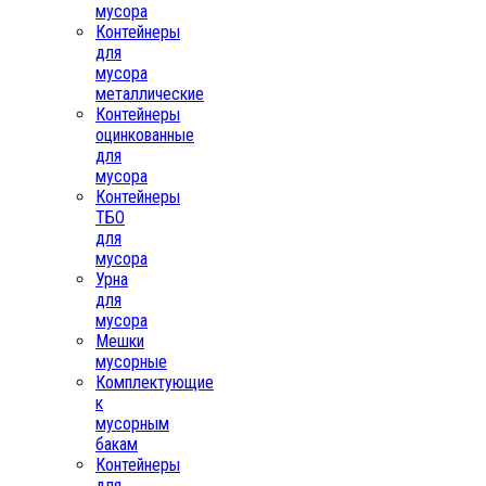
мусора
Контейнеры
для
мусора
металлические
Контейнеры
оцинкованные
для
мусора
Контейнеры
ТБО
для
мусора
Урна
для
мусора
Мешки
мусорные
Комплектующие
к
мусорным
бакам
Контейнеры
для