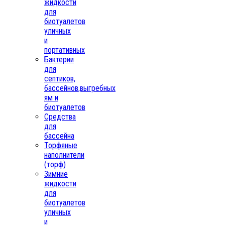
жидкости
для
биотуалетов
уличных
и
портативных
Бактерии
для
септиков,
бассейнов,выгребных
ям и
биотуалетов
Средства
для
бассейна
Торфяные
наполнители
(торф)
Зимние
жидкости
для
биотуалетов
уличных
и