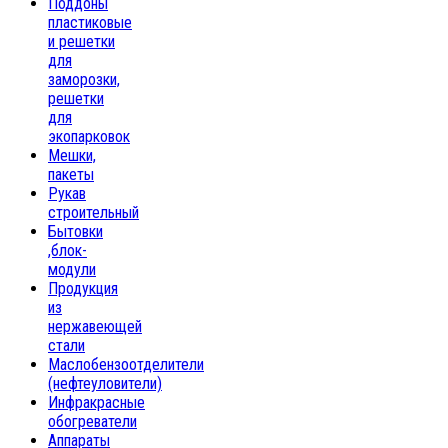
Поддоны
пластиковые
и решетки
для
заморозки,
решетки
для
экопарковок
Мешки,
пакеты
Рукав
строительный
Бытовки
,блок-
модули
Продукция
из
нержавеющей
стали
Маслобензоотделители
(нефтеуловители)
Инфракрасные
обогреватели
Аппараты