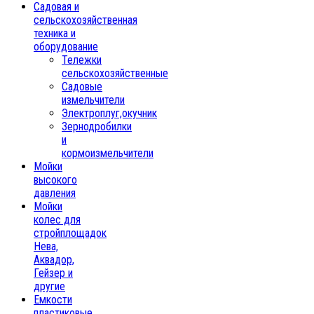
Садовая и
сельскохозяйственная
техника и
оборудование
Тележки
сельскохозяйственные
Садовые
измельчители
Электроплуг,окучник
Зернодробилки
и
кормоизмельчители
Мойки
высокого
давления
Мойки
колес для
стройплощадок
Нева,
Аквадор,
Гейзер и
другие
Емкости
пластиковые