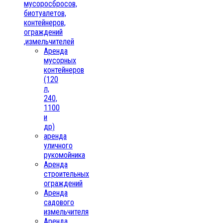
мусоросбросов,
биотуалетов,
контейнеров,
ограждений
,измельчителей
Аренда
мусорных
контейнеров
(120
л,
240,
1100
и
др)
аренда
уличного
рукомойника
Аренда
строительных
ограждений
Аренда
садового
измельчителя
Аренда