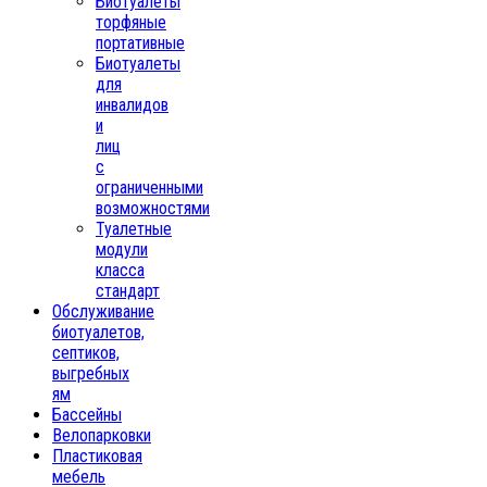
Биотуалеты
торфяные
портативные
Биотуалеты
для
инвалидов
и
лиц
с
ограниченными
возможностями
Туалетные
модули
класса
стандарт
Обслуживание
биотуалетов,
септиков,
выгребных
ям
Бассейны
Велопарковки
Пластиковая
мебель