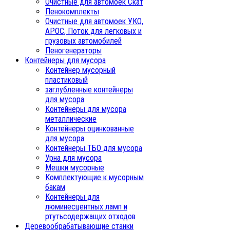
Очистные для автомоек Скат
Пенокомплекты
Очистные для автомоек УКО,
АРОС, Поток для легковых и
грузовых автомобилей
Пеногенераторы
Контейнеры для мусора
Контейнер мусорный
пластиковый
заглубленные контейнеры
для мусора
Контейнеры для мусора
металлические
Контейнеры оцинкованные
для мусора
Контейнеры ТБО для мусора
Урна для мусора
Мешки мусорные
Комплектующие к мусорным
бакам
Контейнеры для
люминесцентных ламп и
ртутьсодержащих отходов
Деревообрабатывающие станки