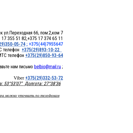
 пом.2,ком 7
17 355 51 82,+375 17 374 65 11
29)350-05-74
; +375(44)7955647
+375(29)893-10-22
+375(29)850-93-64
belbio@mail.ru
;
+375(29)332-53-72
Viber
 53°53'07" Долгота: 27°38'36
вара можно уточнить по телефонам