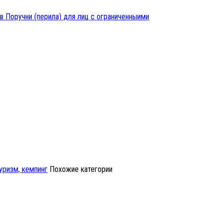
в
Поручни (перила) для лиц с ограниченныими
уризм, кемпинг
Похожие категории