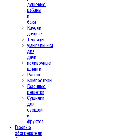
душевые
кабины
и
баки
Качели
дачные
Теплицы
умывальники
для
дачи
поливочные
шланги
Разное
Компостеры
Газонные
решетки
Сушилки
для
овощей
и
фруктов
Газовые
обогреватели