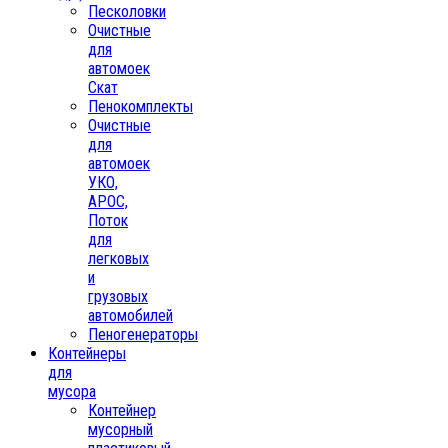
Песколовки
Очистные
для
автомоек
Скат
Пенокомплекты
Очистные
для
автомоек
УКО,
АРОС,
Поток
для
легковых
и
грузовых
автомобилей
Пеногенераторы
Контейнеры
для
мусора
Контейнер
мусорный