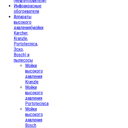
(нефтеуловители)
Инфракрасные
обогреватели
Аппараты
высокого
давления(мойки
Karcher,
Kranzle,
Portotecnica,
Эско,
Bosch) и
пылесосы
Мойки
высокого
давления
Kranzle
Мойки
высокого
давления
Portotecnica
Мойки
высокого
давления
Bosch