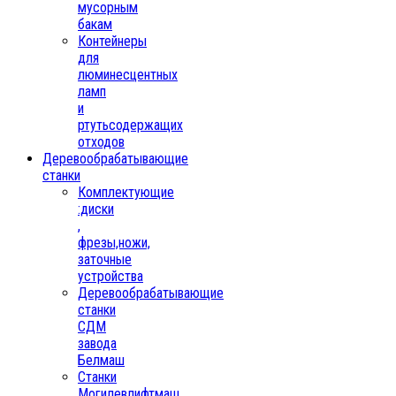
мусорным
бакам
Контейнеры
для
люминесцентных
ламп
и
ртутьсодержащих
отходов
Деревообрабатывающие
станки
Комплектующие
:диски
,
фрезы,ножи,
заточные
устройства
Деревообрабатывающие
станки
СДМ
завода
Белмаш
Станки
Могилевлифтмаш