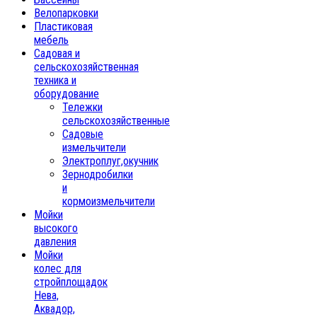
Велопарковки
Пластиковая
мебель
Садовая и
сельскохозяйственная
техника и
оборудование
Тележки
сельскохозяйственные
Садовые
измельчители
Электроплуг,окучник
Зернодробилки
и
кормоизмельчители
Мойки
высокого
давления
Мойки
колес для
стройплощадок
Нева,
Аквадор,