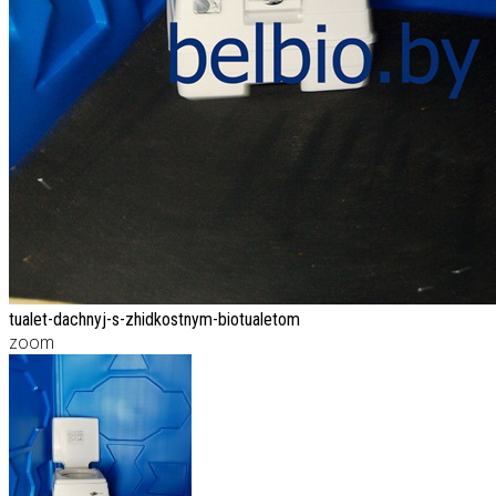
tualet-dachnyj-s-zhidkostnym-biotualetom
zoom