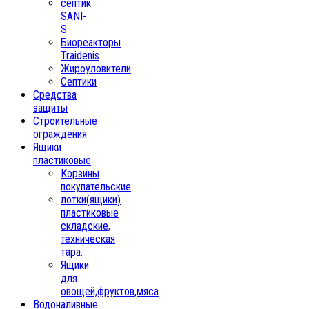
септик
SANI-
S
Биореакторы
Traidenis
Жироуловители
Септики
Средства
защиты
Строительные
ограждения
Ящики
пластиковые
Корзины
покупательские
лотки(ящики)
пластиковые
складские,
техническая
тара.
Ящики
для
овощей,фруктов,мяса
Водоналивные