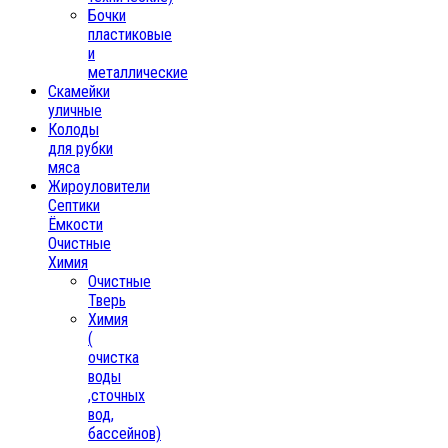
Бочки
пластиковые
и
металлические
Скамейки
уличные
Колоды
для рубки
мяса
Жироуловители
Септики
Ёмкости
Очистные
Химия
Очистные
Тверь
Химия
(
очистка
воды
,сточных
вод,
бассейнов)