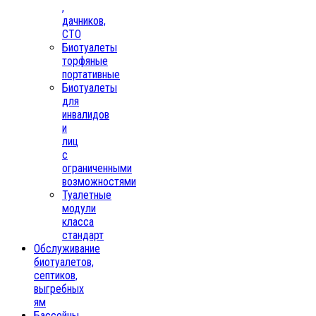
,
дачников,
СТО
Биотуалеты
торфяные
портативные
Биотуалеты
для
инвалидов
и
лиц
с
ограниченными
возможностями
Туалетные
модули
класса
стандарт
Обслуживание
биотуалетов,
септиков,
выгребных
ям
Бассейны