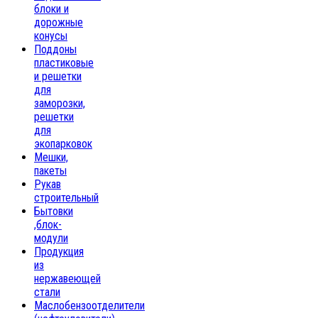
блоки и
дорожные
конусы
Поддоны
пластиковые
и решетки
для
заморозки,
решетки
для
экопарковок
Мешки,
пакеты
Рукав
строительный
Бытовки
,блок-
модули
Продукция
из
нержавеющей
стали
Маслобензоотделители