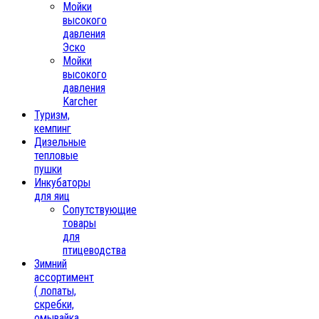
Мойки
высокого
давления
Эско
Мойки
высокого
давления
Karcher
Туризм,
кемпинг
Дизельные
тепловые
пушки
Инкубаторы
для яиц
Сопутствующие
товары
для
птицеводства
Зимний
ассортимент
( лопаты,
скребки,
омывайка