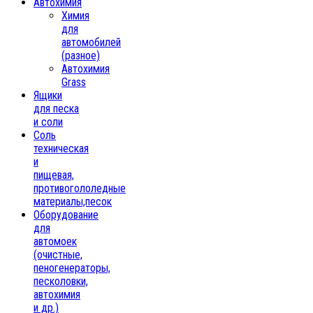
Автохимия
Химия
для
автомобилей
(разное)
Автохимия
Grass
Ящики
для песка
и соли
Соль
техническая
и
пищевая,
противогололедные
материалы,песок
Oборудование
для
автомоек
(очистные,
пеногенераторы,
песколовки,
автохимия
и др.)