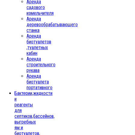
Аренда
садового
измельчителя
Аренда
деревообрабатывающего
станка
Аренда
биотуалетов
,туалетных
кабин
Аренда
строительного
рукава
Аренда
биотуалета
портативного
Бактерии,жидкости
и
реагенты
для
септиков,бассейнов,
выгребных
ям и
биотуалетов,