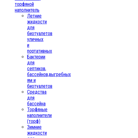
торфяной
наполнитель
Летние
жидкости
для
биотуалетов
уличных
и
портативных
Бактерии
для
септиков,
бассейнов,выгребных
ям и
биотуалетов
Средства
для
бассейна
Торфяные
наполнители
(торф)
Зимние
жидкости