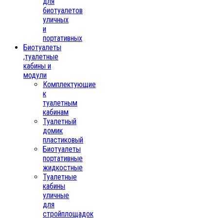
для
биотуалетов
уличных
и
портативных
Биотуалеты
,туалетные
кабины и
модули
Комплектующие
к
туалетным
кабинам
Туалетный
домик
пластиковый
Биотуалеты
портативные
жидкостные
Туалетные
кабины
уличные
для
стройплощадок