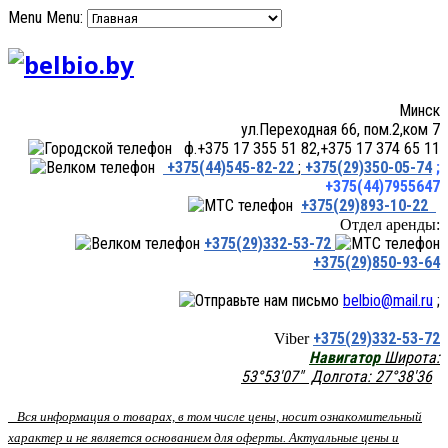
Menu
Menu:
Минск
ул.Переходная 66, пом.2,ком 7
ф.+375 17 355 51 82,+375 17 374 65 11
+375(44)545-82-22
;
+375(29)350-05-74
;
+375(44)7955647
+375(29)893-10-22
Отдел аренды:
+375(29)332-53-72
+375(29)850-93-64
belbio@mail.ru
;
+375(29)332-53-72
Viber
Навигатор
Широта:
53°53'07" Долгота: 27°38'36
Вся информация о товарах, в том числе цены, носит ознакомительный
характер и не является основанием для оферты. Актуальные цены и