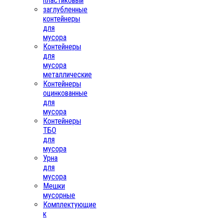
пластиковый
заглубленные
контейнеры
для
мусора
Контейнеры
для
мусора
металлические
Контейнеры
оцинкованные
для
мусора
Контейнеры
ТБО
для
мусора
Урна
для
мусора
Мешки
мусорные
Комплектующие
к