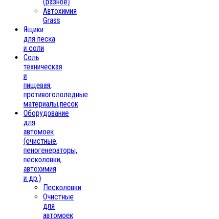
(разное)
Автохимия
Grass
Ящики
для песка
и соли
Соль
техническая
и
пищевая,
противогололедные
материалы,песок
Oборудование
для
автомоек
(очистные,
пеногенераторы,
песколовки,
автохимия
и др.)
Песколовки
Очистные
для
автомоек