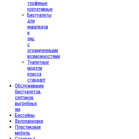
торфяные
портативные
Биотуалеты
для
инвалидов
и
лиц
с
ограниченными
возможностями
Туалетные
модули
класса
стандарт
Обслуживание
биотуалетов,
септиков,
выгребных
ям
Бассейны
Велопарковки
Пластиковая
мебель
Садовая и