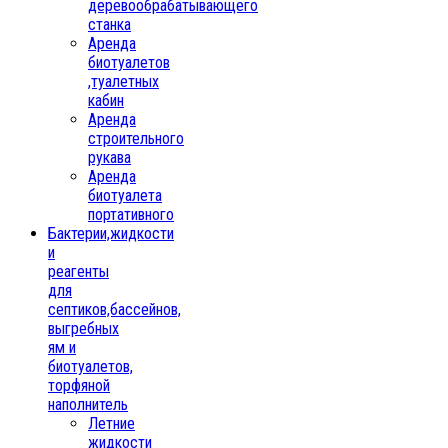
деревообрабатывающего
станка
Аренда
биотуалетов
,туалетных
кабин
Аренда
строительного
рукава
Аренда
биотуалета
портативного
Бактерии,жидкости
и
реагенты
для
септиков,бассейнов,
выгребных
ям и
биотуалетов,
торфяной
наполнитель
Летние
жидкости