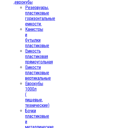
,еврокубы
Резервуары,
пластиковые
горизонтальные
емкости.
Канистры
и
бутылки
пластиковые
Емкость
пластиковая
прямоугольная
Емкости
пластиковые
вертикальные
Еврокубы
1000л
(
пищевые,
технические)
Бочки
пластиковые
и
металлические