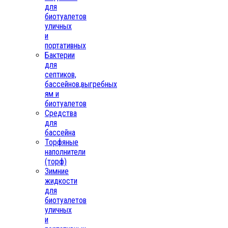
для
биотуалетов
уличных
и
портативных
Бактерии
для
септиков,
бассейнов,выгребных
ям и
биотуалетов
Средства
для
бассейна
Торфяные
наполнители
(торф)
Зимние
жидкости
для
биотуалетов
уличных
и