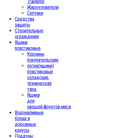
Traidenis
Жироуловители
Септики
Средства
защиты
Строительные
ограждения
Ящики
пластиковые
Корзины
покупательские
лотки(ящики)
пластиковые
складские,
техническая
тара.
Ящики
для
овощей,фруктов,мяса
Водоналивные
блоки и
дорожные
конусы
Поддоны