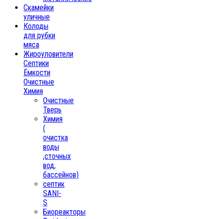
Скамейки
уличные
Колоды
для рубки
мяса
Жироуловители
Септики
Ёмкости
Очистные
Химия
Очистные
Тверь
Химия
(
очистка
воды
,сточных
вод,
бассейнов)
септик
SANI-
S
Биореакторы