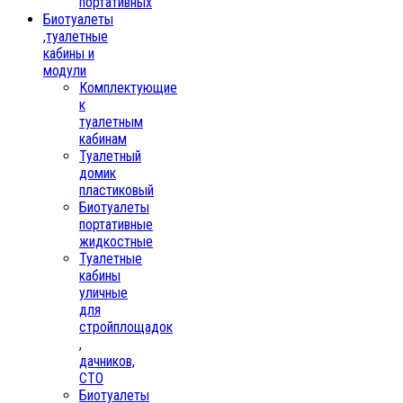
портативных
Биотуалеты
,туалетные
кабины и
модули
Комплектующие
к
туалетным
кабинам
Туалетный
домик
пластиковый
Биотуалеты
портативные
жидкостные
Туалетные
кабины
уличные
для
стройплощадок
,
дачников,
СТО
Биотуалеты