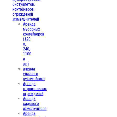
биотуалетов,
контейнеров,
ограждений
,измельчителей
Аренда
мусорных
контейнеров
(120
л,
240,
1100
и
др)
аренда
уличного
рукомойника
Аренда
строительных
ограждений
Аренда
садового
измельчителя
Аренда