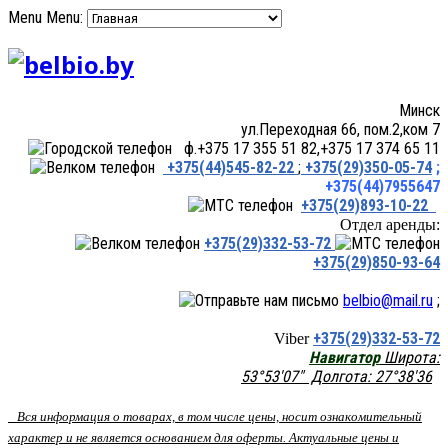
Menu
Menu:
Минск
ул.Переходная 66, пом.2,ком 7
ф.+375 17 355 51 82,+375 17 374 65 11
+375(44)545-82-22
;
+375(29)350-05-74
;
+375(44)7955647
+375(29)893-10-22
Отдел аренды:
+375(29)332-53-72
+375(29)850-93-64
belbio@mail.ru
;
+375(29)332-53-72
Viber
Навигатор
Широта:
53°53'07" Долгота: 27°38'36
Вся информация о товарах, в том числе цены, носит ознакомительный
характер и не является основанием для оферты. Актуальные цены и