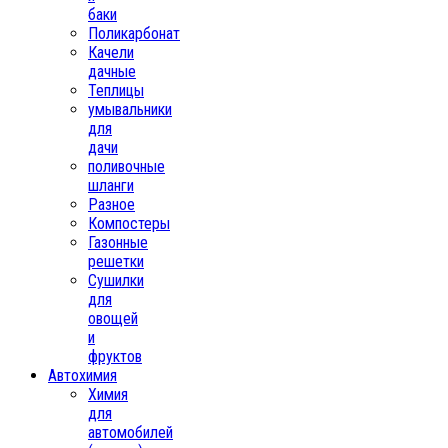
баки
Поликарбонат
Качели
дачные
Теплицы
умывальники
для
дачи
поливочные
шланги
Разное
Компостеры
Газонные
решетки
Сушилки
для
овощей
и
фруктов
Автохимия
Химия
для
автомобилей