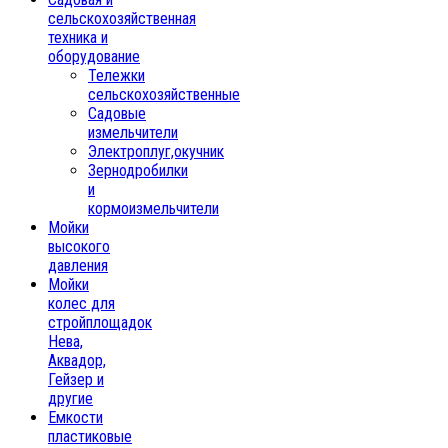
сельскохозяйственная
техника и
оборудование
Тележки
сельскохозяйственные
Садовые
измельчители
Электроплуг,окучник
Зернодробилки
и
кормоизмельчители
Мойки
высокого
давления
Мойки
колес для
стройплощадок
Нева,
Аквадор,
Гейзер и
другие
Емкости
пластиковые