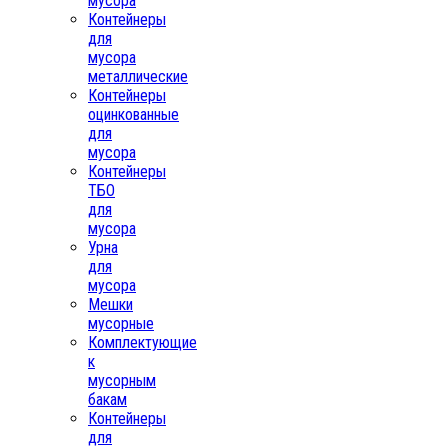
мусора
Контейнеры
для
мусора
металлические
Контейнеры
оцинкованные
для
мусора
Контейнеры
ТБО
для
мусора
Урна
для
мусора
Мешки
мусорные
Комплектующие
к
мусорным
бакам
Контейнеры
для