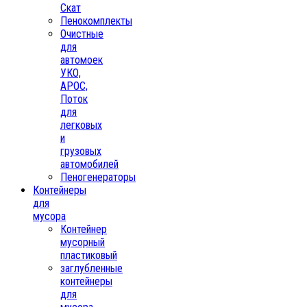
Скат
Пенокомплекты
Очистные
для
автомоек
УКО,
АРОС,
Поток
для
легковых
и
грузовых
автомобилей
Пеногенераторы
Контейнеры
для
мусора
Контейнер
мусорный
пластиковый
заглубленные
контейнеры
для