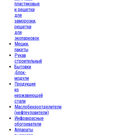
пластиковые
и решетки
для
заморозки,
решетки
для
экопарковок
Мешки,
пакеты
Рукав
строительный
Бытовки
,блок-
модули
Продукция
из
нержавеющей
стали
Маслобензоотделители
(нефтеуловители)
Инфракрасные
обогреватели
Аппараты