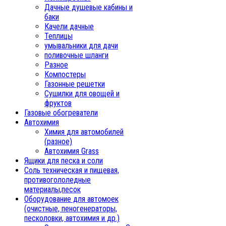
Дачные душевые кабины и
баки
Качели дачные
Теплицы
умывальники для дачи
поливочные шланги
Разное
Компостеры
Газонные решетки
Сушилки для овощей и
фруктов
Газовые обогреватели
Автохимия
Химия для автомобилей
(разное)
Автохимия Grass
Ящики для песка и соли
Соль техническая и пищевая,
противогололедные
материалы,песок
Oборудование для автомоек
(очистные, пеногенераторы,
песколовки, автохимия и др.)