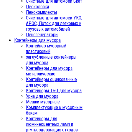
Очистные для автомоек Скат
Песколовки
Пенокомплекты
Очистные для автомоек УКО,
АРОС, Поток для легковых и
грузовых автомобилей
Пеногенераторы
Контейнеры для мусора
Контейнер мусорный
пластиковый
заглубленные контейнеры
для мусора
Контейнеры для мусора
металлические
Контейнеры оцинкованные
для мусора
Контейнеры ТБО для мусора
Урна для мусора
Мешки мусорные
Комплектующие к мусорным
бакам
Контейнеры для
люминесцентных ламп и
ртутьсодержащих отходов