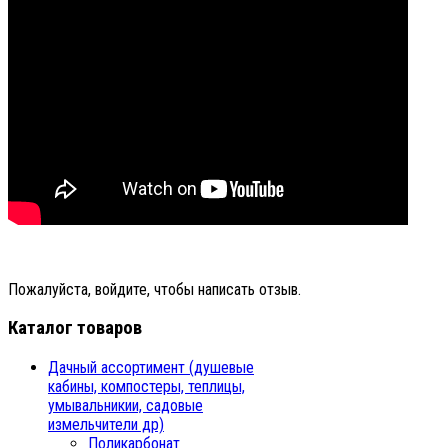
Пожалуйста, войдите, чтобы написать отзыв.
Каталог товаров
Дачный ассортимент (душевые
кабины, компостеры, теплицы,
умывальникии, садовые
измельчители др)
Поликарбонат