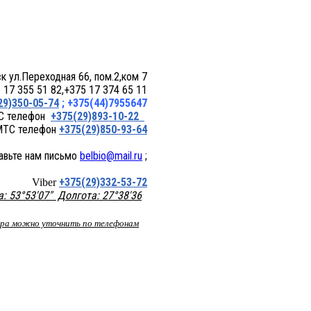
 пом.2,ком 7
17 355 51 82,+375 17 374 65 11
29)350-05-74
; +375(44)7955647
+375(29)893-10-22
+375(29)850-93-64
belbio@mail.ru
;
+375(29)332-53-72
Viber
 53°53'07" Долгота: 27°38'36
вара можно уточнить по телефонам