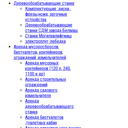
Деревообрабатывающие станки
Комплектующие :диски ,
фрезы,ножи, заточные
устройства
Деревообрабатывающие
станки СДМ завода Белмаш
Станки Могилевлифтмаш
электроплуг-лебедка
Аренда мусоросбросов,
биотуалетов, контейнеров,
ограждений ,измельчителей
Аренда мусорных
контейнеров (120 л, 240,
1100 и др)
Аренда строительных
ограждений
Аренда садового
измельчителя
Аренда
деревообрабатывающего
станка
Аренда биотуалетов
,туалетных кабин