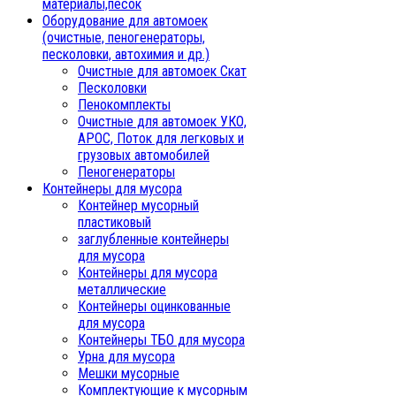
материалы,песок
Oборудование для автомоек
(очистные, пеногенераторы,
песколовки, автохимия и др.)
Очистные для автомоек Скат
Песколовки
Пенокомплекты
Очистные для автомоек УКО,
АРОС, Поток для легковых и
грузовых автомобилей
Пеногенераторы
Контейнеры для мусора
Контейнер мусорный
пластиковый
заглубленные контейнеры
для мусора
Контейнеры для мусора
металлические
Контейнеры оцинкованные
для мусора
Контейнеры ТБО для мусора
Урна для мусора
Мешки мусорные
Комплектующие к мусорным