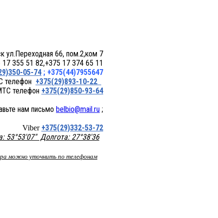
 пом.2,ком 7
17 355 51 82,+375 17 374 65 11
29)350-05-74
; +375(44)7955647
+375(29)893-10-22
+375(29)850-93-64
belbio@mail.ru
;
+375(29)332-53-72
Viber
 53°53'07" Долгота: 27°38'36
вара можно уточнить по телефонам