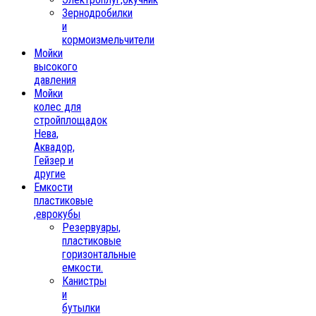
Зернодробилки
и
кормоизмельчители
Мойки
высокого
давления
Мойки
колес для
стройплощадок
Нева,
Аквадор,
Гейзер и
другие
Емкости
пластиковые
,еврокубы
Резервуары,
пластиковые
горизонтальные
емкости.
Канистры
и
бутылки