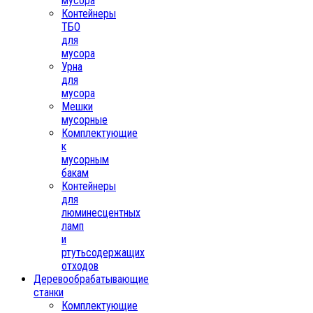
мусора
Контейнеры
ТБО
для
мусора
Урна
для
мусора
Мешки
мусорные
Комплектующие
к
мусорным
бакам
Контейнеры
для
люминесцентных
ламп
и
ртутьсодержащих
отходов
Деревообрабатывающие
станки
Комплектующие