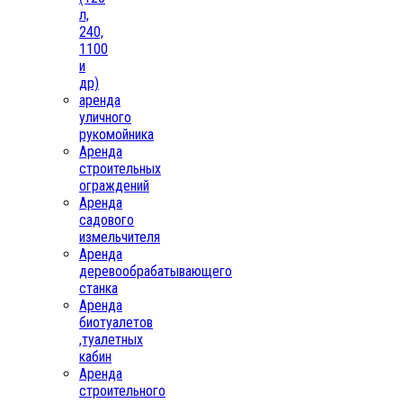
л,
240,
1100
и
др)
аренда
уличного
рукомойника
Аренда
строительных
ограждений
Аренда
садового
измельчителя
Аренда
деревообрабатывающего
станка
Аренда
биотуалетов
,туалетных
кабин
Аренда
строительного