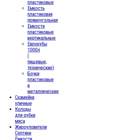
пластиковые
Емкость
пластиковая
прямоугольная
Емкости
пластиковые
вертикальные
Еврокубы
1000л
(
пищевые,
технические)
Бочки
пластиковые
и
металлические
Скамейки
уличные
Колоды
для рубки
мяса
Жироуловители
Септики
Ёмкости