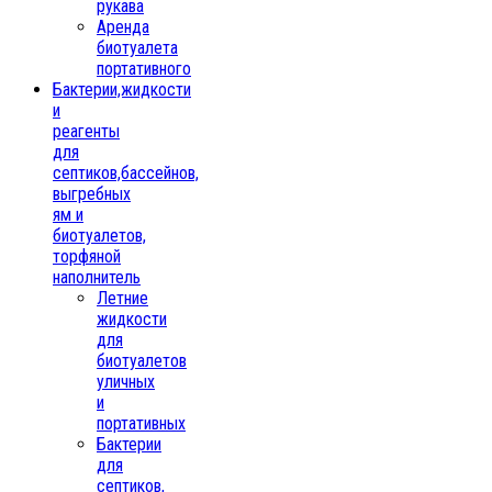
рукава
Аренда
биотуалета
портативного
Бактерии,жидкости
и
реагенты
для
септиков,бассейнов,
выгребных
ям и
биотуалетов,
торфяной
наполнитель
Летние
жидкости
для
биотуалетов
уличных
и
портативных
Бактерии
для
септиков,