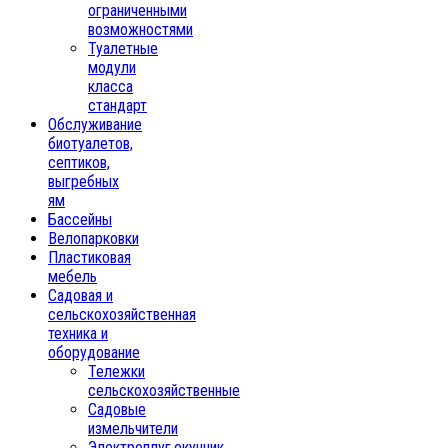
ограниченными
возможностями
Туалетные
модули
класса
стандарт
Обслуживание
биотуалетов,
септиков,
выгребных
ям
Бассейны
Велопарковки
Пластиковая
мебель
Садовая и
сельскохозяйственная
техника и
оборудование
Тележки
сельскохозяйственные
Садовые
измельчители
Электроплуг,окучник