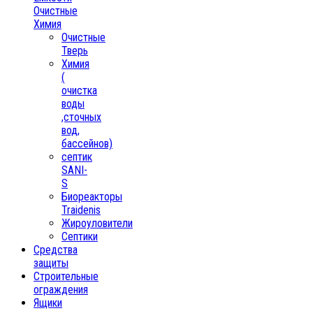
Очистные
Химия
Очистные
Тверь
Химия
(
очистка
воды
,сточных
вод,
бассейнов)
септик
SANI-
S
Биореакторы
Traidenis
Жироуловители
Септики
Средства
защиты
Строительные
ограждения
Ящики