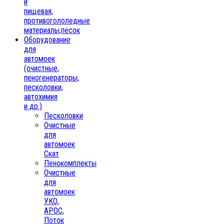
и
пищевая,
противогололедные
материалы,песок
Oборудование
для
автомоек
(очистные,
пеногенераторы,
песколовки,
автохимия
и др.)
Песколовки
Очистные
для
автомоек
Скат
Пенокомплекты
Очистные
для
автомоек
УКО,
АРОС,
Поток