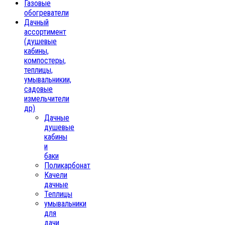
Газовые
обогреватели
Дачный
ассортимент
(душевые
кабины,
компостеры,
теплицы,
умывальникии,
садовые
измельчители
др)
Дачные
душевые
кабины
и
баки
Поликарбонат
Качели
дачные
Теплицы
умывальники
для
дачи