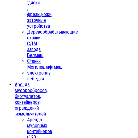
:диски
,
фрезы,ножи,
заточные
устройства
Деревообрабатывающие
станки
СДМ
завода
Белмаш
Станки
Могилевлифтмаш
электроплуг-
лебедка
Аренда
мусоросбросов,
биотуалетов,
контейнеров,
ограждений
,измельчителей
Аренда
мусорных
контейнеров
(120