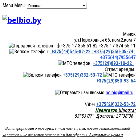
Menu
Menu:
Минск
ул.Переходная 66, пом.2,ком 7
ф.+375 17 355 51 82,+375 17 374 65 11
+375(44)545-82-22
;
+375(29)350-05-74
;
+375(44)7955647
+375(29)893-10-22
Отдел аренды:
+375(29)332-53-72
+375(29)850-93-64
belbio@mail.ru
;
+375(29)332-53-72
Viber
Навигатор
Широта:
53°53'07" Долгота: 27°38'36
Вся информация о товарах, в том числе цены, носит ознакомительный
характер и не является основанием для оферты. Актуальные цены и