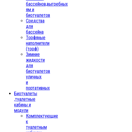
бассейнов,выгребных
ям и
биотуалетов
Средства
для
бассейна
Торфяные
наполнители
(торф)
Зимние
жидкости
для
биотуалетов
уличных
и
портативных
Биотуалеты
,туалетные
кабины и
модули
Комплектующие
к
туалетным