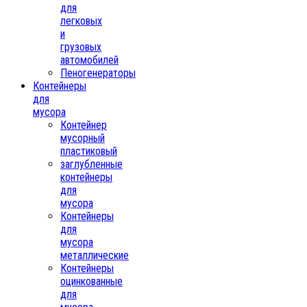
для
легковых
и
грузовых
автомобилей
Пеногенераторы
Контейнеры
для
мусора
Контейнер
мусорный
пластиковый
заглубленные
контейнеры
для
мусора
Контейнеры
для
мусора
металлические
Контейнеры
оцинкованные
для