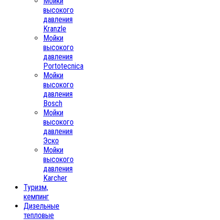
Мойки
высокого
давления
Kranzle
Мойки
высокого
давления
Portotecnica
Мойки
высокого
давления
Bosch
Мойки
высокого
давления
Эско
Мойки
высокого
давления
Karcher
Туризм,
кемпинг
Дизельные
тепловые