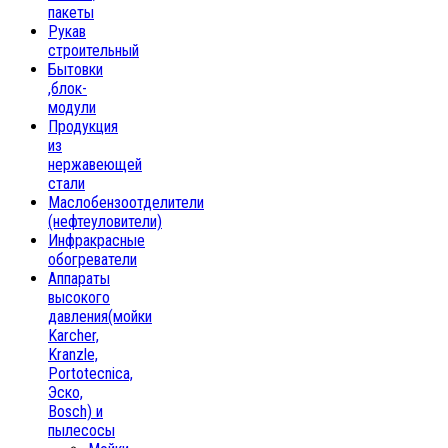
пакеты
Рукав
строительный
Бытовки
,блок-
модули
Продукция
из
нержавеющей
стали
Маслобензоотделители
(нефтеуловители)
Инфракрасные
обогреватели
Аппараты
высокого
давления(мойки
Karcher,
Kranzle,
Portotecnica,
Эско,
Bosch) и
пылесосы