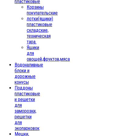
пластиковые
Корзины
покупательские
лотки(ящики)
пластиковые
складские,
техническая
тара.
Ящики
для
овощей,фруктов,мяса
Водоналивные
блоки и
дорожные
конусы
Поддоны
пластиковые
и решетки
для
заморозки,
решетки
для
экопарковок
Мешки,