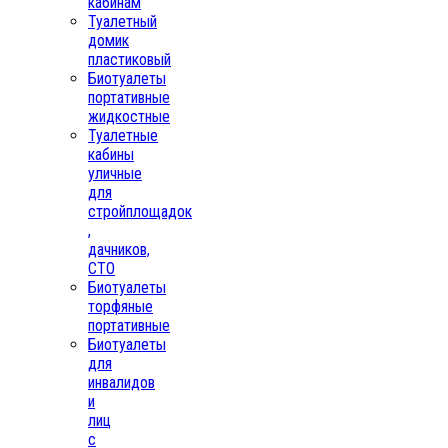
кабинам
Туалетный
домик
пластиковый
Биотуалеты
портативные
жидкостные
Туалетные
кабины
уличные
для
стройплощадок
,
дачников,
СТО
Биотуалеты
торфяные
портативные
Биотуалеты
для
инвалидов
и
лиц
с