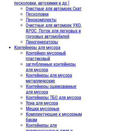
песколовки, автохимия и др.)
Очистные для автомоек Скат
Песколовки
Пенокомплекты
Очистные для автомоек УКО,
АРОС, Поток для легковых и
грузовых автомобилей
Пеногенераторы
Контейнеры для мусора
Контейнер мусорный
пластиковый
заглубленные контейнеры
для мусора
Контейнеры для мусора
металлические
Контейнеры оцинкованные
для мусора
Контейнеры ТБО для мусора
Урна для мусора
Мешки мусорные
Комплектующие к мусорным
бакам
Контейнеры для
люминесцентных ламп и