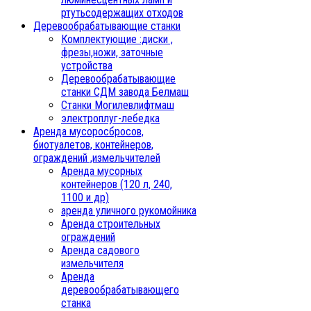
ртутьсодержащих отходов
Деревообрабатывающие станки
Комплектующие :диски ,
фрезы,ножи, заточные
устройства
Деревообрабатывающие
станки СДМ завода Белмаш
Станки Могилевлифтмаш
электроплуг-лебедка
Аренда мусоросбросов,
биотуалетов, контейнеров,
ограждений ,измельчителей
Аренда мусорных
контейнеров (120 л, 240,
1100 и др)
аренда уличного рукомойника
Аренда строительных
ограждений
Аренда садового
измельчителя
Аренда
деревообрабатывающего
станка