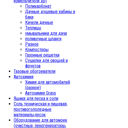
измельчители др)
Поликарбонат
Дачные душевые кабины и
баки
Качели дачные
Теплицы
умывальники для дачи
поливочные шланги
Разное
Компостеры
Газонные решетки
Сушилки для овощей и
фруктов
Газовые обогреватели
Автохимия
Химия для автомобилей
(разное)
Автохимия Grass
Ящики для песка и соли
Соль техническая и пищевая,
противогололедные
материалы,песок
Oборудование для автомоек
(очистные, пеногенераторы,