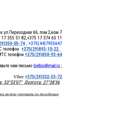
 пом.2,ком 7
17 355 51 82,+375 17 374 65 11
29)350-05-74
; +375(44)7955647
+375(29)893-10-22
+375(29)850-93-64
belbio@mail.ru
;
+375(29)332-53-72
Viber
 53°53'07" Долгота: 27°38'36
вара можно уточнить по телефонам