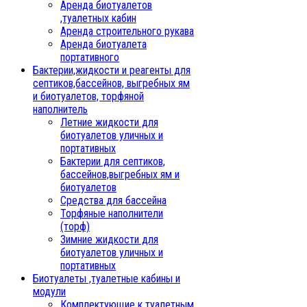
Аренда биотуалетов
,туалетных кабин
Аренда строительного рукава
Аренда биотуалета
портативного
Бактерии,жидкости и реагенты для
септиков,бассейнов, выгребных ям
и биотуалетов, торфяной
наполнитель
Летние жидкости для
биотуалетов уличных и
портативных
Бактерии для септиков,
бассейнов,выгребных ям и
биотуалетов
Средства для бассейна
Торфяные наполнители
(торф)
Зимние жидкости для
биотуалетов уличных и
портативных
Биотуалеты ,туалетные кабины и
модули
Комплектующие к туалетным