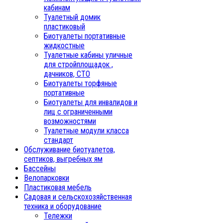
кабинам
Туалетный домик
пластиковый
Биотуалеты портативные
жидкостные
Туалетные кабины уличные
для стройплощадок ,
дачников, СТО
Биотуалеты торфяные
портативные
Биотуалеты для инвалидов и
лиц с ограниченными
возможностями
Туалетные модули класса
стандарт
Обслуживание биотуалетов,
септиков, выгребных ям
Бассейны
Велопарковки
Пластиковая мебель
Садовая и сельскохозяйственная
техника и оборудование
Тележки