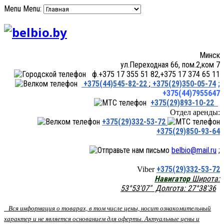
Menu
Menu:
Минск
ул.Переходная 66, пом.2,ком 7
ф.+375 17 355 51 82,+375 17 374 65 11
+375(44)545-82-22
;
+375(29)350-05-74
;
+375(44)7955647
+375(29)893-10-22
Отдел аренды:
+375(29)332-53-72
+375(29)850-93-64
belbio@mail.ru
;
+375(29)332-53-72
Viber
Навигатор
Широта:
53°53'07" Долгота: 27°38'36
Вся информация о товарах, в том числе цены, носит ознакомительный
характер и не является основанием для оферты. Актуальные цены и