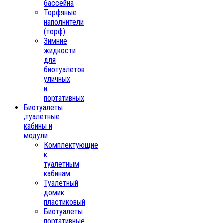
бассейна
Торфяные
наполнители
(торф)
Зимние
жидкости
для
биотуалетов
уличных
и
портативных
Биотуалеты
,туалетные
кабины и
модули
Комплектующие
к
туалетным
кабинам
Туалетный
домик
пластиковый
Биотуалеты
портативные