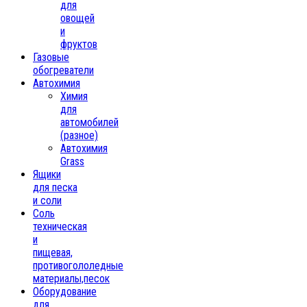
для
овощей
и
фруктов
Газовые
обогреватели
Автохимия
Химия
для
автомобилей
(разное)
Автохимия
Grass
Ящики
для песка
и соли
Соль
техническая
и
пищевая,
противогололедные
материалы,песок
Oборудование
для