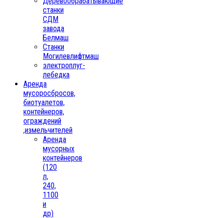
Деревообрабатывающие
станки
СДМ
завода
Белмаш
Станки
Могилевлифтмаш
электроплуг-
лебедка
Аренда
мусоросбросов,
биотуалетов,
контейнеров,
ограждений
,измельчителей
Аренда
мусорных
контейнеров
(120
л,
240,
1100
и
др)