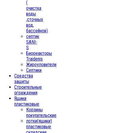
(
очистка
воды
,сточных
вод,
бассейнов)
септик
SANI-
S
Биореакторы
Traidenis
Жироуловители
Септики
Средства
защиты
Строительные
ограждения
Ящики
пластиковые
Корзины
покупательские
лотки(ящики)
пластиковые
складские,