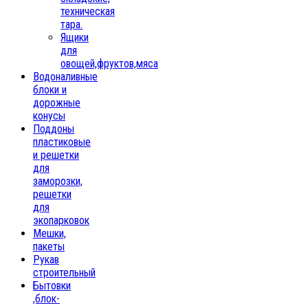
техническая
тара.
Ящики
для
овощей,фруктов,мяса
Водоналивные
блоки и
дорожные
конусы
Поддоны
пластиковые
и решетки
для
заморозки,
решетки
для
экопарковок
Мешки,
пакеты
Рукав
строительный
Бытовки
,блок-