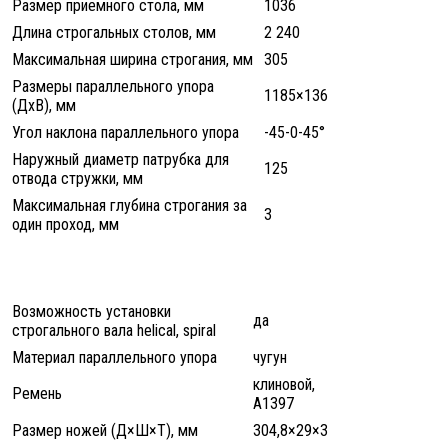
Размер приемного стола, мм
1036
Длина строгальных столов, мм
2 240
Максимальная ширина строгания, мм
305
Размеры параллельного упора
1185×136
(ДхВ), мм
Угол наклона параллельного упора
-45-0-45°
Наружный диаметр патрубка для
125
отвода стружки, мм
Максимальная глубина строгания за
3
один проход, мм
Возможность установки
да
строгального вала helical, spiral
Материал параллельного упора
чугун
клиновой,
Ремень
А1397
Размер ножей (Д×Ш×Т), мм
304,8×29×3