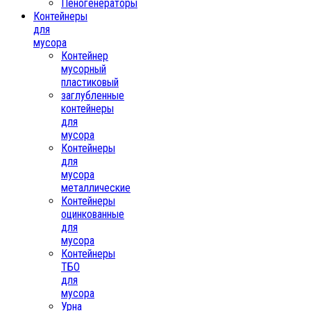
Пеногенераторы
Контейнеры
для
мусора
Контейнер
мусорный
пластиковый
заглубленные
контейнеры
для
мусора
Контейнеры
для
мусора
металлические
Контейнеры
оцинкованные
для
мусора
Контейнеры
ТБО
для
мусора
Урна