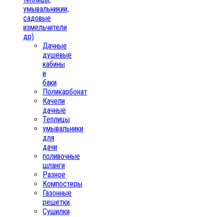
умывальникии,
садовые
измельчители
др)
Дачные
душевые
кабины
и
баки
Поликарбонат
Качели
дачные
Теплицы
умывальники
для
дачи
поливочные
шланги
Разное
Компостеры
Газонные
решетки
Сушилки