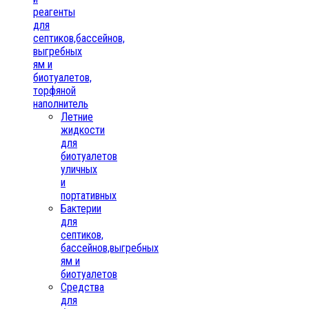
реагенты
для
септиков,бассейнов,
выгребных
ям и
биотуалетов,
торфяной
наполнитель
Летние
жидкости
для
биотуалетов
уличных
и
портативных
Бактерии
для
септиков,
бассейнов,выгребных
ям и
биотуалетов
Средства
для