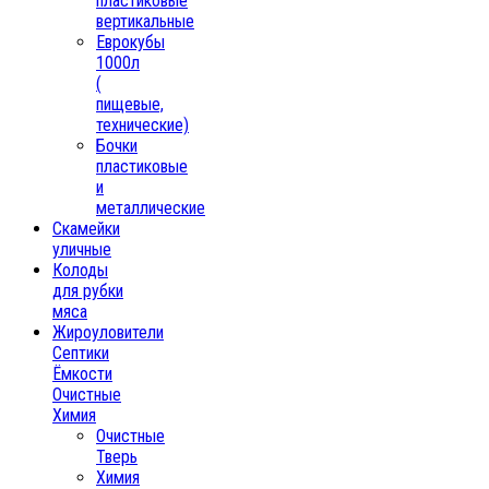
пластиковые
вертикальные
Еврокубы
1000л
(
пищевые,
технические)
Бочки
пластиковые
и
металлические
Скамейки
уличные
Колоды
для рубки
мяса
Жироуловители
Септики
Ёмкости
Очистные
Химия
Очистные
Тверь
Химия