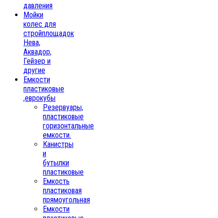
давления
Мойки
колес для
стройплощадок
Нева,
Аквадор,
Гейзер и
другие
Емкости
пластиковые
,еврокубы
Резервуары,
пластиковые
горизонтальные
емкости.
Канистры
и
бутылки
пластиковые
Емкость
пластиковая
прямоугольная
Емкости