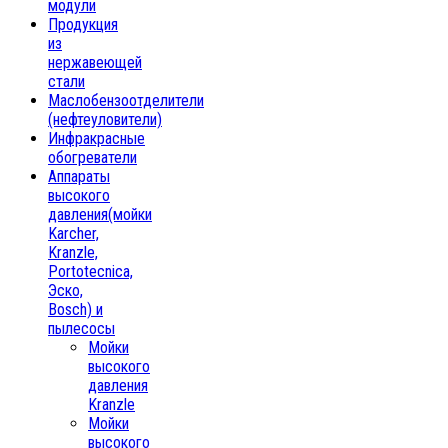
модули
Продукция
из
нержавеющей
стали
Маслобензоотделители
(нефтеуловители)
Инфракрасные
обогреватели
Аппараты
высокого
давления(мойки
Karcher,
Kranzle,
Portotecnica,
Эско,
Bosch) и
пылесосы
Мойки
высокого
давления
Kranzle
Мойки
высокого