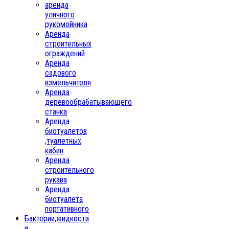
аренда
уличного
рукомойника
Аренда
строительных
ограждений
Аренда
садового
измельчителя
Аренда
деревообрабатывающего
станка
Аренда
биотуалетов
,туалетных
кабин
Аренда
строительного
рукава
Аренда
биотуалета
портативного
Бактерии,жидкости
и