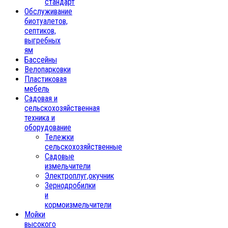
стандарт
Обслуживание
биотуалетов,
септиков,
выгребных
ям
Бассейны
Велопарковки
Пластиковая
мебель
Садовая и
сельскохозяйственная
техника и
оборудование
Тележки
сельскохозяйственные
Садовые
измельчители
Электроплуг,окучник
Зернодробилки
и
кормоизмельчители
Мойки
высокого