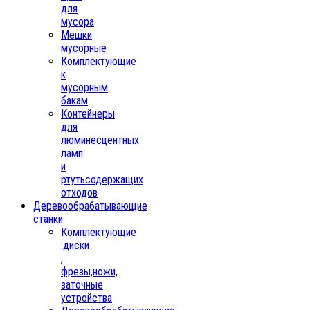
для
мусора
Мешки
мусорные
Комплектующие
к
мусорным
бакам
Контейнеры
для
люминесцентных
ламп
и
ртутьсодержащих
отходов
Деревообрабатывающие
станки
Комплектующие
:диски
,
фрезы,ножи,
заточные
устройства