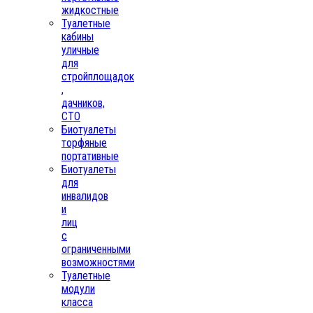
жидкостные
Туалетные
кабины
уличные
для
стройплощадок
,
дачников,
СТО
Биотуалеты
торфяные
портативные
Биотуалеты
для
инвалидов
и
лиц
с
ограниченными
возможностями
Туалетные
модули
класса