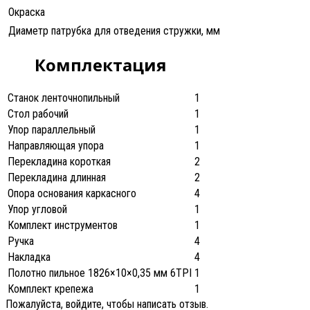
Окраска
Диаметр патрубка для отведения стружки, мм
Комплектация
Станок ленточнопильный
1
Стол рабочий
1
Упор параллельный
1
Направляющая упора
1
Перекладина короткая
2
Перекладина длинная
2
Опора основания каркасного
4
Упор угловой
1
Комплект инструментов
1
Ручка
4
Накладка
4
Полотно пильное 1826×10×0,35 мм 6TPI
1
Комплект крепежа
1
Пожалуйста, войдите, чтобы написать отзыв.