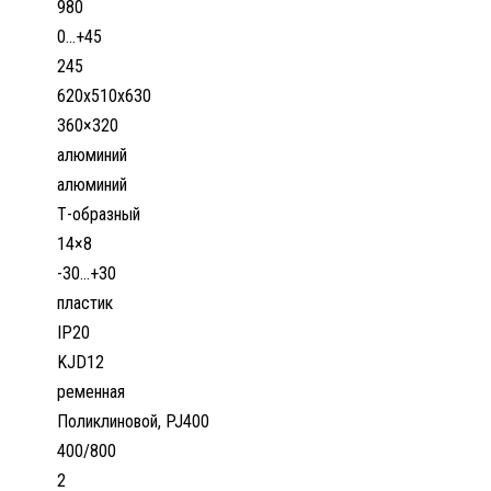
980
0…+45
245
620х510х630
360×320
алюминий
алюминий
Т-образный
14×8
-30...+30
пластик
IP20
KJD12
ременная
Поликлиновой, PJ400
400/800
2