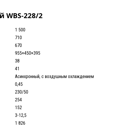
й WBS-228/2
1 500
710
670
955×450×395
38
41
Асинхронный, с воздушным охлаждением
0,45
230/50
254
152
3-12,5
1 826