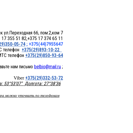
 пом.2,ком 7
17 355 51 82,+375 17 374 65 11
29)350-05-74
; +375(44)7955647
+375(29)893-10-22
+375(29)850-93-64
belbio@mail.ru
;
+375(29)332-53-72
Viber
 53°53'07" Долгота: 27°38'36
вара можно уточнить по телефонам