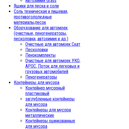
Автохимия Grass
Ящики для песка и соли
Соль техническая и пищевая,
противогололедные
материалы,песок
Oборудование для автомоек
(очистные, пеногенераторы,
песколовки, автохимия и др.)
Очистные для автомоек Скат
Песколовки
Пенокомплекты
Очистные для автомоек УКО,
АРОС, Поток для легковых и
грузовых автомобилей
Пеногенераторы
Контейнеры для мусора
Контейнер мусорный
пластиковый
заглубленные контейнеры
для мусора
Контейнеры для мусора
металлические
Контейнеры оцинкованные
для мусора