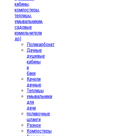
кабины,
компостеры,
теплицы,
умывальникии,
садовые
измельчители
др)
Поликарбонат
Дачные
душевые
кабины
и
баки
Качели
дачные
Теплицы
умывальники
для
дачи
поливочные
шланги
Разное
Компостеры