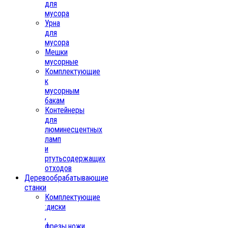
для
мусора
Урна
для
мусора
Мешки
мусорные
Комплектующие
к
мусорным
бакам
Контейнеры
для
люминесцентных
ламп
и
ртутьсодержащих
отходов
Деревообрабатывающие
станки
Комплектующие
:диски
,
фрезы,ножи,