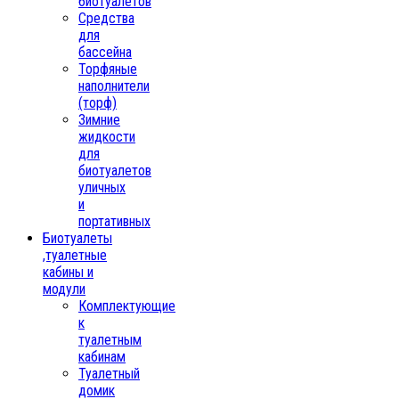
биотуалетов
Средства
для
бассейна
Торфяные
наполнители
(торф)
Зимние
жидкости
для
биотуалетов
уличных
и
портативных
Биотуалеты
,туалетные
кабины и
модули
Комплектующие
к
туалетным
кабинам
Туалетный
домик