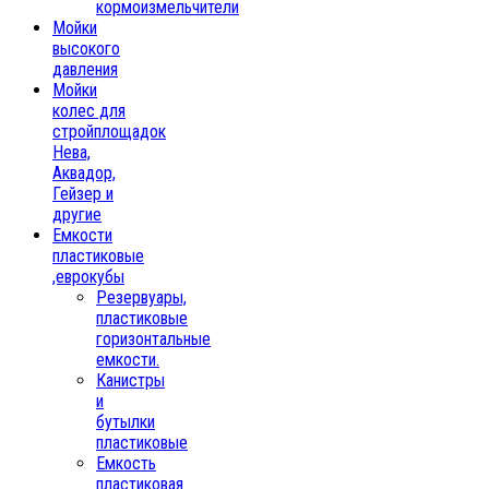
кормоизмельчители
Мойки
высокого
давления
Мойки
колес для
стройплощадок
Нева,
Аквадор,
Гейзер и
другие
Емкости
пластиковые
,еврокубы
Резервуары,
пластиковые
горизонтальные
емкости.
Канистры
и
бутылки
пластиковые
Емкость
пластиковая