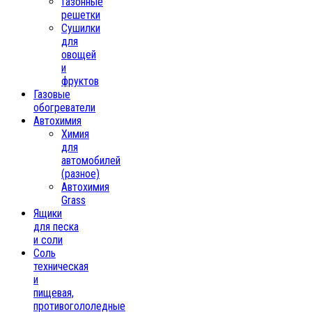
Газонные
решетки
Сушилки
для
овощей
и
фруктов
Газовые
обогреватели
Автохимия
Химия
для
автомобилей
(разное)
Автохимия
Grass
Ящики
для песка
и соли
Соль
техническая
и
пищевая,
противогололедные