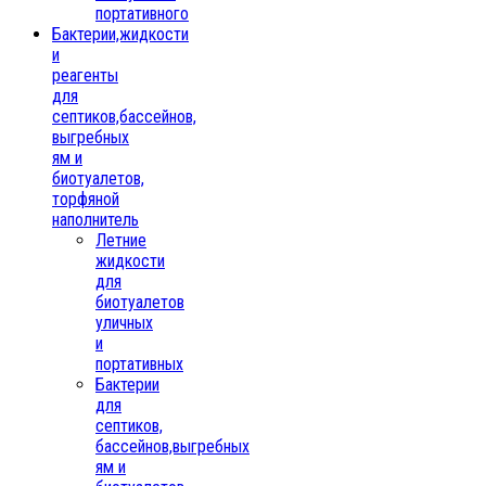
портативного
Бактерии,жидкости
и
реагенты
для
септиков,бассейнов,
выгребных
ям и
биотуалетов,
торфяной
наполнитель
Летние
жидкости
для
биотуалетов
уличных
и
портативных
Бактерии
для
септиков,
бассейнов,выгребных
ям и