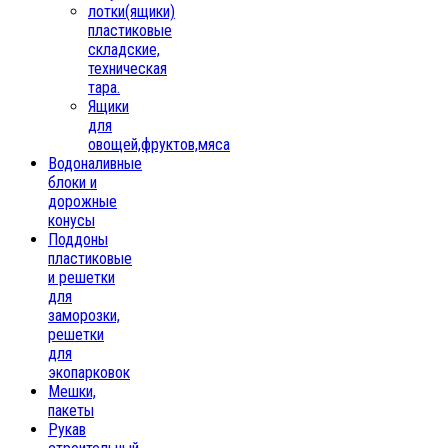
лотки(ящики)
пластиковые
складские,
техническая
тара.
Ящики
для
овощей,фруктов,мяса
Водоналивные
блоки и
дорожные
конусы
Поддоны
пластиковые
и решетки
для
заморозки,
решетки
для
экопарковок
Мешки,
пакеты
Рукав