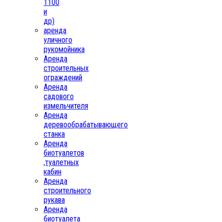
1100
и
др)
аренда
уличного
рукомойника
Аренда
строительных
ограждений
Аренда
садового
измельчителя
Аренда
деревообрабатывающего
станка
Аренда
биотуалетов
,туалетных
кабин
Аренда
строительного
рукава
Аренда
биотуалета