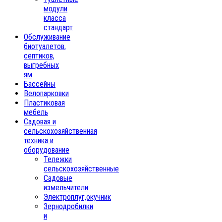
модули
класса
стандарт
Обслуживание
биотуалетов,
септиков,
выгребных
ям
Бассейны
Велопарковки
Пластиковая
мебель
Садовая и
сельскохозяйственная
техника и
оборудование
Тележки
сельскохозяйственные
Садовые
измельчители
Электроплуг,окучник
Зернодробилки
и