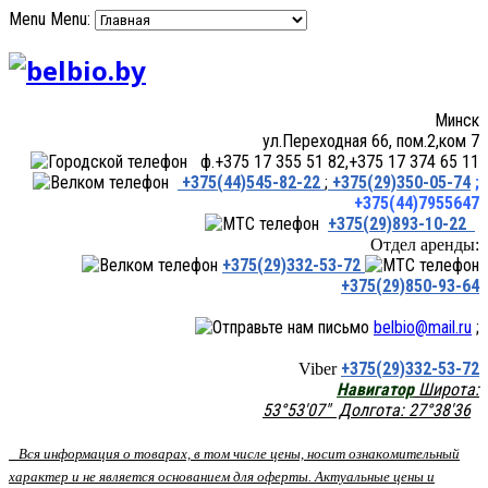
Menu
Menu:
Минск
ул.Переходная 66, пом.2,ком 7
ф.+375 17 355 51 82,+375 17 374 65 11
+375(44)545-82-22
;
+375(29)350-05-74
;
+375(44)7955647
+375(29)893-10-22
Отдел аренды:
+375(29)332-53-72
+375(29)850-93-64
belbio@mail.ru
;
+375(29)332-53-72
Viber
Навигатор
Широта:
53°53'07" Долгота: 27°38'36
Вся информация о товарах, в том числе цены, носит ознакомительный
характер и не является основанием для оферты. Актуальные цены и