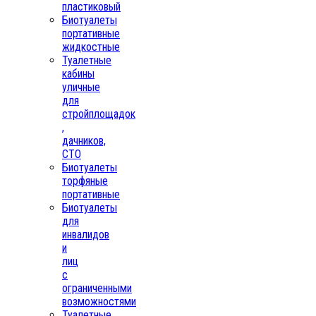
пластиковый
Биотуалеты
портативные
жидкостные
Туалетные
кабины
уличные
для
стройплощадок
,
дачников,
СТО
Биотуалеты
торфяные
портативные
Биотуалеты
для
инвалидов
и
лиц
с
ограниченными
возможностями
Туалетные