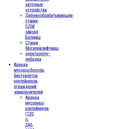
заточные
устройства
Деревообрабатывающие
станки
СДМ
завода
Белмаш
Станки
Могилевлифтмаш
электроплуг-
лебедка
Аренда
мусоросбросов,
биотуалетов,
контейнеров,
ограждений
,измельчителей
Аренда
мусорных
контейнеров
(120
л,
240,