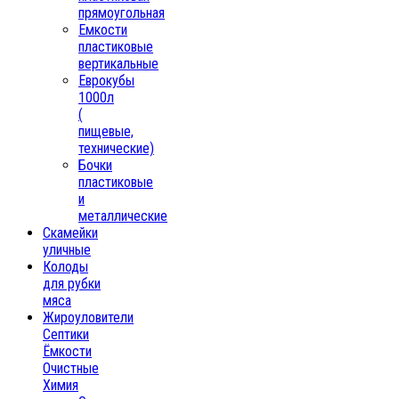
прямоугольная
Емкости
пластиковые
вертикальные
Еврокубы
1000л
(
пищевые,
технические)
Бочки
пластиковые
и
металлические
Скамейки
уличные
Колоды
для рубки
мяса
Жироуловители
Септики
Ёмкости
Очистные
Химия