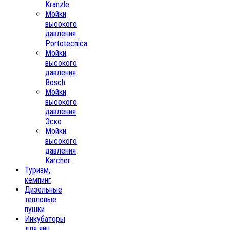
Kranzle
Мойки
высокого
давления
Portotecnica
Мойки
высокого
давления
Bosch
Мойки
высокого
давления
Эско
Мойки
высокого
давления
Karcher
Туризм,
кемпинг
Дизельные
тепловые
пушки
Инкубаторы
для яиц