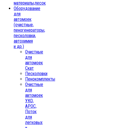
материалы,песок
Oборудование
для
автомоек
(очистные,
пеногенераторы,
песколовки,
автохимия
и др.)
Очистные
для
автомоек
Скат
Песколовки
Пенокомплекты
Очистные
для
автомоек
УКО,
АРОС,
Поток
для
легковых
и