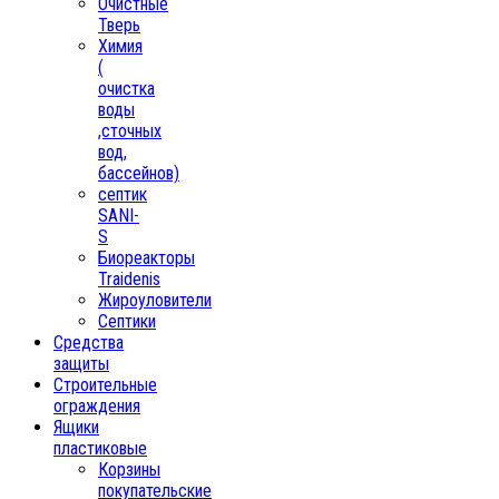
Очистные
Тверь
Химия
(
очистка
воды
,сточных
вод,
бассейнов)
септик
SANI-
S
Биореакторы
Traidenis
Жироуловители
Септики
Средства
защиты
Строительные
ограждения
Ящики
пластиковые
Корзины
покупательские