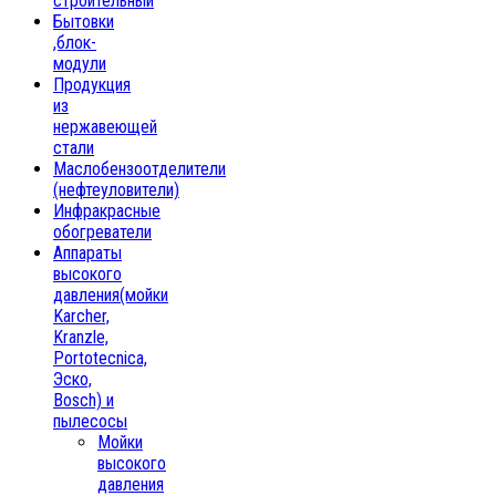
строительный
Бытовки
,блок-
модули
Продукция
из
нержавеющей
стали
Маслобензоотделители
(нефтеуловители)
Инфракрасные
обогреватели
Аппараты
высокого
давления(мойки
Karcher,
Kranzle,
Portotecnica,
Эско,
Bosch) и
пылесосы
Мойки
высокого
давления