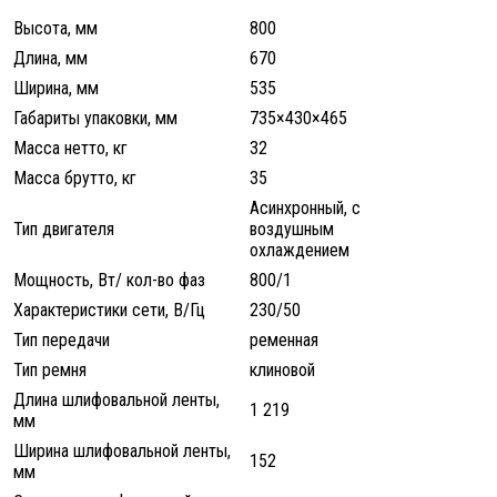
Высота, мм
800
Длина, мм
670
Ширина, мм
535
Габариты упаковки, мм
735×430×465
Масса нетто, кг
32
Масса брутто, кг
35
Асинхронный, с
Тип двигателя
воздушным
охлаждением
Мощность, Вт/ кол-во фаз
800/1
Характеристики сети, В/Гц
230/50
Тип передачи
ременная
Тип ремня
клиновой
Длина шлифовальной ленты,
1 219
мм
Ширина шлифовальной ленты,
152
мм