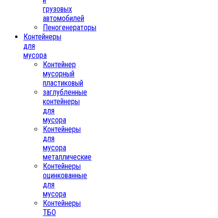
грузовых
автомобилей
Пеногенераторы
Контейнеры
для
мусора
Контейнер
мусорный
пластиковый
заглубленные
контейнеры
для
мусора
Контейнеры
для
мусора
металлические
Контейнеры
оцинкованные
для
мусора
Контейнеры
ТБО