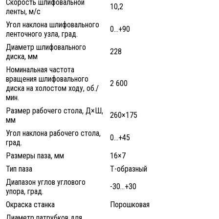
Скорость шлифовальной
10,2
ленты, м/с
Угол наклона шлифовального
0…+90
ленточного узла, град.
Диаметр шлифовального
228
диска, мм
Номинальная частота
вращения шлифовального
2 600
диска на холостом ходу, об./
мин.
Размер рабочего стола, Д×Ш,
260×175
мм
Угол наклона рабочего стола,
0…+45
град.
Размеры паза, мм
16×7
Тип паза
Т-образный
Диапазон углов углового
-30...+30
упора, град.
Окраска станка
Порошковая
Диаметр патрубков для