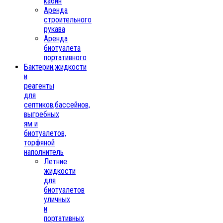
кабин
Аренда
строительного
рукава
Аренда
биотуалета
портативного
Бактерии,жидкости
и
реагенты
для
септиков,бассейнов,
выгребных
ям и
биотуалетов,
торфяной
наполнитель
Летние
жидкости
для
биотуалетов
уличных
и
портативных