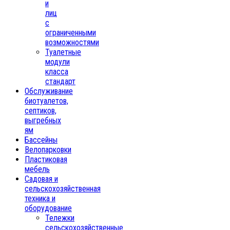
и
лиц
с
ограниченными
возможностями
Туалетные
модули
класса
стандарт
Обслуживание
биотуалетов,
септиков,
выгребных
ям
Бассейны
Велопарковки
Пластиковая
мебель
Садовая и
сельскохозяйственная
техника и
оборудование
Тележки
сельскохозяйственные