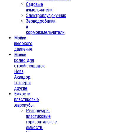
Садовые
измельчители
Электроплуг,окучник
Зернодробилки
и
кормоизмельчители
Мойки
высокого
давления
Мойки
колес для
стройплощадок
Нева,
Аквадор,
Гейзер и
другие
Емкости
пластиковые
,еврокубы
Резервуары,
пластиковые
горизонтальные
емкости.