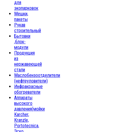
для
экопарковок
Мешки,
пакеты
Рукав
строительный
Бытовки
,блок-
модули
Продукция
из
нержавеющей
стали
Маслобензоотделители
(нефтеуловители)
Инфракрасные
обогреватели
Аппараты
высокого
давления(мойки
Karcher,
Kranzle,
Portotecnica,
Эско,