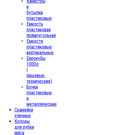
Канистры
и
бутылки
пластиковые
Емкость
пластиковая
прямоугольная
Емкости
пластиковые
вертикальные
Еврокубы
1000л
(
пищевые,
технические)
Бочки
пластиковые
и
металлические
Скамейки
уличные
Колоды
для рубки
мяса