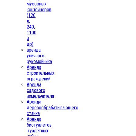
мусорных
контейнеров
(120
л,
240,
1100
и
др)
аренда
уличного
рукомойника
Аренда
строительных
ограждений
Аренда
садового
измельчителя
Аренда
деревообрабатывающего
станка
Аренда
биотуалетов
,туалетных