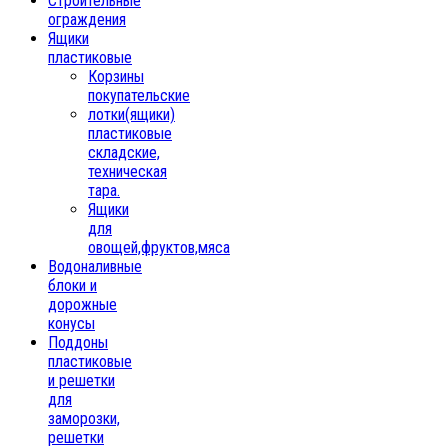
Строительные
ограждения
Ящики
пластиковые
Корзины
покупательские
лотки(ящики)
пластиковые
складские,
техническая
тара.
Ящики
для
овощей,фруктов,мяса
Водоналивные
блоки и
дорожные
конусы
Поддоны
пластиковые
и решетки
для
заморозки,
решетки