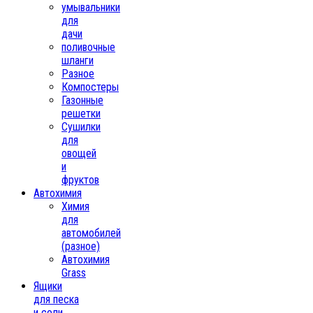
умывальники
для
дачи
поливочные
шланги
Разное
Компостеры
Газонные
решетки
Сушилки
для
овощей
и
фруктов
Автохимия
Химия
для
автомобилей
(разное)
Автохимия
Grass
Ящики
для песка
и соли