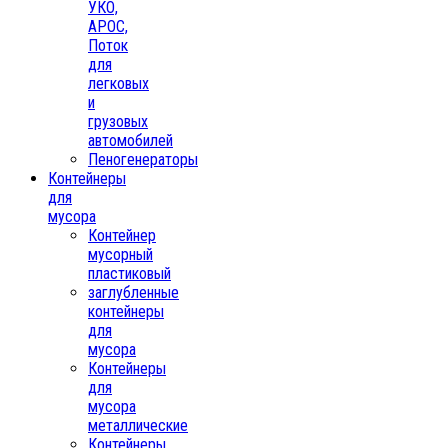
УКО,
АРОС,
Поток
для
легковых
и
грузовых
автомобилей
Пеногенераторы
Контейнеры
для
мусора
Контейнер
мусорный
пластиковый
заглубленные
контейнеры
для
мусора
Контейнеры
для
мусора
металлические
Контейнеры