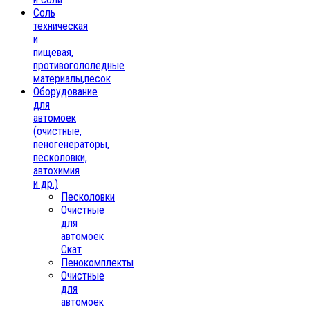
Соль
техническая
и
пищевая,
противогололедные
материалы,песок
Oборудование
для
автомоек
(очистные,
пеногенераторы,
песколовки,
автохимия
и др.)
Песколовки
Очистные
для
автомоек
Скат
Пенокомплекты
Очистные
для
автомоек