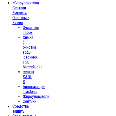
Жироуловители
Септики
Ёмкости
Очистные
Химия
Очистные
Тверь
Химия
(
очистка
воды
,сточных
вод,
бассейнов)
септик
SANI-
S
Биореакторы
Traidenis
Жироуловители
Септики
Средства
защиты