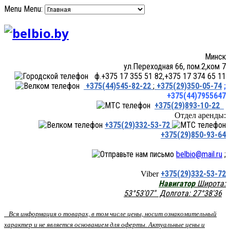
Menu
Menu:
Минск
ул.Переходная 66, пом.2,ком 7
ф.+375 17 355 51 82,+375 17 374 65 11
+375(44)545-82-22
;
+375(29)350-05-74
;
+375(44)7955647
+375(29)893-10-22
Отдел аренды:
+375(29)332-53-72
+375(29)850-93-64
belbio@mail.ru
;
+375(29)332-53-72
Viber
Навигатор
Широта:
53°53'07" Долгота: 27°38'36
Вся информация о товарах, в том числе цены, носит ознакомительный
характер и не является основанием для оферты. Актуальные цены и