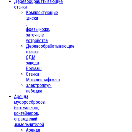
Деревообрабатывающие
станки
Комплектующие
:диски
,
фрезы,ножи,
заточные
устройства
Деревообрабатывающие
станки
СДМ
завода
Белмаш
Станки
Могилевлифтмаш
электроплуг-
лебедка
Аренда
мусоросбросов,
биотуалетов,
контейнеров,
ограждений
,измельчителей
Аренда