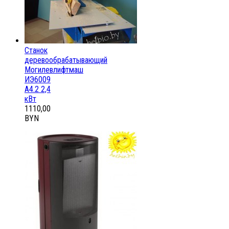
Станок
деревообрабатывающий
Могилевлифтмаш
ИЭ6009
А4.2 2,4
кВт
1110,00
BYN