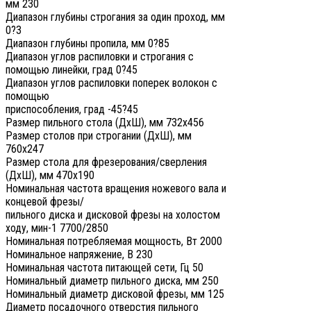
мм 230
Диапазон глубины строгания за один проход, мм
0?3
Диапазон глубины пропила, мм 0?85
Диапазон углов распиловки и строгания с
помощью линейки, град 0?45
Диапазон углов распиловки поперек волокон с
помощью
приспособления, град -45?45
Размер пильного стола (ДxШ), мм 732x456
Размер столов при строгании (ДxШ), мм
760x247
Размер стола для фрезерования/сверления
(ДxШ), мм 470x190
Номинальная частота вращения ножевого вала и
концевой фрезы/
пильного диска и дисковой фрезы на холостом
ходу, мин-1 7700/2850
Номинальная потребляемая мощность, Вт 2000
Номинальное напряжение, В 230
Номинальная частота питающей сети, Гц 50
Номинальный диаметр пильного диска, мм 250
Номинальный диаметр дисковой фрезы, мм 125
Диаметр посадочного отверстия пильного