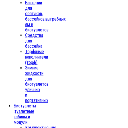
Бактерии
для
септиков,
бассейнов,выгребных
ям и
биотуалетов
Средства
для
бассейна
Торфяные
наполнители
(торф)
Зимние
жидкости
для
биотуалетов
уличных
и
портативных
Биотуалеты
,туалетные
кабины и
модули
Комплектующие