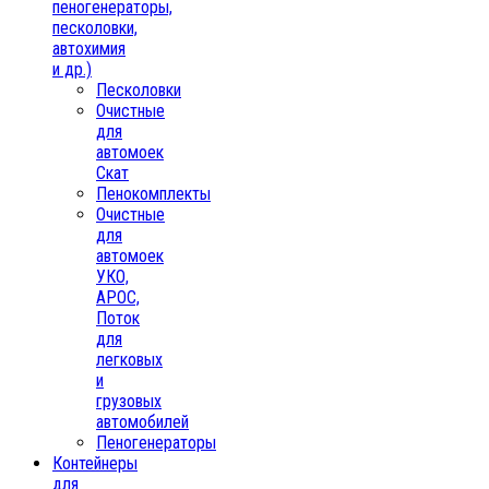
пеногенераторы,
песколовки,
автохимия
и др.)
Песколовки
Очистные
для
автомоек
Скат
Пенокомплекты
Очистные
для
автомоек
УКО,
АРОС,
Поток
для
легковых
и
грузовых
автомобилей
Пеногенераторы
Контейнеры
для