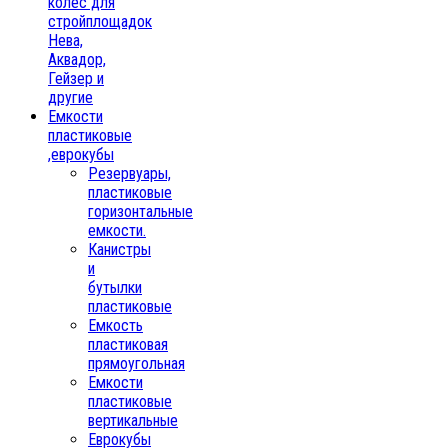
колес для
стройплощадок
Нева,
Аквадор,
Гейзер и
другие
Емкости
пластиковые
,еврокубы
Резервуары,
пластиковые
горизонтальные
емкости.
Канистры
и
бутылки
пластиковые
Емкость
пластиковая
прямоугольная
Емкости
пластиковые
вертикальные
Еврокубы