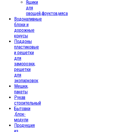
Ящики
для
овощей,фруктов,мяса
Водоналивные
блоки и
дорожные
конусы
Поддоны
пластиковые
и решетки
для
заморозки,
решетки
для
экопарковок
Мешки,
пакеты
Рукав
строительный
Бытовки
,блок-
модули
Продукция
из