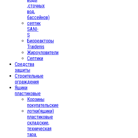
,сточных
вод,
бассейнов)
септик
SANI-
S
Биореакторы
Traidenis
Жироуловители
Септики
Средства
защиты
Строительные
ограждения
Ящики
пластиковые
Корзины
покупательские
лотки(ящики)
пластиковые
складские,
техническая
тара.