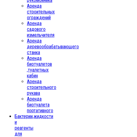
рукомойника
Аренда
строительных
ограждений
Аренда
садового
измельчителя
Аренда
деревообрабатывающего
станка
Аренда
биотуалетов
,туалетных
кабин
Аренда
строительного
рукава
Аренда
биотуалета
портативного
Бактерии,жидкости
и
реагенты
для