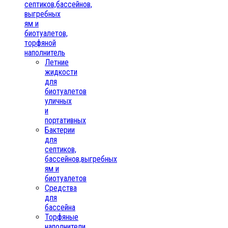
септиков,бассейнов,
выгребных
ям и
биотуалетов,
торфяной
наполнитель
Летние
жидкости
для
биотуалетов
уличных
и
портативных
Бактерии
для
септиков,
бассейнов,выгребных
ям и
биотуалетов
Средства
для
бассейна
Торфяные
наполнители