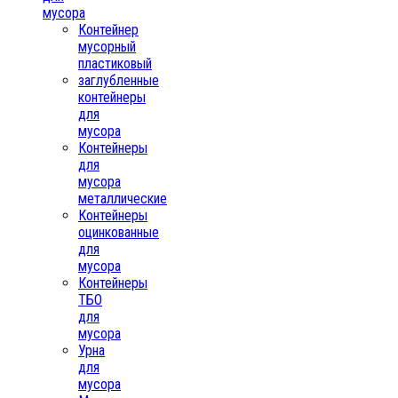
мусора
Контейнер
мусорный
пластиковый
заглубленные
контейнеры
для
мусора
Контейнеры
для
мусора
металлические
Контейнеры
оцинкованные
для
мусора
Контейнеры
ТБО
для
мусора
Урна
для
мусора