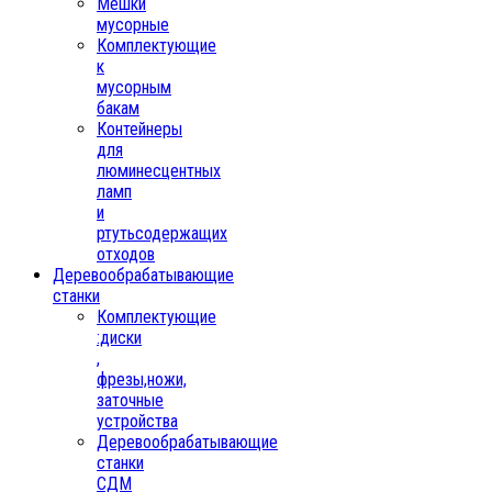
Мешки
мусорные
Комплектующие
к
мусорным
бакам
Контейнеры
для
люминесцентных
ламп
и
ртутьсодержащих
отходов
Деревообрабатывающие
станки
Комплектующие
:диски
,
фрезы,ножи,
заточные
устройства
Деревообрабатывающие
станки
СДМ