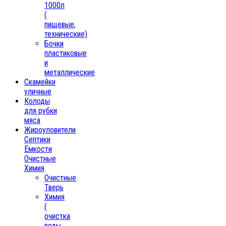
1000л
(
пищевые,
технические)
Бочки
пластиковые
и
металлические
Скамейки
уличные
Колоды
для рубки
мяса
Жироуловители
Септики
Ёмкости
Очистные
Химия
Очистные
Тверь
Химия
(
очистка
воды