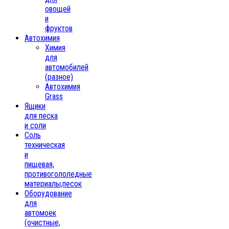
овощей
и
фруктов
Автохимия
Химия
для
автомобилей
(разное)
Автохимия
Grass
Ящики
для песка
и соли
Соль
техническая
и
пищевая,
противогололедные
материалы,песок
Oборудование
для
автомоек
(очистные,