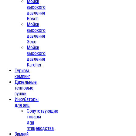
Мойки
высокого
давления
Bosch
Мойки
высокого
давления
Эско
Мойки
высокого
давления
Karcher
Туризм,
кемпинг
Дизельные
тепловые
пушки
Инкубаторы
для яиц
Сопутствующие
товары
для
птицеводства
Зимний