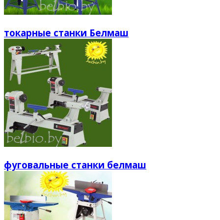
токарные станки Белмаш
фуговальные станки белмаш