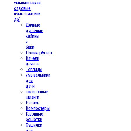
умывальникии,
садовые
измельчители
др)
Дачные
душевые
кабины
и
баки
Поликарбонат
Качели
дачные
Теплицы
умывальники
для
дачи
поливочные
шланги
Разное
Компостеры
Газонные
решетки
Сушилки
для