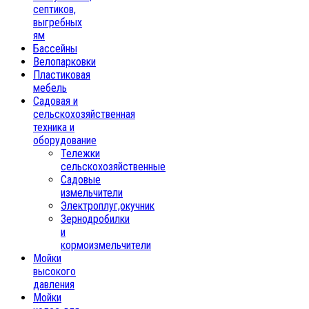
септиков,
выгребных
ям
Бассейны
Велопарковки
Пластиковая
мебель
Садовая и
сельскохозяйственная
техника и
оборудование
Тележки
сельскохозяйственные
Садовые
измельчители
Электроплуг,окучник
Зернодробилки
и
кормоизмельчители
Мойки
высокого
давления
Мойки