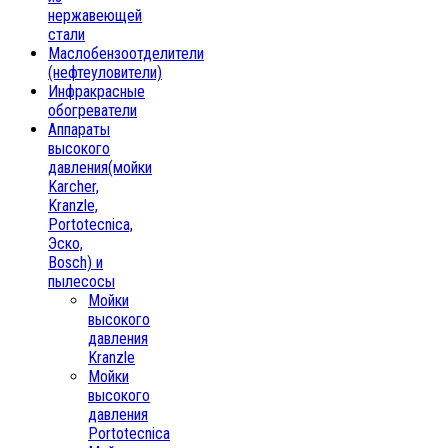
нержавеющей
стали
Маслобензоотделители
(нефтеуловители)
Инфракрасные
обогреватели
Аппараты
высокого
давления(мойки
Karcher,
Kranzle,
Portotecnica,
Эско,
Bosch) и
пылесосы
Мойки
высокого
давления
Kranzle
Мойки
высокого
давления
Portotecnica