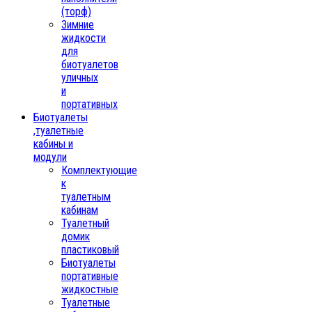
(торф)
Зимние
жидкости
для
биотуалетов
уличных
и
портативных
Биотуалеты
,туалетные
кабины и
модули
Комплектующие
к
туалетным
кабинам
Туалетный
домик
пластиковый
Биотуалеты
портативные
жидкостные
Туалетные