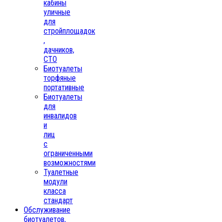
кабины
уличные
для
стройплощадок
,
дачников,
СТО
Биотуалеты
торфяные
портативные
Биотуалеты
для
инвалидов
и
лиц
с
ограниченными
возможностями
Туалетные
модули
класса
стандарт
Обслуживание
биотуалетов,