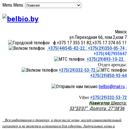
Menu
Menu:
Минск
ул.Переходная 66, пом.2,ком 7
ф.+375 17 355 51 82,+375 17 374 65 11
+375(44)545-82-22
;
+375(29)350-05-74
;
+375(44)7955647
+375(29)893-10-22
Отдел аренды:
+375(29)332-53-72
+375(29)850-93-64
belbio@mail.ru
;
+375(29)332-53-72
Viber
Навигатор
Широта:
53°53'07" Долгота: 27°38'36
Вся информация о товарах, в том числе цены, носит ознакомительный
характер и не является основанием для оферты. Актуальные цены и