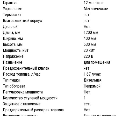
Гарантия
12 месяцев
Управление
Механическое
Термостат
нет
Влагозащитный корпус
нет
Дисплей
Нет
Длина, мм
1200 мм
Ширина, мм
400 мм
Высота, мм
530 мм
Мощность, кВт
20 кВт
Напряжение
220 В
Назначение
для помещения
Предохранительный клапан
нет
Расход топлива, л/час
1.67 л/час
Тип пушки
Дизельная
Тип обогрева
Непрямой
Регулировка мощности
Нет
Количество ступеней мощности
1
Защитное отключение
есть
Предварительный разогрев топлива
Нет
Встроенные защиты
Защита от перегре