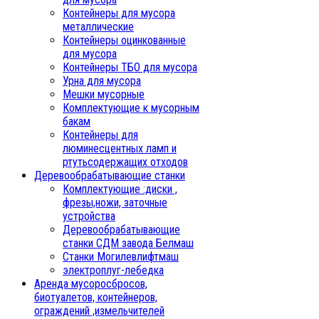
Контейнеры для мусора
металлические
Контейнеры оцинкованные
для мусора
Контейнеры ТБО для мусора
Урна для мусора
Мешки мусорные
Комплектующие к мусорным
бакам
Контейнеры для
люминесцентных ламп и
ртутьсодержащих отходов
Деревообрабатывающие станки
Комплектующие :диски ,
фрезы,ножи, заточные
устройства
Деревообрабатывающие
станки СДМ завода Белмаш
Станки Могилевлифтмаш
электроплуг-лебедка
Аренда мусоросбросов,
биотуалетов, контейнеров,
ограждений ,измельчителей