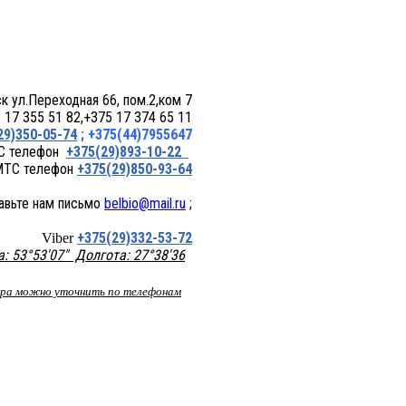
 пом.2,ком 7
17 355 51 82,+375 17 374 65 11
29)350-05-74
; +375(44)7955647
+375(29)893-10-22
+375(29)850-93-64
belbio@mail.ru
;
+375(29)332-53-72
Viber
 53°53'07" Долгота: 27°38'36
вара можно уточнить по телефонам