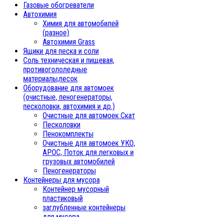
Газовые обогреватели
Автохимия
Химия для автомобилей
(разное)
Автохимия Grass
Ящики для песка и соли
Соль техническая и пищевая,
противогололедные
материалы,песок
Oборудование для автомоек
(очистные, пеногенераторы,
песколовки, автохимия и др.)
Очистные для автомоек Скат
Песколовки
Пенокомплекты
Очистные для автомоек УКО,
АРОС, Поток для легковых и
грузовых автомобилей
Пеногенераторы
Контейнеры для мусора
Контейнер мусорный
пластиковый
заглубленные контейнеры
для мусора