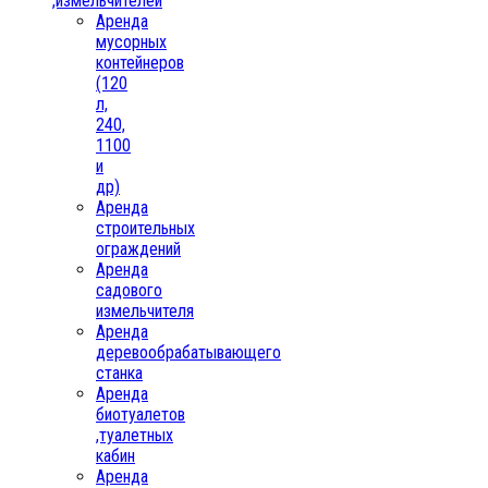
,измельчителей
Аренда
мусорных
контейнеров
(120
л,
240,
1100
и
др)
Аренда
строительных
ограждений
Аренда
садового
измельчителя
Аренда
деревообрабатывающего
станка
Аренда
биотуалетов
,туалетных
кабин
Аренда