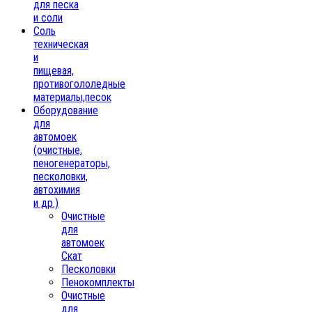
для песка
и соли
Соль
техническая
и
пищевая,
противогололедные
материалы,песок
Oборудование
для
автомоек
(очистные,
пеногенераторы,
песколовки,
автохимия
и др.)
Очистные
для
автомоек
Скат
Песколовки
Пенокомплекты
Очистные
для