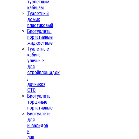
туалетным
кабинам
Туалетный
домик
пластиковый
Биотуалеты
портативные
жидкостные
Туалетные
кабины
уличные
для
стройплощадок
,
дачников,
СТО
Биотуалеты
торфяные
портативные
Биотуалеты
для
инвалидов
и
лиц