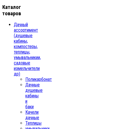
Каталог
товаров
Дачный
ассортимент
(душевые
кабины,
компостеры,
теплицы,
умывальникии,
садовые
измельчители
др)
Поликарбонат
Дачные
душевые
кабины
и
баки
Качели
дачные
Теплицы
умывальники