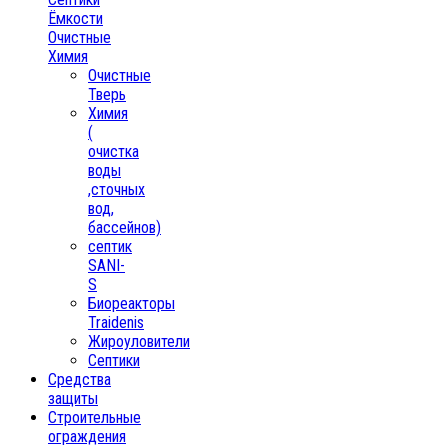
Ёмкости
Очистные
Химия
Очистные
Тверь
Химия
(
очистка
воды
,сточных
вод,
бассейнов)
септик
SANI-
S
Биореакторы
Traidenis
Жироуловители
Септики
Средства
защиты
Строительные
ограждения