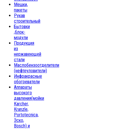
Мешки,
пакеты
Рукав
строительный
Бытовки
,блок-
модули
Продукция
из
нержавеющей
стали
Маслобензоотделители
(нефтеуловители)
Инфракрасные
обогреватели
Аппараты
высокого
давления(мойки
Karcher,
Kranzle,
Portotecnica,
Эско,
Bosch) и