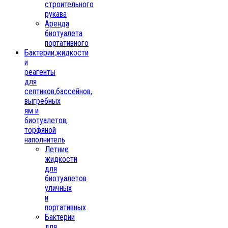
строительного
рукава
Аренда
биотуалета
портативного
Бактерии,жидкости
и
реагенты
для
септиков,бассейнов,
выгребных
ям и
биотуалетов,
торфяной
наполнитель
Летние
жидкости
для
биотуалетов
уличных
и
портативных
Бактерии
для