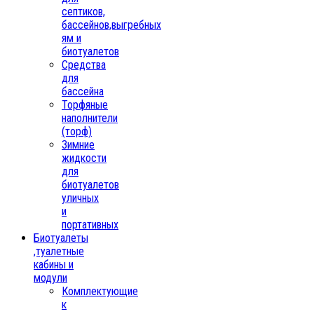
септиков,
бассейнов,выгребных
ям и
биотуалетов
Средства
для
бассейна
Торфяные
наполнители
(торф)
Зимние
жидкости
для
биотуалетов
уличных
и
портативных
Биотуалеты
,туалетные
кабины и
модули
Комплектующие
к