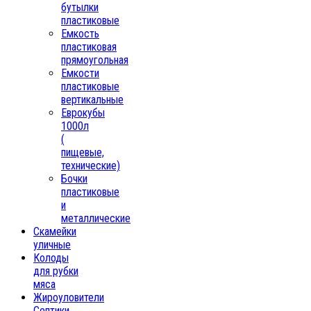
бутылки
пластиковые
Емкость
пластиковая
прямоугольная
Емкости
пластиковые
вертикальные
Еврокубы
1000л
(
пищевые,
технические)
Бочки
пластиковые
и
металлические
Скамейки
уличные
Колоды
для рубки
мяса
Жироуловители
Септики