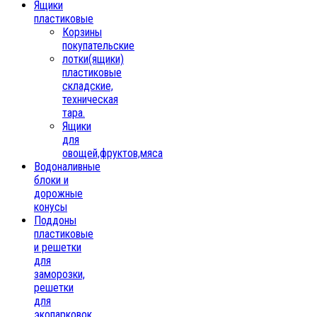
Ящики
пластиковые
Корзины
покупательские
лотки(ящики)
пластиковые
складские,
техническая
тара.
Ящики
для
овощей,фруктов,мяса
Водоналивные
блоки и
дорожные
конусы
Поддоны
пластиковые
и решетки
для
заморозки,
решетки
для
экопарковок