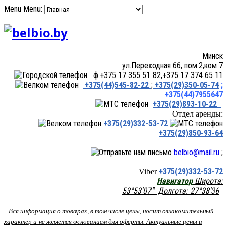
Menu
Menu:
Минск
ул.Переходная 66, пом.2,ком 7
ф.+375 17 355 51 82,+375 17 374 65 11
+375(44)545-82-22
;
+375(29)350-05-74
;
+375(44)7955647
+375(29)893-10-22
Отдел аренды:
+375(29)332-53-72
+375(29)850-93-64
belbio@mail.ru
;
+375(29)332-53-72
Viber
Навигатор
Широта:
53°53'07" Долгота: 27°38'36
Вся информация о товарах, в том числе цены, носит ознакомительный
характер и не является основанием для оферты. Актуальные цены и