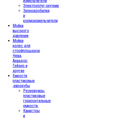
измельчители
Электроплуг,окучник
Зернодробилки
и
кормоизмельчители
Мойки
высокого
давления
Мойки
колес для
стройплощадок
Нева,
Аквадор,
Гейзер и
другие
Емкости
пластиковые
,еврокубы
Резервуары,
пластиковые
горизонтальные
емкости.
Канистры
и