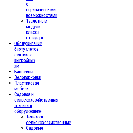
с
ограниченными
возможностями
Туалетные
модули
класса
стандарт
Обслуживание
биотуалетов,
септиков,
выгребных
ям
Бассейны
Велопарковки
Пластиковая
мебель
Садовая и
сельскохозяйственная
техника и
оборудование
Тележки
сельскохозяйственные
Садовые