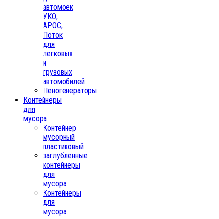
автомоек
УКО,
АРОС,
Поток
для
легковых
и
грузовых
автомобилей
Пеногенераторы
Контейнеры
для
мусора
Контейнер
мусорный
пластиковый
заглубленные
контейнеры
для
мусора
Контейнеры
для
мусора