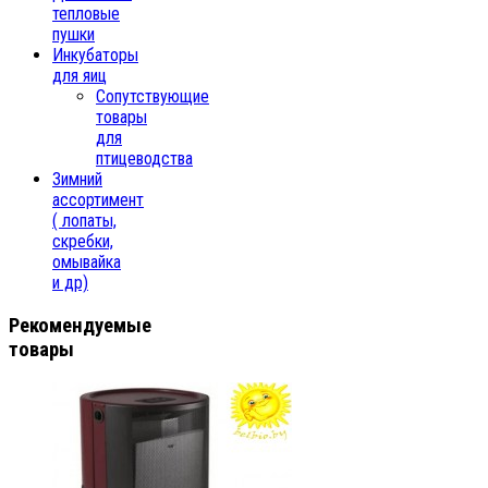
тепловые
пушки
Инкубаторы
для яиц
Сопутствующие
товары
для
птицеводства
Зимний
ассортимент
( лопаты,
скребки,
омывайка
и др)
Рекомендуемые
товары