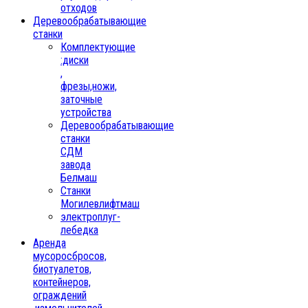
отходов
Деревообрабатывающие
станки
Комплектующие
:диски
,
фрезы,ножи,
заточные
устройства
Деревообрабатывающие
станки
СДМ
завода
Белмаш
Станки
Могилевлифтмаш
электроплуг-
лебедка
Аренда
мусоросбросов,
биотуалетов,
контейнеров,
ограждений