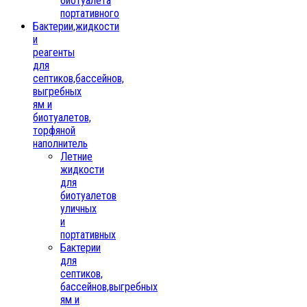
биотуалета
портативного
Бактерии,жидкости
и
реагенты
для
септиков,бассейнов,
выгребных
ям и
биотуалетов,
торфяной
наполнитель
Летние
жидкости
для
биотуалетов
уличных
и
портативных
Бактерии
для
септиков,
бассейнов,выгребных
ям и