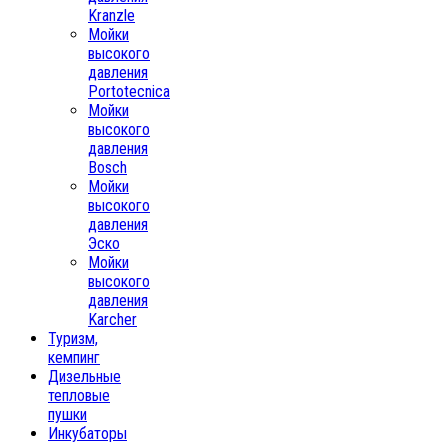
Kranzle
Мойки
высокого
давления
Portotecnica
Мойки
высокого
давления
Bosch
Мойки
высокого
давления
Эско
Мойки
высокого
давления
Karcher
Туризм,
кемпинг
Дизельные
тепловые
пушки
Инкубаторы