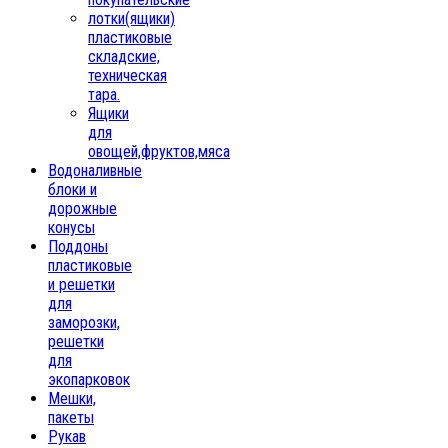
лотки(ящики)
пластиковые
складские,
техническая
тара.
Ящики
для
овощей,фруктов,мяса
Водоналивные
блоки и
дорожные
конусы
Поддоны
пластиковые
и решетки
для
заморозки,
решетки
для
экопарковок
Мешки,
пакеты
Рукав