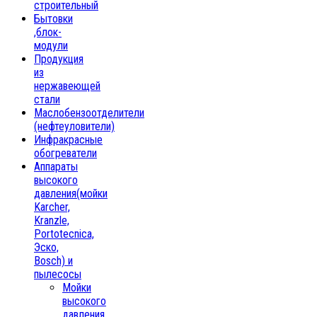
строительный
Бытовки
,блок-
модули
Продукция
из
нержавеющей
стали
Маслобензоотделители
(нефтеуловители)
Инфракрасные
обогреватели
Аппараты
высокого
давления(мойки
Karcher,
Kranzle,
Portotecnica,
Эско,
Bosch) и
пылесосы
Мойки
высокого
давления