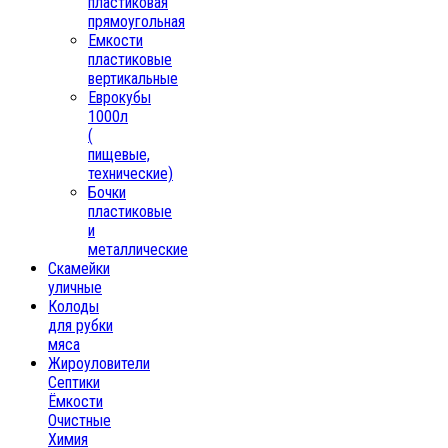
пластиковая
прямоугольная
Емкости
пластиковые
вертикальные
Еврокубы
1000л
(
пищевые,
технические)
Бочки
пластиковые
и
металлические
Скамейки
уличные
Колоды
для рубки
мяса
Жироуловители
Септики
Ёмкости
Очистные
Химия