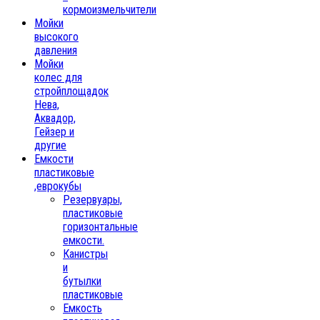
кормоизмельчители
Мойки
высокого
давления
Мойки
колес для
стройплощадок
Нева,
Аквадор,
Гейзер и
другие
Емкости
пластиковые
,еврокубы
Резервуары,
пластиковые
горизонтальные
емкости.
Канистры
и
бутылки
пластиковые
Емкость