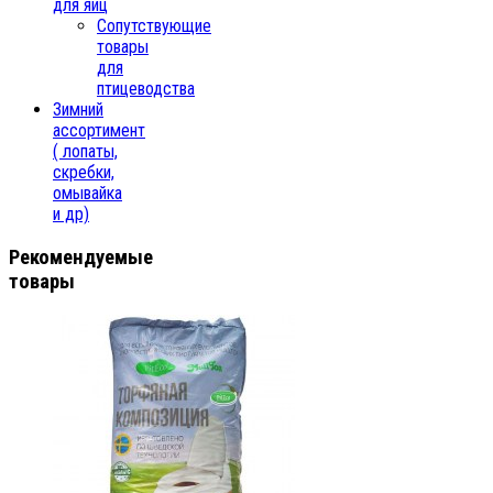
для яиц
Сопутствующие
товары
для
птицеводства
Зимний
ассортимент
( лопаты,
скребки,
омывайка
и др)
Рекомендуемые
товары