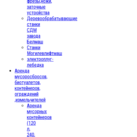
фрезы,ножи,
заточные
устройства
Деревообрабатывающие
станки
СДМ
завода
Белмаш
Станки
Могилевлифтмаш
электроплуг-
лебедка
Аренда
мусоросбросов,
биотуалетов,
контейнеров,
ограждений
,измельчителей
Аренда
мусорных
контейнеров
(120
л,
240,