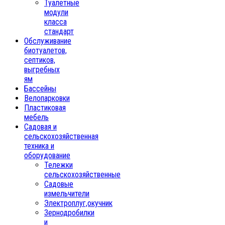
Туалетные
модули
класса
стандарт
Обслуживание
биотуалетов,
септиков,
выгребных
ям
Бассейны
Велопарковки
Пластиковая
мебель
Садовая и
сельскохозяйственная
техника и
оборудование
Тележки
сельскохозяйственные
Садовые
измельчители
Электроплуг,окучник
Зернодробилки
и