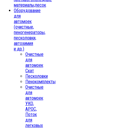
материалы,песок
Oборудование
для
автомоек
(очистные,
пеногенераторы,
песколовки,
автохимия
и др.)
Очистные
для
автомоек
Скат
Песколовки
Пенокомплекты
Очистные
для
автомоек
УКО,
АРОС,
Поток
для
легковых