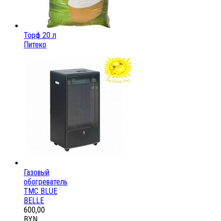
Торф 20 л
Питеко
Газовый
обогреватель
ТМС BLUE
BELLE
600,00
BYN