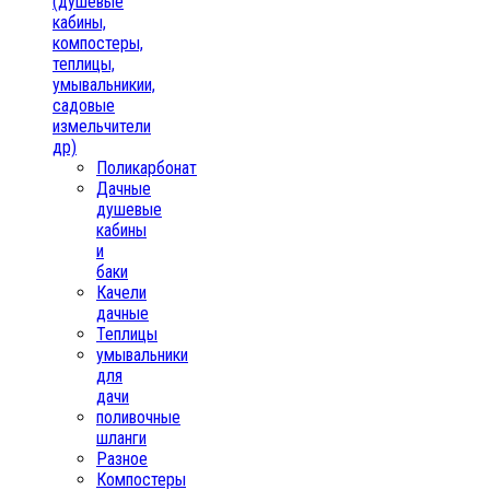
(душевые
кабины,
компостеры,
теплицы,
умывальникии,
садовые
измельчители
др)
Поликарбонат
Дачные
душевые
кабины
и
баки
Качели
дачные
Теплицы
умывальники
для
дачи
поливочные
шланги
Разное
Компостеры