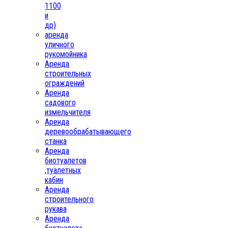
1100
и
др)
аренда
уличного
рукомойника
Аренда
строительных
ограждений
Аренда
садового
измельчителя
Аренда
деревообрабатывающего
станка
Аренда
биотуалетов
,туалетных
кабин
Аренда
строительного
рукава
Аренда