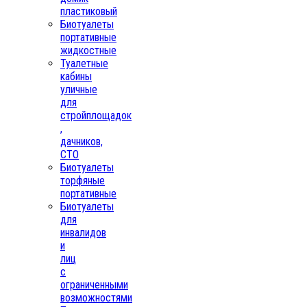
пластиковый
Биотуалеты
портативные
жидкостные
Туалетные
кабины
уличные
для
стройплощадок
,
дачников,
СТО
Биотуалеты
торфяные
портативные
Биотуалеты
для
инвалидов
и
лиц
с
ограниченными
возможностями