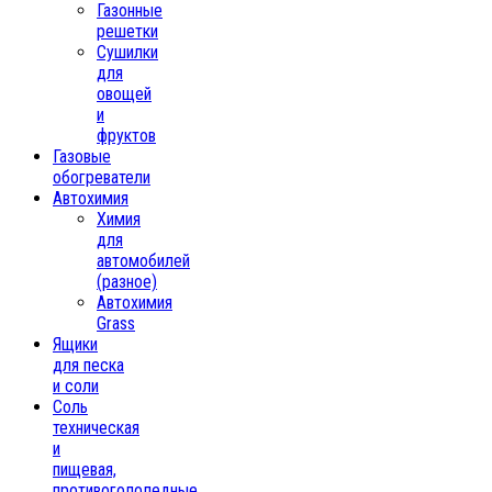
Газонные
решетки
Сушилки
для
овощей
и
фруктов
Газовые
обогреватели
Автохимия
Химия
для
автомобилей
(разное)
Автохимия
Grass
Ящики
для песка
и соли
Соль
техническая
и
пищевая,
противогололедные