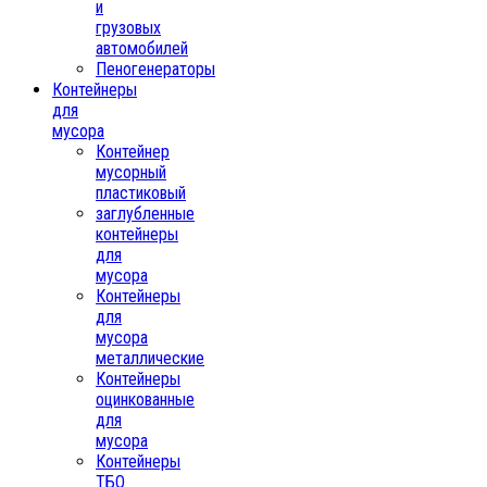
и
грузовых
автомобилей
Пеногенераторы
Контейнеры
для
мусора
Контейнер
мусорный
пластиковый
заглубленные
контейнеры
для
мусора
Контейнеры
для
мусора
металлические
Контейнеры
оцинкованные
для
мусора
Контейнеры
ТБО