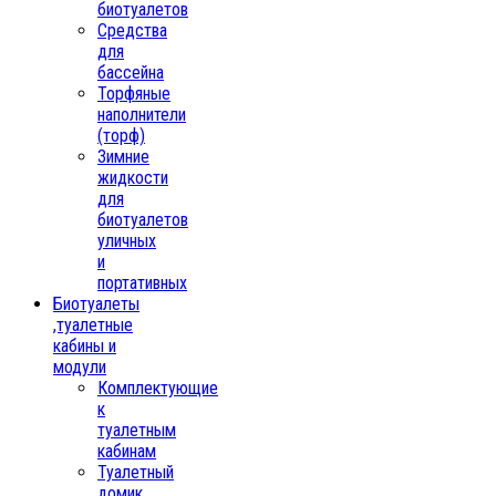
биотуалетов
Средства
для
бассейна
Торфяные
наполнители
(торф)
Зимние
жидкости
для
биотуалетов
уличных
и
портативных
Биотуалеты
,туалетные
кабины и
модули
Комплектующие
к
туалетным
кабинам
Туалетный
домик