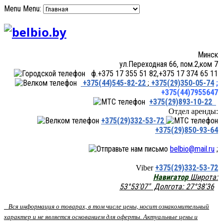
Menu
Menu:
Минск
ул.Переходная 66, пом.2,ком 7
ф.+375 17 355 51 82,+375 17 374 65 11
+375(44)545-82-22
;
+375(29)350-05-74
;
+375(44)7955647
+375(29)893-10-22
Отдел аренды:
+375(29)332-53-72
+375(29)850-93-64
belbio@mail.ru
;
+375(29)332-53-72
Viber
Навигатор
Широта:
53°53'07" Долгота: 27°38'36
Вся информация о товарах, в том числе цены, носит ознакомительный
характер и не является основанием для оферты. Актуальные цены и