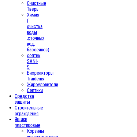
Очистные
Тверь
Химия
(
очистка
воды
,сточных
вод,
бассейнов)
септик
SANI-
S
Биореакторы
Traidenis
Жироуловители
Септики
Средства
защиты
Строительные
ограждения
Ящики
пластиковые
Корзины
покупательские