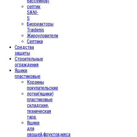
бассейнов)
септик
SANI-
S
Биореакторы
Traidenis
Жироуловители
Септики
Средства
защиты
Строительные
ограждения
Ящики
пластиковые
Корзины
покупательские
лотки(ящики)
пластиковые
складские,
техническая
тара.
Ящики
для
овощей,фруктов,мяса