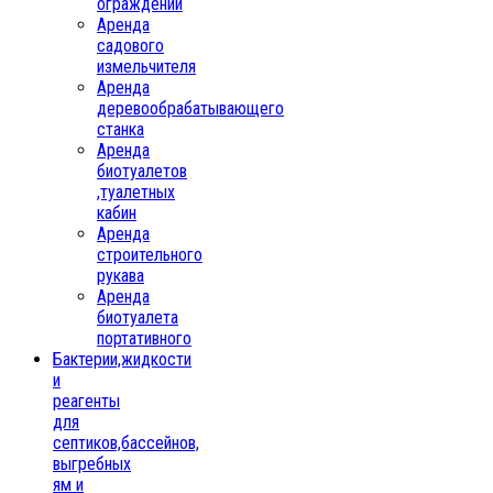
ограждений
Аренда
садового
измельчителя
Аренда
деревообрабатывающего
станка
Аренда
биотуалетов
,туалетных
кабин
Аренда
строительного
рукава
Аренда
биотуалета
портативного
Бактерии,жидкости
и
реагенты
для
септиков,бассейнов,
выгребных
ям и