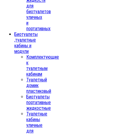
жидкости
для
биотуалетов
уличных
и
портативных
Биотуалеты
,туалетные
кабины и
модули
Комплектующие
к
туалетным
кабинам
Туалетный
домик
пластиковый
Биотуалеты
портативные
жидкостные
Туалетные
кабины
уличные
для