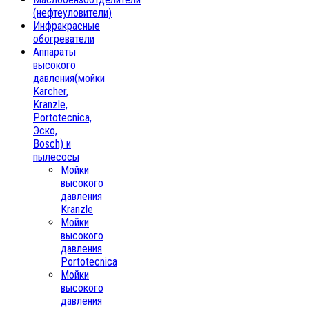
(нефтеуловители)
Инфракрасные
обогреватели
Аппараты
высокого
давления(мойки
Karcher,
Kranzle,
Portotecnica,
Эско,
Bosch) и
пылесосы
Мойки
высокого
давления
Kranzle
Мойки
высокого
давления
Portotecnica
Мойки
высокого
давления