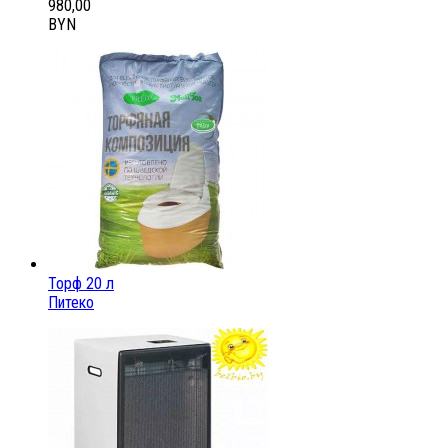
980,00
BYN
Торф 20 л
Питеко