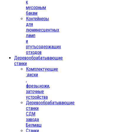
к
мусорным
бакам
Контейнеры
для
люминесцентных
ламп
и
ртутьсодержащих
отходов
Деревообрабатывающие
станки
Комплектующие
:диски
,
фрезы,ножи,
заточные
устройства
Деревообрабатывающие
станки
СДМ
завода
Белмаш
Станки