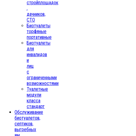
стройплощадок
,
дачников,
СТО
Биотуалеты
торфяные
портативные
Биотуалеты
для
инвалидов
и
лиц
с
ограниченными
возможностями
Туалетные
модули
класса
стандарт
Обслуживание
биотуалетов,
септиков,
выгребных
ям