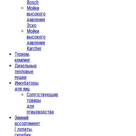
Bosch
Мойки
высокого
давления
Эско
Мойки
высокого
давления
Karcher
Туризм,
кемпинг
Дизельные
тепловые
пушки
Инкубаторы
для яиц
Сопутствующие
товары
для
птицеводства
Зимний
ассортимент
( лопаты,
скребки,