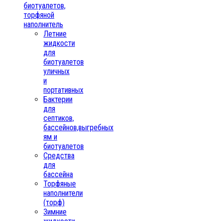
биотуалетов,
торфяной
наполнитель
Летние
жидкости
для
биотуалетов
уличных
и
портативных
Бактерии
для
септиков,
бассейнов,выгребных
ям и
биотуалетов
Средства
для
бассейна
Торфяные
наполнители
(торф)
Зимние