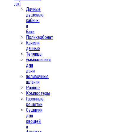
др)
Дачные
душевые
кабины
и
баки
Поликарбонат
Качели
дачные
Теплицы
умывальники
для
дачи
поливочные
шланги
Разное
Компостеры
Газонные
решетки
Сушилки
для
овощей
и