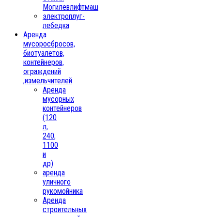
Могилевлифтмаш
электроплуг-
лебедка
Аренда
мусоросбросов,
биотуалетов,
контейнеров,
ограждений
,измельчителей
Аренда
мусорных
контейнеров
(120
л,
240,
1100
и
др)
аренда
уличного
рукомойника
Аренда
строительных