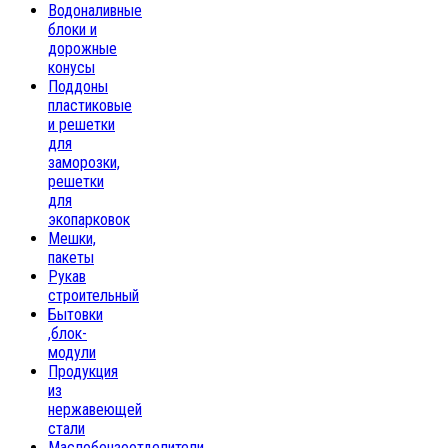
Водоналивные
блоки и
дорожные
конусы
Поддоны
пластиковые
и решетки
для
заморозки,
решетки
для
экопарковок
Мешки,
пакеты
Рукав
строительный
Бытовки
,блок-
модули
Продукция
из
нержавеющей
стали
Маслобензоотделители