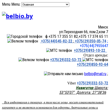
Menu
Menu:
Минск
ул.Переходная 66, пом.2,ком 7
ф.+375 17 355 51 82,+375 17 374 65 11
+375(44)545-82-22
;
+375(29)350-05-74
;
+375(44)7955647
+375(29)893-10-22
Отдел аренды:
+375(29)332-53-72
+375(29)850-93-64
belbio@mail.ru
;
+375(29)332-53-72
Viber
Навигатор
Широта:
53°53'07" Долгота: 27°38'36
Вся информация о товарах, в том числе цены, носит ознакомительный
характер и не является основанием для оферты. Актуальные цены и