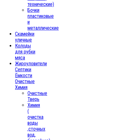
технические)
Бочки
пластиковые
и
металлические
Скамейки
уличные
Колоды
для рубки
мяса
Жироуловители
Септики
Ёмкости
Очистные
Химия
Очистные
Тверь
Химия
(
очистка
воды
,сточных
вод,