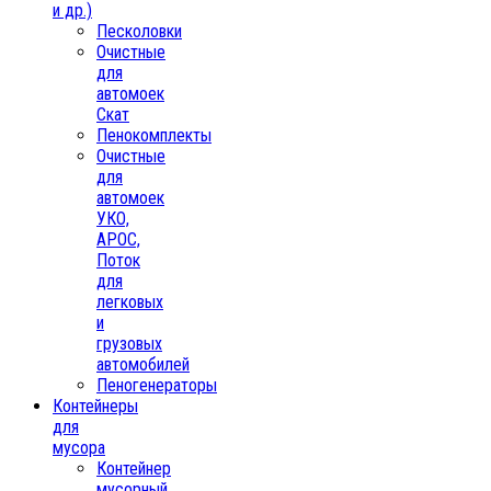
и др.)
Песколовки
Очистные
для
автомоек
Скат
Пенокомплекты
Очистные
для
автомоек
УКО,
АРОС,
Поток
для
легковых
и
грузовых
автомобилей
Пеногенераторы
Контейнеры
для
мусора
Контейнер
мусорный