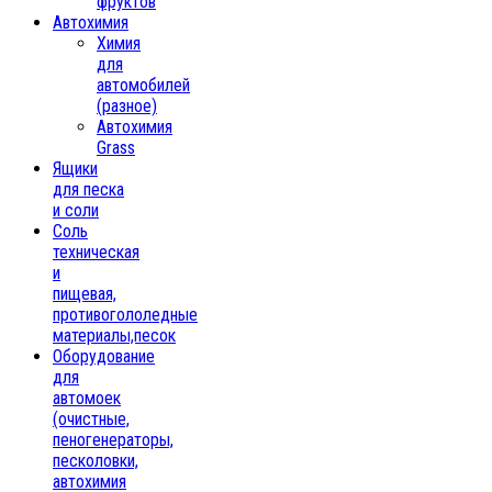
фруктов
Автохимия
Химия
для
автомобилей
(разное)
Автохимия
Grass
Ящики
для песка
и соли
Соль
техническая
и
пищевая,
противогололедные
материалы,песок
Oборудование
для
автомоек
(очистные,
пеногенераторы,
песколовки,
автохимия