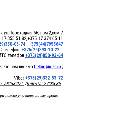
 пом.2,ком 7
17 355 51 82,+375 17 374 65 11
29)350-05-74
; +375(44)7955647
+375(29)893-10-22
+375(29)850-93-64
belbio@mail.ru
;
+375(29)332-53-72
Viber
 53°53'07" Долгота: 27°38'36
вара можно уточнить по телефонам