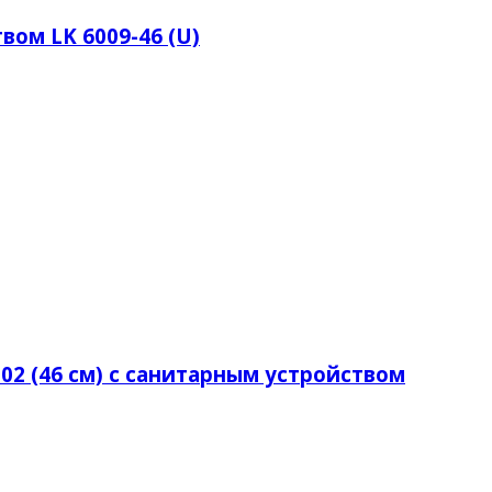
ом LK 6009-46 (U)
002 (46 см) с санитарным устройством