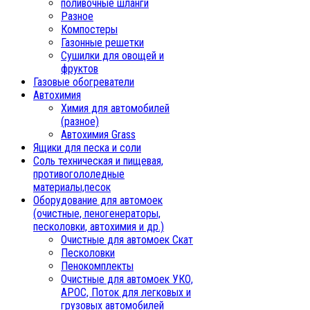
поливочные шланги
Разное
Компостеры
Газонные решетки
Сушилки для овощей и
фруктов
Газовые обогреватели
Автохимия
Химия для автомобилей
(разное)
Автохимия Grass
Ящики для песка и соли
Соль техническая и пищевая,
противогололедные
материалы,песок
Oборудование для автомоек
(очистные, пеногенераторы,
песколовки, автохимия и др.)
Очистные для автомоек Скат
Песколовки
Пенокомплекты
Очистные для автомоек УКО,
АРОС, Поток для легковых и
грузовых автомобилей