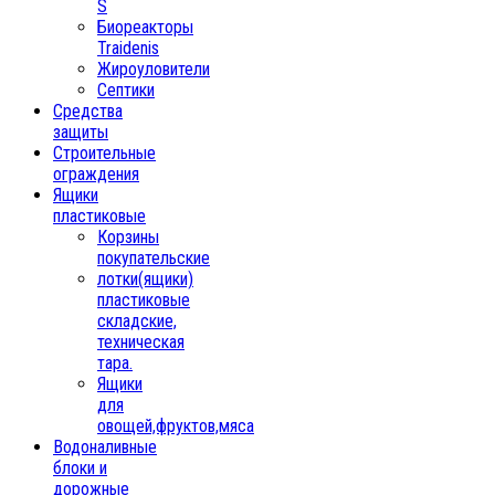
S
Биореакторы
Traidenis
Жироуловители
Септики
Средства
защиты
Строительные
ограждения
Ящики
пластиковые
Корзины
покупательские
лотки(ящики)
пластиковые
складские,
техническая
тара.
Ящики
для
овощей,фруктов,мяса
Водоналивные
блоки и
дорожные