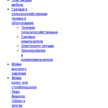
Пластиковая
мебель
Садовая и
сельскохозяйственная
техника и
оборудование
Тележки
сельскохозяйственные
Садовые
измельчители
Электроплуг,окучник
Зернодробилки
и
кормоизмельчители
Мойки
высокого
давления
Мойки
колес для
стройплощадок
Нева,
Аквадор,
Гейзер и
другие