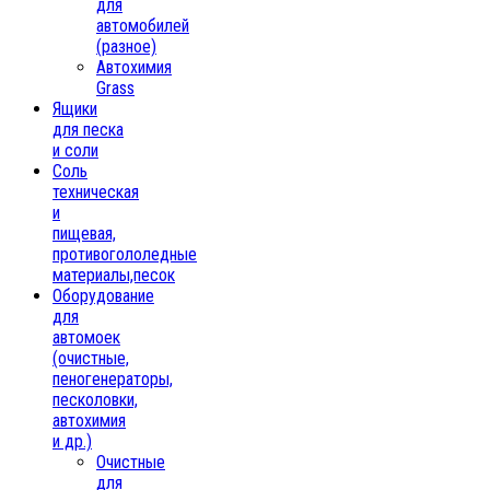
для
автомобилей
(разное)
Автохимия
Grass
Ящики
для песка
и соли
Соль
техническая
и
пищевая,
противогололедные
материалы,песок
Oборудование
для
автомоек
(очистные,
пеногенераторы,
песколовки,
автохимия
и др.)
Очистные
для