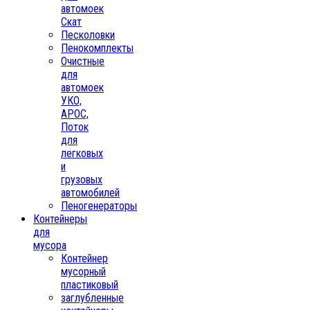
автомоек
Скат
Песколовки
Пенокомплекты
Очистные
для
автомоек
УКО,
АРОС,
Поток
для
легковых
и
грузовых
автомобилей
Пеногенераторы
Контейнеры
для
мусора
Контейнер
мусорный
пластиковый
заглубленные