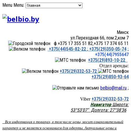
Menu
Menu:
Минск
ул.Переходная 66, пом.2,ком 7
ф.+375 17 355 51 82,+375 17 374 65 11
+375(44)545-82-22
;
+375(29)350-05-74
;
+375(44)7955647
+375(29)893-10-22
Отдел аренды:
+375(29)332-53-72
+375(29)850-93-64
belbio@mail.ru
;
+375(29)332-53-72
Viber
Навигатор
Широта:
53°53'07" Долгота: 27°38'36
Вся информация о товарах, в том числе цены, носит ознакомительный
характер и не является основанием для оферты. Актуальные цены и