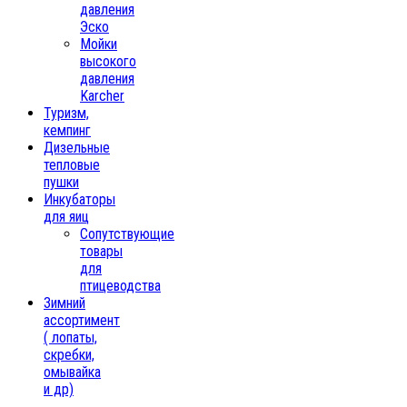
давления
Эско
Мойки
высокого
давления
Karcher
Туризм,
кемпинг
Дизельные
тепловые
пушки
Инкубаторы
для яиц
Сопутствующие
товары
для
птицеводства
Зимний
ассортимент
( лопаты,
скребки,
омывайка
и др)