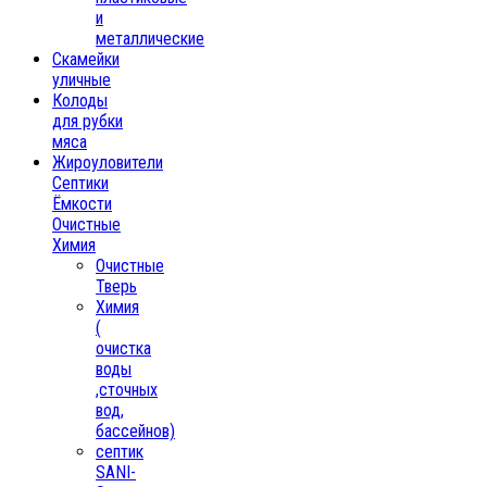
и
металлические
Скамейки
уличные
Колоды
для рубки
мяса
Жироуловители
Септики
Ёмкости
Очистные
Химия
Очистные
Тверь
Химия
(
очистка
воды
,сточных
вод,
бассейнов)
септик
SANI-