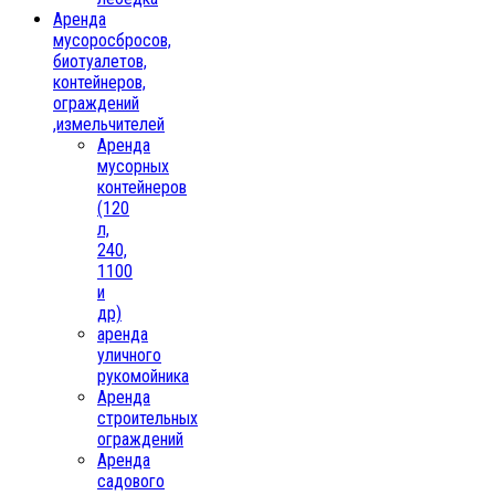
Аренда
мусоросбросов,
биотуалетов,
контейнеров,
ограждений
,измельчителей
Аренда
мусорных
контейнеров
(120
л,
240,
1100
и
др)
аренда
уличного
рукомойника
Аренда
строительных
ограждений
Аренда
садового