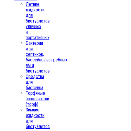
Летние
жидкости
для
биотуалетов
уличных
и
портативных
Бактерии
для
септиков,
бассейнов,выгребных
ям и
биотуалетов
Средства
для
бассейна
Торфяные
наполнители
(торф)
Зимние
жидкости
для
биотуалетов