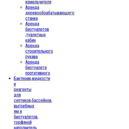
измельчителя
Аренда
деревообрабатывающего
станка
Аренда
биотуалетов
,туалетных
кабин
Аренда
строительного
рукава
Аренда
биотуалета
портативного
Бактерии,жидкости
и
реагенты
для
септиков,бассейнов,
выгребных
ям и
биотуалетов,
торфяной
наполнитель