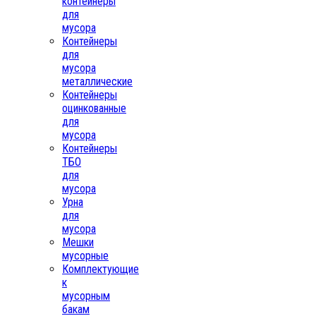
контейнеры
для
мусора
Контейнеры
для
мусора
металлические
Контейнеры
оцинкованные
для
мусора
Контейнеры
ТБО
для
мусора
Урна
для
мусора
Мешки
мусорные
Комплектующие
к
мусорным
бакам