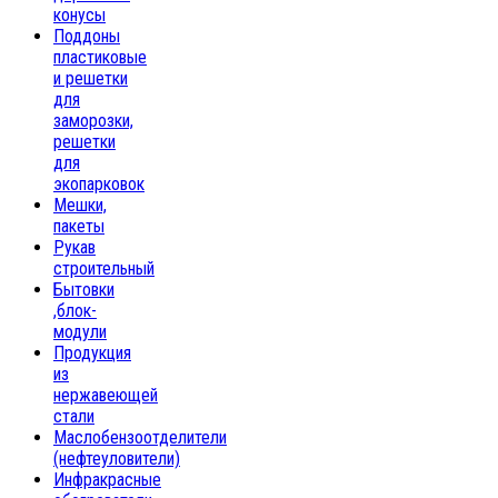
конусы
Поддоны
пластиковые
и решетки
для
заморозки,
решетки
для
экопарковок
Мешки,
пакеты
Рукав
строительный
Бытовки
,блок-
модули
Продукция
из
нержавеющей
стали
Маслобензоотделители
(нефтеуловители)
Инфракрасные