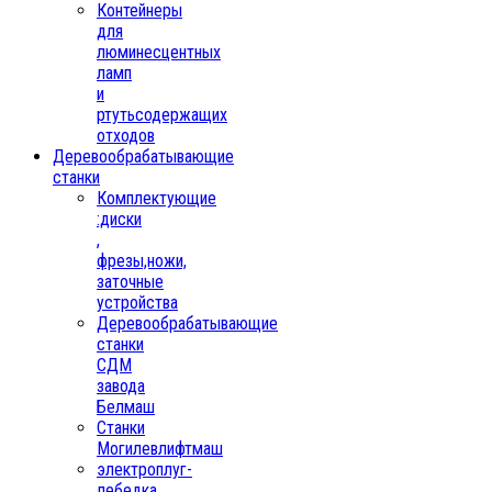
Контейнеры
для
люминесцентных
ламп
и
ртутьсодержащих
отходов
Деревообрабатывающие
станки
Комплектующие
:диски
,
фрезы,ножи,
заточные
устройства
Деревообрабатывающие
станки
СДМ
завода
Белмаш
Станки
Могилевлифтмаш
электроплуг-
лебедка