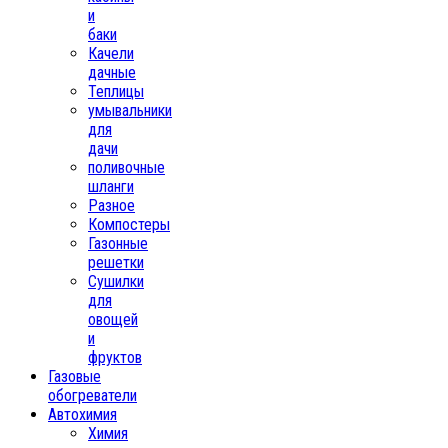
и
баки
Качели
дачные
Теплицы
умывальники
для
дачи
поливочные
шланги
Разное
Компостеры
Газонные
решетки
Сушилки
для
овощей
и
фруктов
Газовые
обогреватели
Автохимия
Химия