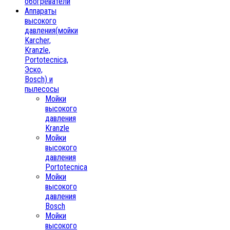
обогреватели
Аппараты
высокого
давления(мойки
Karcher,
Kranzle,
Portotecnica,
Эско,
Bosch) и
пылесосы
Мойки
высокого
давления
Kranzle
Мойки
высокого
давления
Portotecnica
Мойки
высокого
давления
Bosch
Мойки
высокого