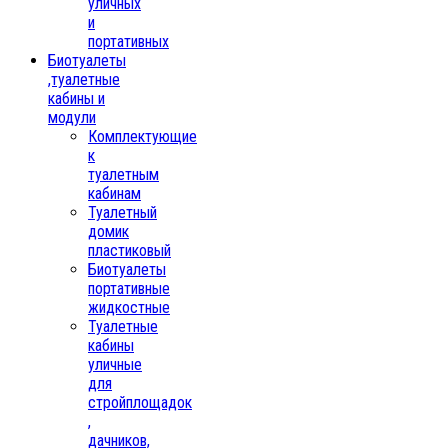
уличных
и
портативных
Биотуалеты
,туалетные
кабины и
модули
Комплектующие
к
туалетным
кабинам
Туалетный
домик
пластиковый
Биотуалеты
портативные
жидкостные
Туалетные
кабины
уличные
для
стройплощадок
,
дачников,