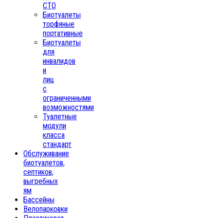
СТО
Биотуалеты
торфяные
портативные
Биотуалеты
для
инвалидов
и
лиц
с
ограниченными
возможностями
Туалетные
модули
класса
стандарт
Обслуживание
биотуалетов,
септиков,
выгребных
ям
Бассейны
Велопарковки