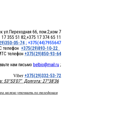
 пом.2,ком 7
17 355 51 82,+375 17 374 65 11
29)350-05-74
; +375(44)7955647
+375(29)893-10-22
+375(29)850-93-64
belbio@mail.ru
;
+375(29)332-53-72
Viber
 53°53'07" Долгота: 27°38'36
вара можно уточнить по телефонам