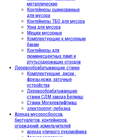
металлические
Контейнеры оцинкованные
для мусора
Контейнеры ТБО для мусора
Урна для мусора
Мешки мусорные
Комплектующие к мусорным
бакам
Контейнеры для
люминесцентных ламп и
ртутьсодержащих отходов
Деревообрабатывающие станки
Комплектующие :диски ,
фрезы,ножи, заточные
устройства
Деревообрабатывающие
станки СДМ завода Белмаш
Станки Могилевлифтмаш
электроплуг-лебедка
Аренда мусоросбросов,
биотуалетов, контейнеров,
ограждений ,измельчителей
аренда уличного рукомойника