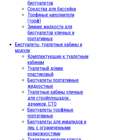
биотуалетов
Средства для бассейна
Торфяные наполнители
(торф)
Зимние жидкости для
биотуалетов уличных и
портативных
Биотуалеты ,туалетные кабины и
модули
Комплектующие к туалетным
кабинам
Туалетный домик
пластиковый
Биотуалеты портативные
жидкостные
Туалетные кабины уличные
для стройплощадок ,
дачников, СТО
Биотуалеты торфяные
портативные
Биотуалеты для инвалидов и
лиц с ограниченными
возможностями
Туалетные модули класса