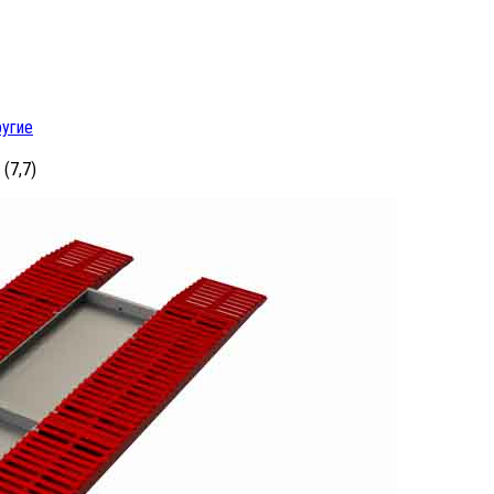
ругие
(7,7)