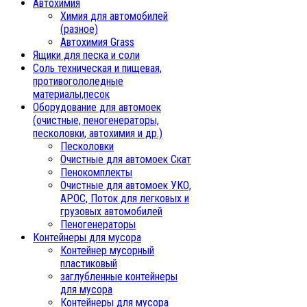
Автохимия
Химия для автомобилей
(разное)
Автохимия Grass
Ящики для песка и соли
Соль техническая и пищевая,
противогололедные
материалы,песок
Oборудование для автомоек
(очистные, пеногенераторы,
песколовки, автохимия и др.)
Песколовки
Очистные для автомоек Скат
Пенокомплекты
Очистные для автомоек УКО,
АРОС, Поток для легковых и
грузовых автомобилей
Пеногенераторы
Контейнеры для мусора
Контейнер мусорный
пластиковый
заглубленные контейнеры
для мусора
Контейнеры для мусора