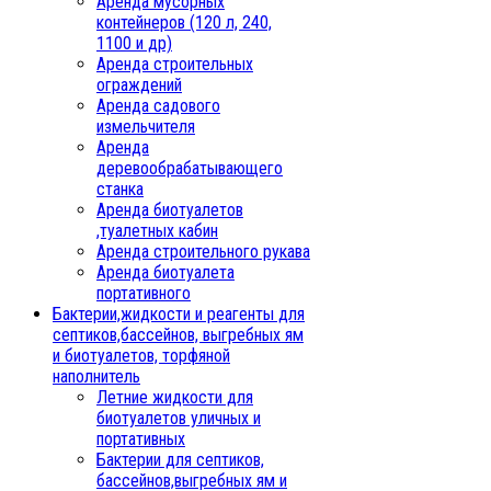
Аренда мусорных
контейнеров (120 л, 240,
1100 и др)
Аренда строительных
ограждений
Аренда садового
измельчителя
Аренда
деревообрабатывающего
станка
Аренда биотуалетов
,туалетных кабин
Аренда строительного рукава
Аренда биотуалета
портативного
Бактерии,жидкости и реагенты для
септиков,бассейнов, выгребных ям
и биотуалетов, торфяной
наполнитель
Летние жидкости для
биотуалетов уличных и
портативных
Бактерии для септиков,
бассейнов,выгребных ям и