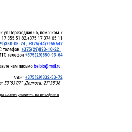
 пом.2,ком 7
17 355 51 82,+375 17 374 65 11
29)350-05-74
; +375(44)7955647
+375(29)893-10-22
+375(29)850-93-64
belbio@mail.ru
;
+375(29)332-53-72
Viber
 53°53'07" Долгота: 27°38'36
вара можно уточнить по телефонам