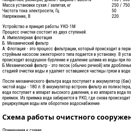
Масса установки сухая / залитая, кг
250 / 750
Частота тока электросети, Гц
50
Напряжение, В
220
Устройство и принцип работы УКО-1М
Процесс очистки состоит из двух ступеней:
А. Импеллерная флотация
Б. Механический фильтр
А. Флотация - это процесс фильтрации, который происходит в перв
струйным насосом эжекторного типа подается в установку. В уста
происходит воздушное бурление и удаление шлама из воды при п
Б.Механический фильтр - это песок (обычно речной) или дроблены
стадией очистки воды и удаляет оставшиеся частицы грязи в воде
После механического фильтра вода поступает в аккумулятор (бак)
чистой воды - 180 л. В аккумулятор встроен фильтр из полиэстер
вода поступает в аппарат высокого давления, а из аппарата вода 
приямок. Из приямка вода забирается в УКО, где снова происходи
рециркуляция воды или оборотное водоснабжение.
Схема работы очистного сооруже
Примечания к схеме: