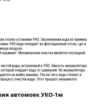
ом отсеке установки УКО. Загрязненная вода из приямка
новке УКО вода попадает во флотационный отсек, где и
омощи воздуха.
й керамзит. Механическая очистка является последней
.
 чистой воды, встроенный в УКО. Емкость аккумулятора
а, который очищает воду от шампуней. Из аккумулятора
подается на мойку машины. После чего вода стекает в
т процесс очистки воды. Этот процесс называется
ния автомоек УКО-1м