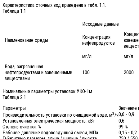
Характеристика сточных вод приведена в табл. 1.1.
Таблица 1.1
Исходные данные
Концен
Концентрация
Наименование среды
взвеше
нефтепродуктов
вещест
мг/л
мг/л
Вода, загрязненная
нефтепродуктами и взвешенными
100
2000
веществами
Номинальные параметры установок УКО-1м
Таблица 2.1
Параметры
Значение
3
0,6 - 0,9
Производительность установки по очищаемой воде, м
/ч
Установленная электрическая мощность, кВт
0,6
Степень очистки, %
99 %
Рабочее давление водовоздушной смеси, МПа
0,15 - 0,2
Габаритные размеры, длина / ширина / высота
750 / 550