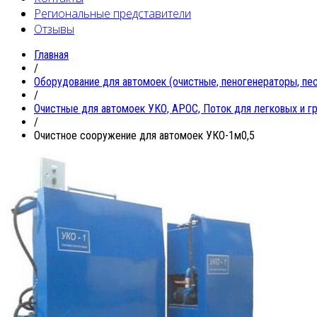
Региональные представители
Отзывы
Главная
/
Oборудование для автомоек (очистные, пеногенераторы, песк
/
Очистные для автомоек УКО, АРОС, Поток для легковых и г
/
Очистное сооружение для автомоек УКО-1м0,5