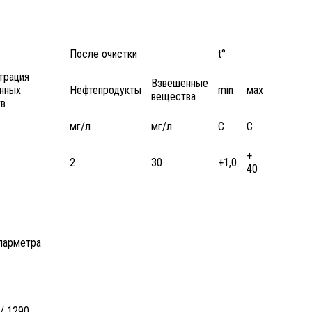
После очистки
t°
трация
Взвешенные
нных
Нефтепродукты
min
мах
вещества
в
мг/л
мг/л
С
С
+
2
30
+1,0
40
 парметра
 / 1290