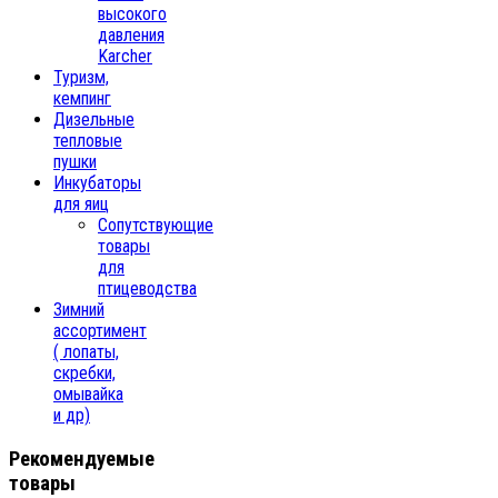
высокого
давления
Karcher
Туризм,
кемпинг
Дизельные
тепловые
пушки
Инкубаторы
для яиц
Сопутствующие
товары
для
птицеводства
Зимний
ассортимент
( лопаты,
скребки,
омывайка
и др)
Рекомендуемые
товары