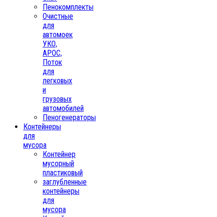
Пенокомплекты
Очистные
для
автомоек
УКО,
АРОС,
Поток
для
легковых
и
грузовых
автомобилей
Пеногенераторы
Контейнеры
для
мусора
Контейнер
мусорный
пластиковый
заглубленные
контейнеры
для
мусора