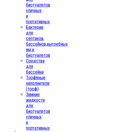
биотуалетов
уличных
и
портативных
Бактерии
для
септиков,
бассейнов,выгребных
ям и
биотуалетов
Средства
для
бассейна
Торфяные
наполнители
(торф)
Зимние
жидкости
для
биотуалетов
уличных
и
портативных