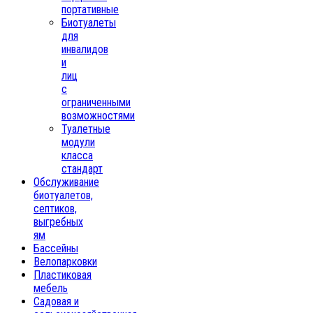
портативные
Биотуалеты
для
инвалидов
и
лиц
с
ограниченными
возможностями
Туалетные
модули
класса
стандарт
Обслуживание
биотуалетов,
септиков,
выгребных
ям
Бассейны
Велопарковки
Пластиковая
мебель
Садовая и