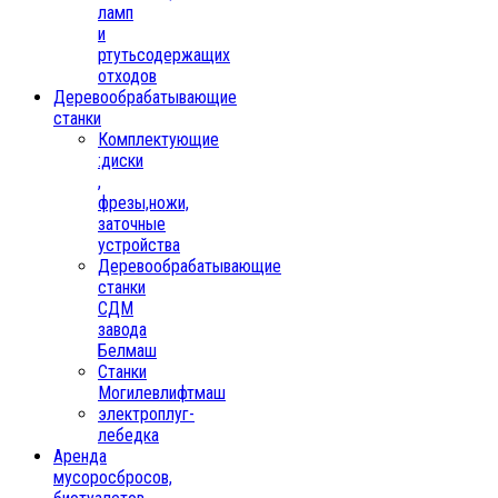
ламп
и
ртутьсодержащих
отходов
Деревообрабатывающие
станки
Комплектующие
:диски
,
фрезы,ножи,
заточные
устройства
Деревообрабатывающие
станки
СДМ
завода
Белмаш
Станки
Могилевлифтмаш
электроплуг-
лебедка
Аренда
мусоросбросов,