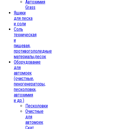
Автохимия
Grass
Ящики
для песка
и соли
Соль
техническая
и
пищевая,
противогололедные
материалы,песок
Oборудование
для
автомоек
(очистные,
пеногенераторы,
песколовки,
автохимия
и др.)
Песколовки
Очистные
для
автомоек
Скат