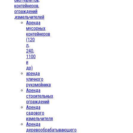
биотуалетов,
контейнеров,
ограждений
,измельчителей
Аренда
мусорных
контейнеров
(120
л,
240,
1100
и
др)
аренда
уличного
рукомойника
Аренда
строительных
ограждений
Аренда
садового
измельчителя
Аренда
деревообрабатывающего