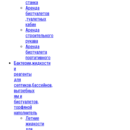
станка
Аренда
биотуалетов
,туалетных
кабин
Аренда
строительного
рукава
Аренда
биотуалета
портативного
Бактерии,жидкости
и
реагенты
для
септиков,бассейнов,
выгребных
ям и
биотуалетов,
торфяной
наполнитель
Летние
жидкости
для