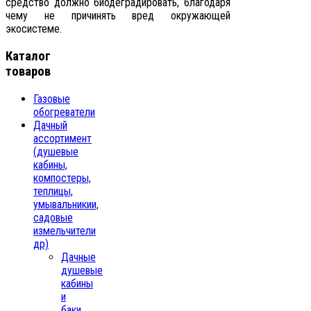
средство должно биодеградировать, благодаря
чему не причинять вред окружающей
экосистеме.
Каталог
товаров
Газовые
обогреватели
Дачный
ассортимент
(душевые
кабины,
компостеры,
теплицы,
умывальникии,
садовые
измельчители
др)
Дачные
душевые
кабины
и
баки