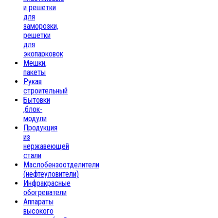
и решетки
для
заморозки,
решетки
для
экопарковок
Мешки,
пакеты
Рукав
строительный
Бытовки
,блок-
модули
Продукция
из
нержавеющей
стали
Маслобензоотделители
(нефтеуловители)
Инфракрасные
обогреватели
Аппараты
высокого