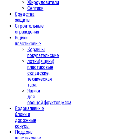
Жироуловители
Септики
Средства
защиты
Строительные
ограждения
Ящики
пластиковые
Корзины
покупательские
лотки(ящики)
пластиковые
складские,
техническая
тара.
Ящики
для
овощей,фруктов,мяса
Водоналивные
блоки и
дорожные
конусы
Поддоны
пластиковые