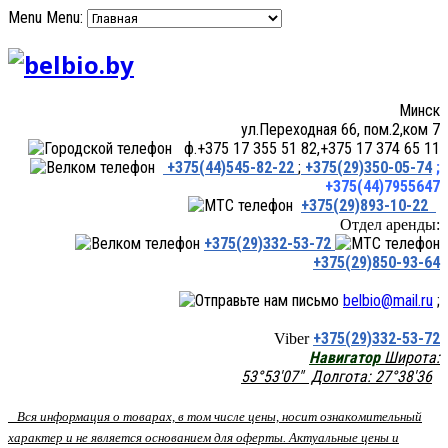
Menu
Menu:
Минск
ул.Переходная 66, пом.2,ком 7
ф.+375 17 355 51 82,+375 17 374 65 11
+375(44)545-82-22
;
+375(29)350-05-74
;
+375(44)7955647
+375(29)893-10-22
Отдел аренды:
+375(29)332-53-72
+375(29)850-93-64
belbio@mail.ru
;
+375(29)332-53-72
Viber
Навигатор
Широта:
53°53'07" Долгота: 27°38'36
Вся информация о товарах, в том числе цены, носит ознакомительный
характер и не является основанием для оферты. Актуальные цены и