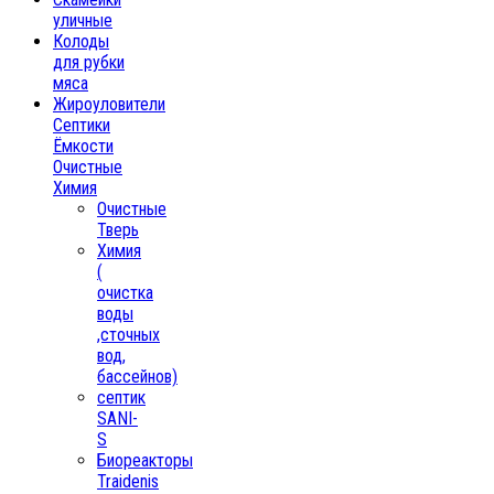
уличные
Колоды
для рубки
мяса
Жироуловители
Септики
Ёмкости
Очистные
Химия
Очистные
Тверь
Химия
(
очистка
воды
,сточных
вод,
бассейнов)
септик
SANI-
S
Биореакторы
Traidenis