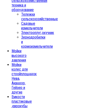
сельскохозяйственная
техника и
оборудование
Тележки
сельскохозяйственные
Садовые
измельчители
Электроплуг,окучник
Зернодробилки
и
кормоизмельчители
Мойки
высокого
давления
Мойки
колес для
стройплощадок
Нева,
Аквадор,
Гейзер и
другие
Емкости
пластиковые
,еврокубы