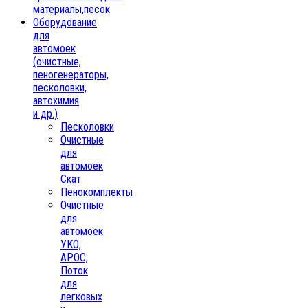
материалы,песок
Oборудование
для
автомоек
(очистные,
пеногенераторы,
песколовки,
автохимия
и др.)
Песколовки
Очистные
для
автомоек
Скат
Пенокомплекты
Очистные
для
автомоек
УКО,
АРОС,
Поток
для
легковых