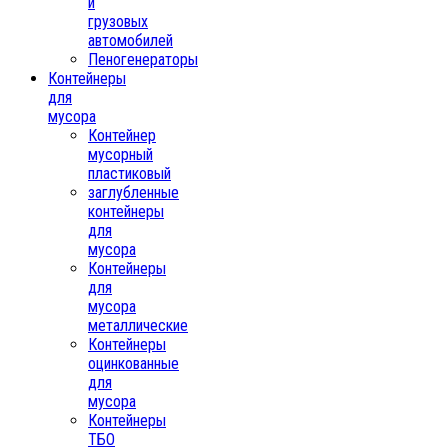
и
грузовых
автомобилей
Пеногенераторы
Контейнеры
для
мусора
Контейнер
мусорный
пластиковый
заглубленные
контейнеры
для
мусора
Контейнеры
для
мусора
металлические
Контейнеры
оцинкованные
для
мусора
Контейнеры
ТБО