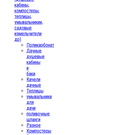
кабины,
компостеры,
теплицы,
умывальникии,
садовые
измельчители
др)
Поликарбонат
Дачные
душевые
кабины
и
баки
Качели
дачные
Теплицы
умывальники
для
дачи
поливочные
шланги
Разное
Компостеры