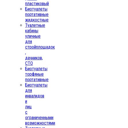
пластиковый
Биотуалеты
портативные
жидкостные
Туалетные
кабины
уличные
для
стройплощадок
,
дачников,
СТО
Биотуалеты
торфяные
портативные
Биотуалеты
для
инвалидов
и
лиц
с
ограниченными
возможностями