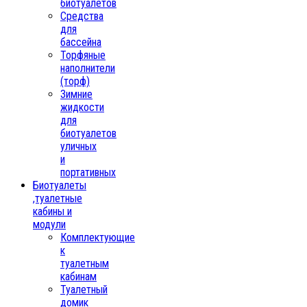
биотуалетов
Средства
для
бассейна
Торфяные
наполнители
(торф)
Зимние
жидкости
для
биотуалетов
уличных
и
портативных
Биотуалеты
,туалетные
кабины и
модули
Комплектующие
к
туалетным
кабинам
Туалетный
домик