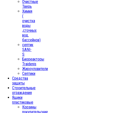
Очистные
Тверь
Химия
(
очистка
воды
,сточных
вод,
бассейнов)
септик
SANI-
S
Биореакторы
Traidenis
Жироуловители
Септики
Средства
защиты
Строительные
ограждения
Ящики
пластиковые
Корзины
покупательские