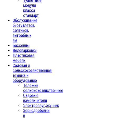
Туалетные
модули
класса
стандарт
Обслуживание
биотуалетов,
септиков,
выгребных
ям
Бассейны
Велопарковки
Пластиковая
мебель
Садовая и
сельскохозяйственная
техника и
оборудование
Тележки
сельскохозяйственные
Садовые
измельчители
Электроплуг,окучник
Зернодробилки
и