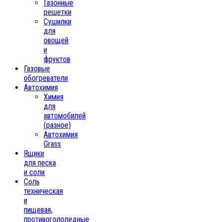
Газонные
решетки
Сушилки
для
овощей
и
фруктов
Газовые
обогреватели
Автохимия
Химия
для
автомобилей
(разное)
Автохимия
Grass
Ящики
для песка
и соли
Соль
техническая
и
пищевая,
противогололедные