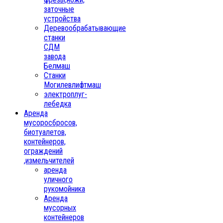
заточные
устройства
Деревообрабатывающие
станки
СДМ
завода
Белмаш
Станки
Могилевлифтмаш
электроплуг-
лебедка
Аренда
мусоросбросов,
биотуалетов,
контейнеров,
ограждений
,измельчителей
аренда
уличного
рукомойника
Аренда
мусорных
контейнеров