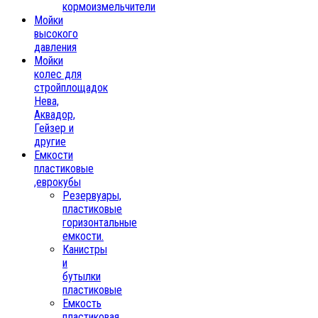
кормоизмельчители
Мойки
высокого
давления
Мойки
колес для
стройплощадок
Нева,
Аквадор,
Гейзер и
другие
Емкости
пластиковые
,еврокубы
Резервуары,
пластиковые
горизонтальные
емкости.
Канистры
и
бутылки
пластиковые
Емкость
пластиковая