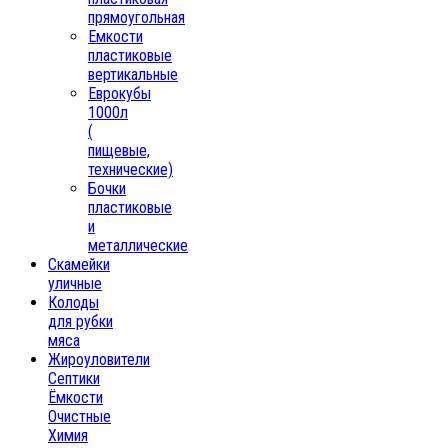
прямоугольная
Емкости
пластиковые
вертикальные
Еврокубы
1000л
(
пищевые,
технические)
Бочки
пластиковые
и
металлические
Скамейки
уличные
Колоды
для рубки
мяса
Жироуловители
Септики
Ёмкости
Очистные
Химия