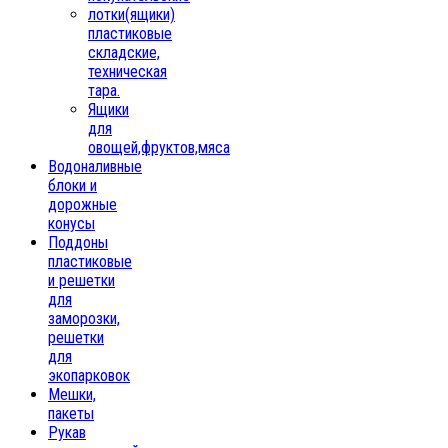
лотки(ящики)
пластиковые
складские,
техническая
тара.
Ящики
для
овощей,фруктов,мяса
Водоналивные
блоки и
дорожные
конусы
Поддоны
пластиковые
и решетки
для
заморозки,
решетки
для
экопарковок
Мешки,
пакеты
Рукав