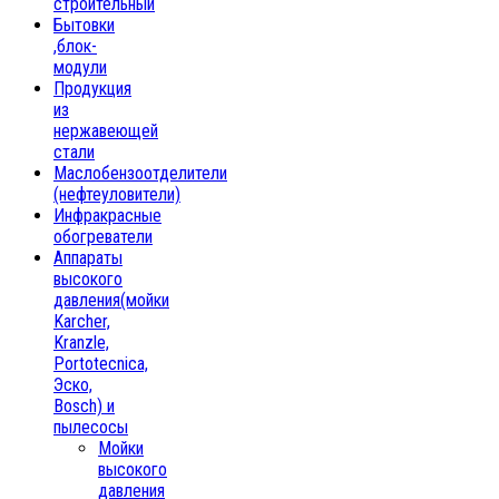
строительный
Бытовки
,блок-
модули
Продукция
из
нержавеющей
стали
Маслобензоотделители
(нефтеуловители)
Инфракрасные
обогреватели
Аппараты
высокого
давления(мойки
Karcher,
Kranzle,
Portotecnica,
Эско,
Bosch) и
пылесосы
Мойки
высокого
давления