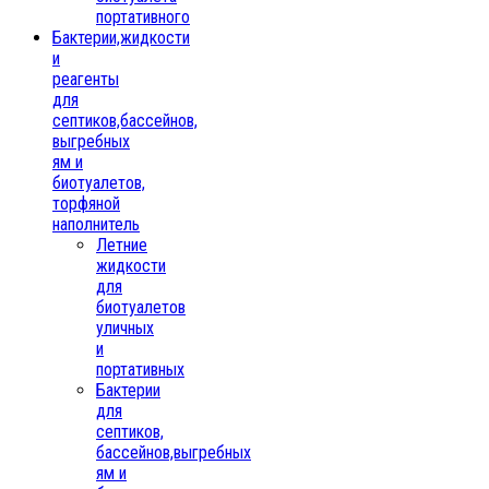
портативного
Бактерии,жидкости
и
реагенты
для
септиков,бассейнов,
выгребных
ям и
биотуалетов,
торфяной
наполнитель
Летние
жидкости
для
биотуалетов
уличных
и
портативных
Бактерии
для
септиков,
бассейнов,выгребных
ям и