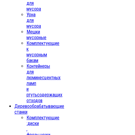
для
мусора
Урна
для
мусора
Мешки
мусорные
Комплектующие
к
мусорным
бакам
Контейнеры
для
люминесцентных
ламп
и
ртутьсодержащих
отходов
Деревообрабатывающие
станки
Комплектующие
:диски
,
фрезы,ножи,