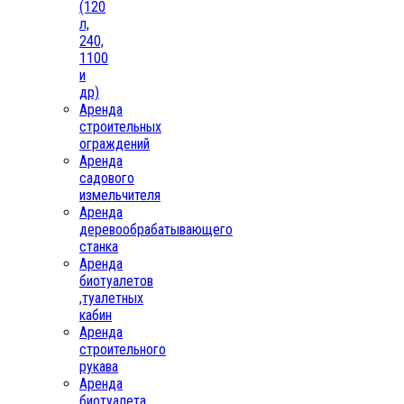
(120
л,
240,
1100
и
др)
Аренда
строительных
ограждений
Аренда
садового
измельчителя
Аренда
деревообрабатывающего
станка
Аренда
биотуалетов
,туалетных
кабин
Аренда
строительного
рукава
Аренда
биотуалета