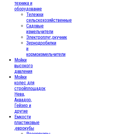
техника и
оборудование
Тележки
сельскохозяйственные
Садовые
измельчители
Электроплуг,окучник
Зернодробилки
и
кормоизмельчители
Мойки
высокого
давления
Мойки
колес для
стройплощадок
Нева,
Аквадор,
Гейзер и
другие
Емкости
пластиковые
,еврокубы
Резервуары,