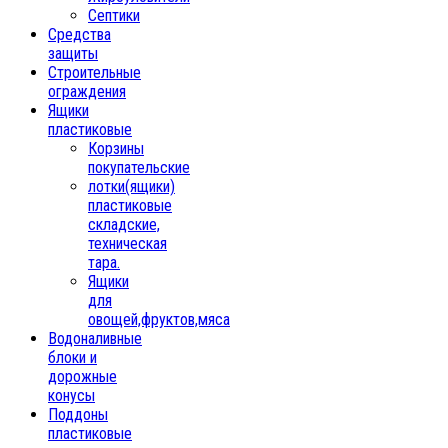
Септики
Средства
защиты
Строительные
ограждения
Ящики
пластиковые
Корзины
покупательские
лотки(ящики)
пластиковые
складские,
техническая
тара.
Ящики
для
овощей,фруктов,мяса
Водоналивные
блоки и
дорожные
конусы
Поддоны
пластиковые