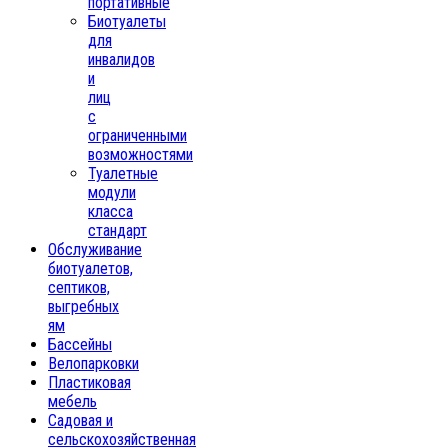
портативные
Биотуалеты
для
инвалидов
и
лиц
с
ограниченными
возможностями
Туалетные
модули
класса
стандарт
Обслуживание
биотуалетов,
септиков,
выгребных
ям
Бассейны
Велопарковки
Пластиковая
мебель
Садовая и
сельскохозяйственная