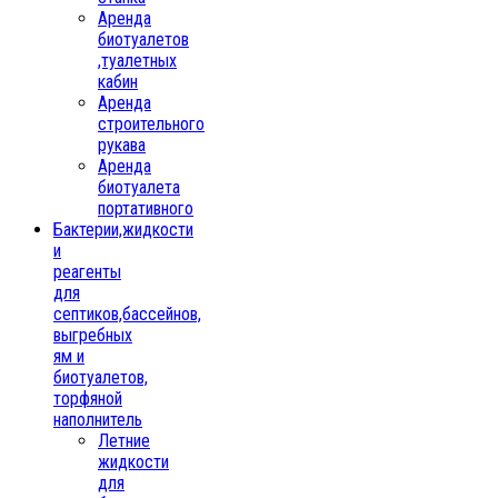
Аренда
биотуалетов
,туалетных
кабин
Аренда
строительного
рукава
Аренда
биотуалета
портативного
Бактерии,жидкости
и
реагенты
для
септиков,бассейнов,
выгребных
ям и
биотуалетов,
торфяной
наполнитель
Летние
жидкости
для