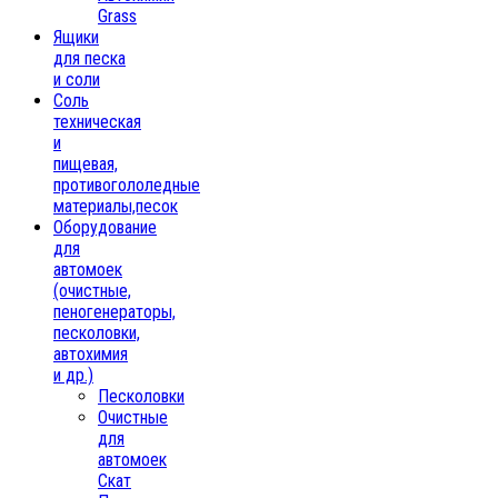
Grass
Ящики
для песка
и соли
Соль
техническая
и
пищевая,
противогололедные
материалы,песок
Oборудование
для
автомоек
(очистные,
пеногенераторы,
песколовки,
автохимия
и др.)
Песколовки
Очистные
для
автомоек
Скат