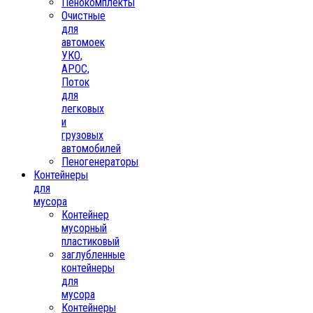
Пенокомплекты
Очистные
для
автомоек
УКО,
АРОС,
Поток
для
легковых
и
грузовых
автомобилей
Пеногенераторы
Контейнеры
для
мусора
Контейнер
мусорный
пластиковый
заглубленные
контейнеры
для
мусора
Контейнеры