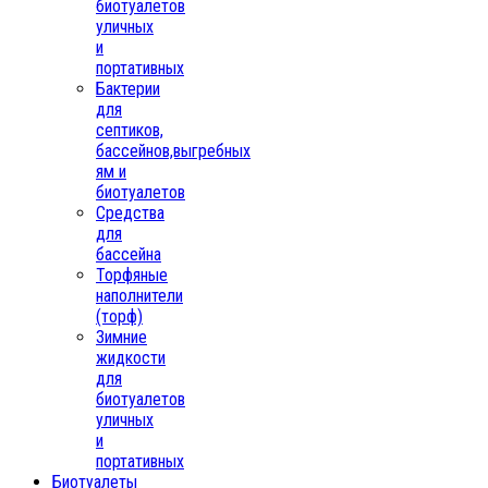
биотуалетов
уличных
и
портативных
Бактерии
для
септиков,
бассейнов,выгребных
ям и
биотуалетов
Средства
для
бассейна
Торфяные
наполнители
(торф)
Зимние
жидкости
для
биотуалетов
уличных
и
портативных
Биотуалеты