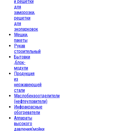
и решетки
для
заморозки,
решетки
для
экопарковок
Мешки,
пакеты
Рукав
строительный
Бытовки
,блок-
модули
Продукция
из
нержавеющей
стали
Маслобензоотделители
(нефтеуловители)
Инфракрасные
обогреватели
Аппараты
высокого
давления(мойки