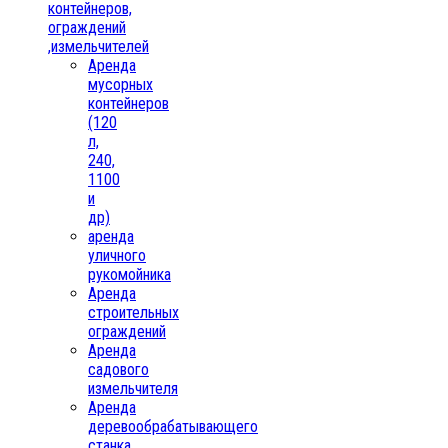
контейнеров,
ограждений
,измельчителей
Аренда
мусорных
контейнеров
(120
л,
240,
1100
и
др)
аренда
уличного
рукомойника
Аренда
строительных
ограждений
Аренда
садового
измельчителя
Аренда
деревообрабатывающего
станка