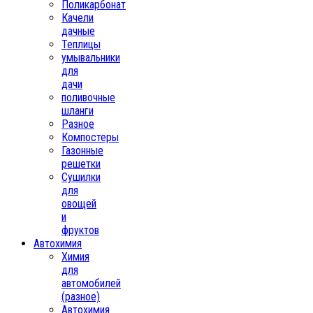
Поликарбонат
Качели
дачные
Теплицы
умывальники
для
дачи
поливочные
шланги
Разное
Компостеры
Газонные
решетки
Сушилки
для
овощей
и
фруктов
Автохимия
Химия
для
автомобилей
(разное)
Автохимия