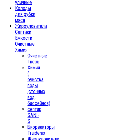
уличные
Колоды
для рубки
мяса
Жироуловители
Септики
Ёмкости
Очистные
Химия
Очистные
Тверь
Химия
(
очистка
воды
,сточных
вод,
бассейнов)
септик
SANI-
S
Биореакторы
Traidenis
Жироуловители