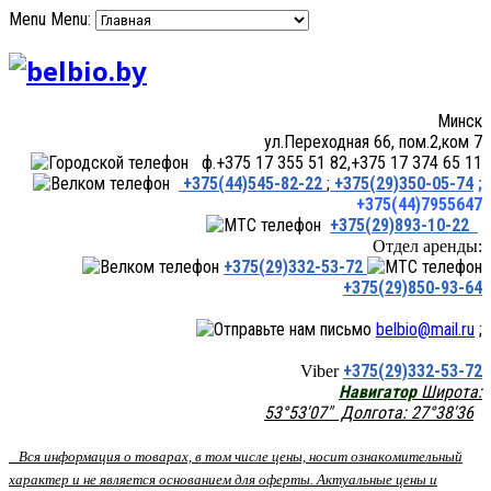
Menu
Menu:
Минск
ул.Переходная 66, пом.2,ком 7
ф.+375 17 355 51 82,+375 17 374 65 11
+375(44)545-82-22
;
+375(29)350-05-74
;
+375(44)7955647
+375(29)893-10-22
Отдел аренды:
+375(29)332-53-72
+375(29)850-93-64
belbio@mail.ru
;
+375(29)332-53-72
Viber
Навигатор
Широта:
53°53'07" Долгота: 27°38'36
Вся информация о товарах, в том числе цены, носит ознакомительный
характер и не является основанием для оферты. Актуальные цены и