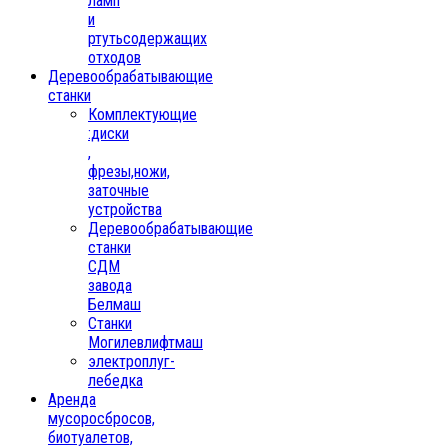
ламп
и
ртутьсодержащих
отходов
Деревообрабатывающие
станки
Комплектующие
:диски
,
фрезы,ножи,
заточные
устройства
Деревообрабатывающие
станки
СДМ
завода
Белмаш
Станки
Могилевлифтмаш
электроплуг-
лебедка
Аренда
мусоросбросов,
биотуалетов,