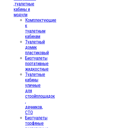
,туалетные
кабины и
модули
Комплектующие
к
туалетным
кабинам
Туалетный
домик
пластиковый
Биотуалеты
портативные
жидкостные
Туалетные
кабины
уличные
для
стройплощадок
,
дачников,
СТО
Биотуалеты
торфяные