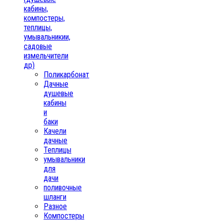
кабины,
компостеры,
теплицы,
умывальникии,
садовые
измельчители
др)
Поликарбонат
Дачные
душевые
кабины
и
баки
Качели
дачные
Теплицы
умывальники
для
дачи
поливочные
шланги
Разное
Компостеры