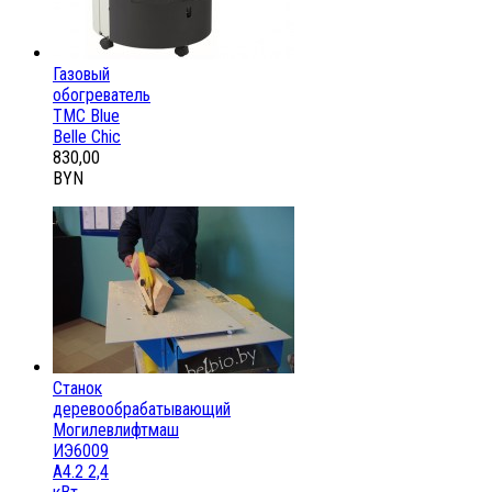
Газовый
обогреватель
ТМС Blue
Belle Chic
830,00
BYN
Станок
деревообрабатывающий
Могилевлифтмаш
ИЭ6009
А4.2 2,4