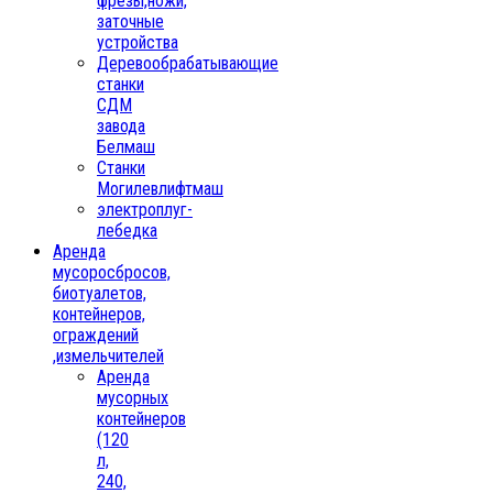
фрезы,ножи,
заточные
устройства
Деревообрабатывающие
станки
СДМ
завода
Белмаш
Станки
Могилевлифтмаш
электроплуг-
лебедка
Аренда
мусоросбросов,
биотуалетов,
контейнеров,
ограждений
,измельчителей
Аренда
мусорных
контейнеров
(120
л,
240,