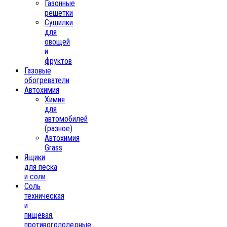
Газонные
решетки
Сушилки
для
овощей
и
фруктов
Газовые
обогреватели
Автохимия
Химия
для
автомобилей
(разное)
Автохимия
Grass
Ящики
для песка
и соли
Соль
техническая
и
пищевая,
противогололедные