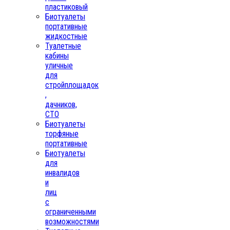
пластиковый
Биотуалеты
портативные
жидкостные
Туалетные
кабины
уличные
для
стройплощадок
,
дачников,
СТО
Биотуалеты
торфяные
портативные
Биотуалеты
для
инвалидов
и
лиц
с
ограниченными
возможностями