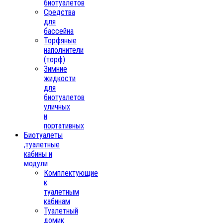
биотуалетов
Средства
для
бассейна
Торфяные
наполнители
(торф)
Зимние
жидкости
для
биотуалетов
уличных
и
портативных
Биотуалеты
,туалетные
кабины и
модули
Комплектующие
к
туалетным
кабинам
Туалетный
домик