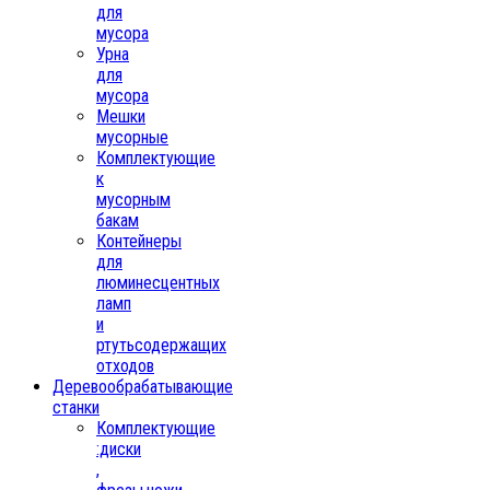
для
мусора
Урна
для
мусора
Мешки
мусорные
Комплектующие
к
мусорным
бакам
Контейнеры
для
люминесцентных
ламп
и
ртутьсодержащих
отходов
Деревообрабатывающие
станки
Комплектующие
:диски
,