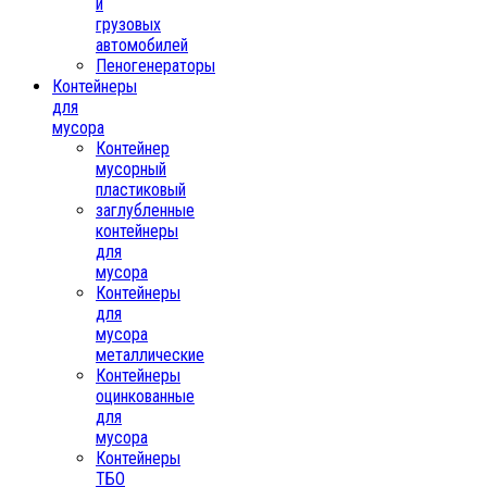
и
грузовых
автомобилей
Пеногенераторы
Контейнеры
для
мусора
Контейнер
мусорный
пластиковый
заглубленные
контейнеры
для
мусора
Контейнеры
для
мусора
металлические
Контейнеры
оцинкованные
для
мусора
Контейнеры
ТБО