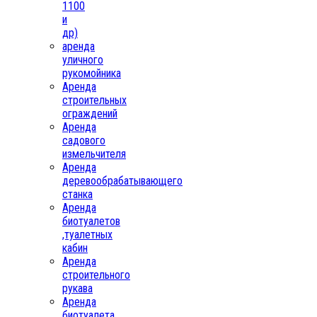
1100
и
др)
аренда
уличного
рукомойника
Аренда
строительных
ограждений
Аренда
садового
измельчителя
Аренда
деревообрабатывающего
станка
Аренда
биотуалетов
,туалетных
кабин
Аренда
строительного
рукава
Аренда
биотуалета