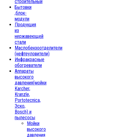
строительный
Бытовки
,блок-
модули
Продукция
из
нержавеющей
стали
Маслобензоотделители
(нефтеуловители)
Инфракрасные
обогреватели
Аппараты
высокого
давления(мойки
Karcher,
Kranzle,
Portotecnica,
Эско,
Bosch) и
пылесосы
Мойки
высокого
давления