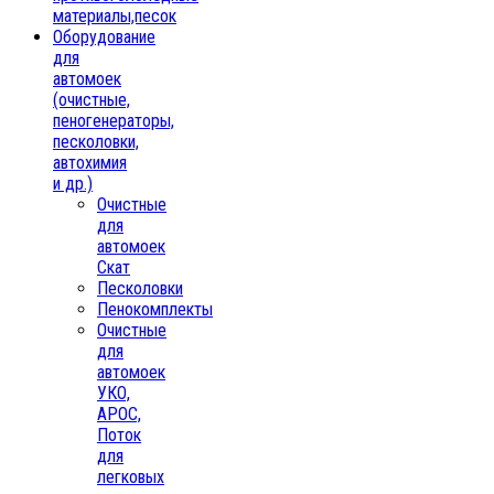
материалы,песок
Oборудование
для
автомоек
(очистные,
пеногенераторы,
песколовки,
автохимия
и др.)
Очистные
для
автомоек
Скат
Песколовки
Пенокомплекты
Очистные
для
автомоек
УКО,
АРОС,
Поток
для
легковых