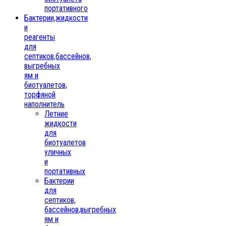
портативного
Бактерии,жидкости
и
реагенты
для
септиков,бассейнов,
выгребных
ям и
биотуалетов,
торфяной
наполнитель
Летние
жидкости
для
биотуалетов
уличных
и
портативных
Бактерии
для
септиков,
бассейнов,выгребных
ям и