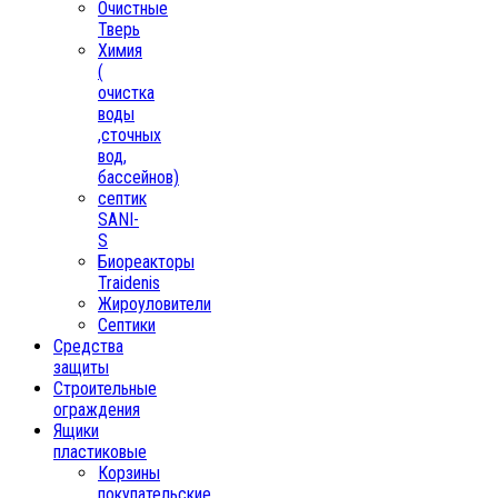
Очистные
Тверь
Химия
(
очистка
воды
,сточных
вод,
бассейнов)
септик
SANI-
S
Биореакторы
Traidenis
Жироуловители
Септики
Средства
защиты
Строительные
ограждения
Ящики
пластиковые
Корзины
покупательские