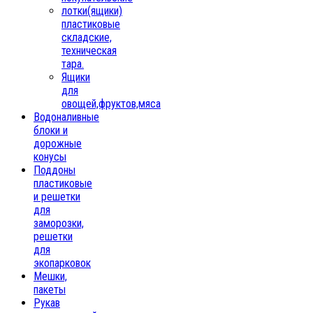
лотки(ящики)
пластиковые
складские,
техническая
тара.
Ящики
для
овощей,фруктов,мяса
Водоналивные
блоки и
дорожные
конусы
Поддоны
пластиковые
и решетки
для
заморозки,
решетки
для
экопарковок
Мешки,
пакеты
Рукав