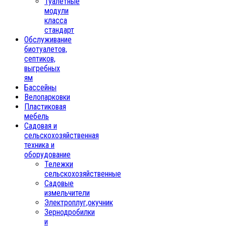
Туалетные
модули
класса
стандарт
Обслуживание
биотуалетов,
септиков,
выгребных
ям
Бассейны
Велопарковки
Пластиковая
мебель
Садовая и
сельскохозяйственная
техника и
оборудование
Тележки
сельскохозяйственные
Садовые
измельчители
Электроплуг,окучник
Зернодробилки
и