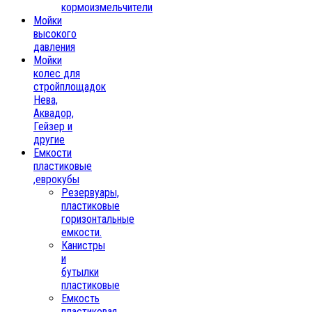
кормоизмельчители
Мойки
высокого
давления
Мойки
колес для
стройплощадок
Нева,
Аквадор,
Гейзер и
другие
Емкости
пластиковые
,еврокубы
Резервуары,
пластиковые
горизонтальные
емкости.
Канистры
и
бутылки
пластиковые
Емкость
пластиковая