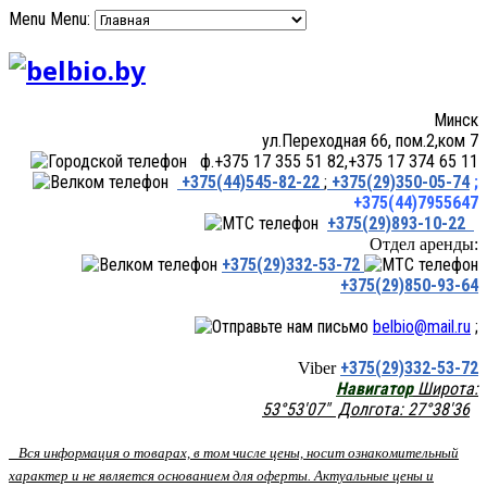
Menu
Menu:
Минск
ул.Переходная 66, пом.2,ком 7
ф.+375 17 355 51 82,+375 17 374 65 11
+375(44)545-82-22
;
+375(29)350-05-74
;
+375(44)7955647
+375(29)893-10-22
Отдел аренды:
+375(29)332-53-72
+375(29)850-93-64
belbio@mail.ru
;
+375(29)332-53-72
Viber
Навигатор
Широта:
53°53'07" Долгота: 27°38'36
Вся информация о товарах, в том числе цены, носит ознакомительный
характер и не является основанием для оферты. Актуальные цены и