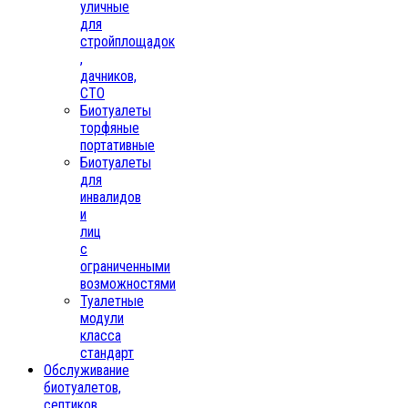
уличные
для
стройплощадок
,
дачников,
СТО
Биотуалеты
торфяные
портативные
Биотуалеты
для
инвалидов
и
лиц
с
ограниченными
возможностями
Туалетные
модули
класса
стандарт
Обслуживание
биотуалетов,
септиков,