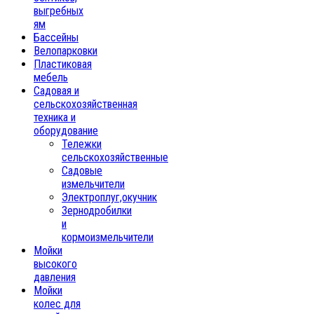
выгребных
ям
Бассейны
Велопарковки
Пластиковая
мебель
Садовая и
сельскохозяйственная
техника и
оборудование
Тележки
сельскохозяйственные
Садовые
измельчители
Электроплуг,окучник
Зернодробилки
и
кормоизмельчители
Мойки
высокого
давления
Мойки
колес для