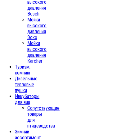
высокого
давления
Bosch
Мойки
высокого
давления
Эско
Мойки
высокого
давления
Karcher
Туризм,
кемпинг
Дизельные
тепловые
пушки
Инкубаторы
для яиц
Сопутствующие
товары
для
птицеводства
Зимний
ассортимент