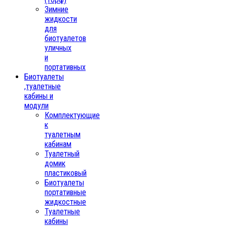
Зимние
жидкости
для
биотуалетов
уличных
и
портативных
Биотуалеты
,туалетные
кабины и
модули
Комплектующие
к
туалетным
кабинам
Туалетный
домик
пластиковый
Биотуалеты
портативные
жидкостные
Туалетные
кабины