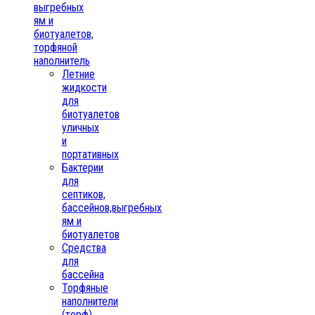
выгребных
ям и
биотуалетов,
торфяной
наполнитель
Летние
жидкости
для
биотуалетов
уличных
и
портативных
Бактерии
для
септиков,
бассейнов,выгребных
ям и
биотуалетов
Средства
для
бассейна
Торфяные
наполнители
(торф)