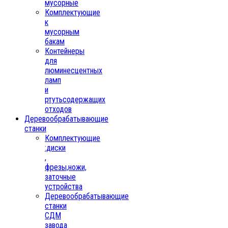
мусорные
Комплектующие
к
мусорным
бакам
Контейнеры
для
люминесцентных
ламп
и
ртутьсодержащих
отходов
Деревообрабатывающие
станки
Комплектующие
:диски
,
фрезы,ножи,
заточные
устройства
Деревообрабатывающие
станки
СДМ
завода