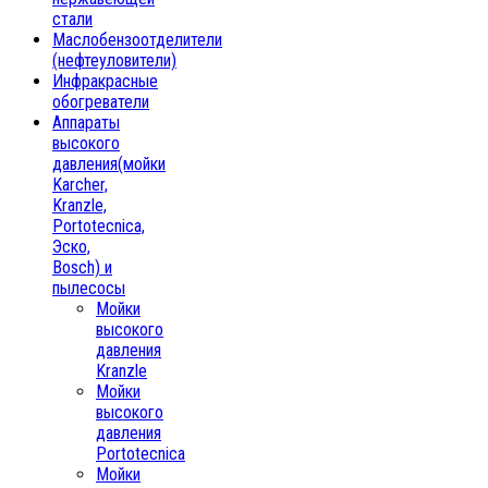
стали
Маслобензоотделители
(нефтеуловители)
Инфракрасные
обогреватели
Аппараты
высокого
давления(мойки
Karcher,
Kranzle,
Portotecnica,
Эско,
Bosch) и
пылесосы
Мойки
высокого
давления
Kranzle
Мойки
высокого
давления
Portotecnica
Мойки