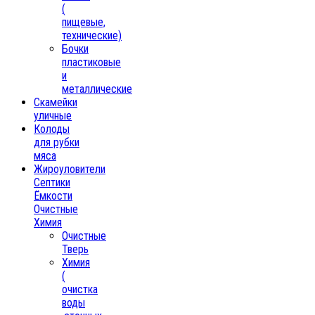
(
пищевые,
технические)
Бочки
пластиковые
и
металлические
Скамейки
уличные
Колоды
для рубки
мяса
Жироуловители
Септики
Ёмкости
Очистные
Химия
Очистные
Тверь
Химия
(
очистка
воды