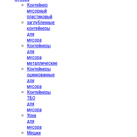
Контейнер
мусорный
пластиковый
заглубленные
контейнеры
для
мусора
Контейнеры
для
мусора
металлические
Контейнеры
оцинкованные
для
мусора
Контейнеры
ТБО
для
мусора
Урна
для
мусора
Мешки