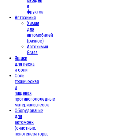
овощей
и
фруктов
Автохимия
Химия
для
автомобилей
(разное)
Автохимия
Grass
Ящики
для песка
и соли
Соль
техническая
и
пищевая,
противогололедные
материалы,песок
Oборудование
для
автомоек
(очистные,
пеногенераторы,