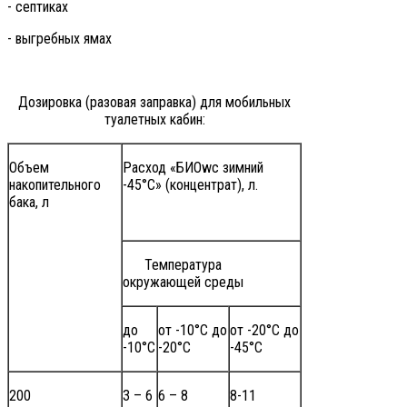
- септиках
- выгребных ямах
Дозировка (разовая заправка) для мобильных
туалетных кабин:
Объем
Расход «БИОwc зимний
накопительного
-45°С» (концентрат), л.
бака, л
Температура
окружающей среды
до
от -10°С до
от -20°С до
-10°С
-20°С
-45°С
200
3 – 6
6 – 8
8-11