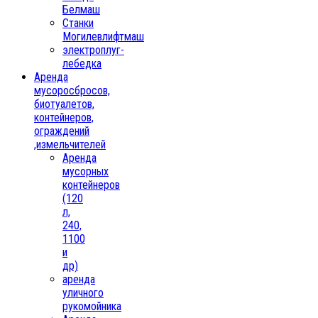
Белмаш
Станки
Могилевлифтмаш
электроплуг-
лебедка
Аренда
мусоросбросов,
биотуалетов,
контейнеров,
ограждений
,измельчителей
Аренда
мусорных
контейнеров
(120
л,
240,
1100
и
др)
аренда
уличного
рукомойника