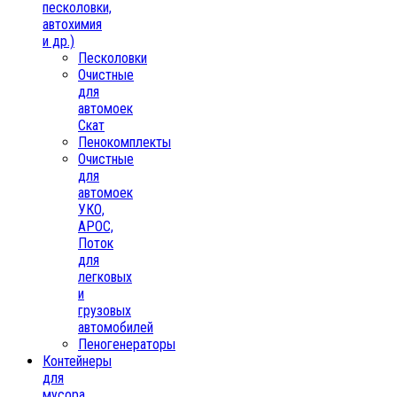
песколовки,
автохимия
и др.)
Песколовки
Очистные
для
автомоек
Скат
Пенокомплекты
Очистные
для
автомоек
УКО,
АРОС,
Поток
для
легковых
и
грузовых
автомобилей
Пеногенераторы
Контейнеры
для
мусора