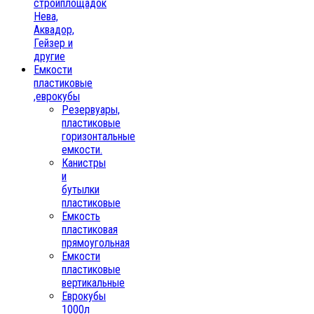
стройплощадок
Нева,
Аквадор,
Гейзер и
другие
Емкости
пластиковые
,еврокубы
Резервуары,
пластиковые
горизонтальные
емкости.
Канистры
и
бутылки
пластиковые
Емкость
пластиковая
прямоугольная
Емкости
пластиковые
вертикальные
Еврокубы
1000л