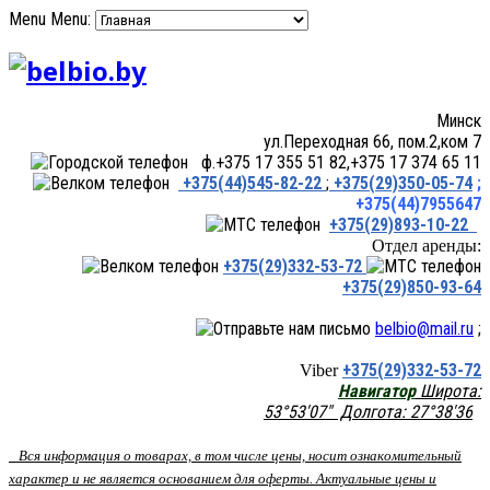
Menu
Menu:
Минск
ул.Переходная 66, пом.2,ком 7
ф.+375 17 355 51 82,+375 17 374 65 11
+375(44)545-82-22
;
+375(29)350-05-74
;
+375(44)7955647
+375(29)893-10-22
Отдел аренды:
+375(29)332-53-72
+375(29)850-93-64
belbio@mail.ru
;
+375(29)332-53-72
Viber
Навигатор
Широта:
53°53'07" Долгота: 27°38'36
Вся информация о товарах, в том числе цены, носит ознакомительный
характер и не является основанием для оферты. Актуальные цены и