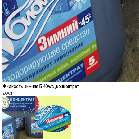
Жидкость зимняя БИОwc ,концентрат
zoom