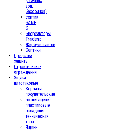
,сточных
вод,
бассейнов)
септик
SANI-
S
Биореакторы
Traidenis
Жироуловители
Септики
Средства
защиты
Строительные
ограждения
Ящики
пластиковые
Корзины
покупательские
лотки(ящики)
пластиковые
складские,
техническая
тара.
Ящики