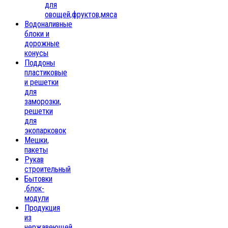
для
овощей,фруктов,мяса
Водоналивные
блоки и
дорожные
конусы
Поддоны
пластиковые
и решетки
для
заморозки,
решетки
для
экопарковок
Мешки,
пакеты
Рукав
строительный
Бытовки
,блок-
модули
Продукция
из
нержавеющей